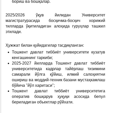
бориш ва бошқалар.
2025/2026 ўқув йилидан Университет
магистратурасида босқичма-босқич хорижий
тилларда ўқитиладиган алоҳида гуруҳлар ташкил
этилади.
Ҳужжат билан қуйидагилар тасдиқланган:
Тошкент давлат тиббиёт университети кузатув
кенгашининг таркиби;
2025-2027 йилларда Тошкент давлат тиббиёт
университетида кадрлар тайёрлаш тизимини
самарали йўлга қўйиш, илмий салоҳиятни
ошириш ва моддий-техник базани мустаҳкамлаш
бўйича "йўл харитаси";
Тошкент давлат тиббиёт университетига
оператив бошқарув ҳуқуқи асосида бепул
бериладиган объектлар рўйхати.