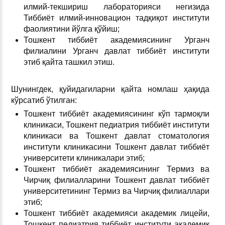
илмий-текшириш лабораторияси негизида
Тиббиёт илмий-инновацион тадқиқот институти
фаолиятини йўлга қўйиш;
Тошкент тиббиёт академиясининг Урганч
филиалини Урганч давлат тиббиёт институти
этиб қайта ташкил этиш.
Шунингдек, қуйидагиларни қайта номлаш ҳақида
кўрсатиб ўтилган:
Тошкент тиббиёт академиясининг кўп тармоқли
клиникаси, Тошкент педиатрия тиббиёт институти
клиникаси ва Тошкент давлат стоматология
институти клиникасини Тошкент давлат тиббиёт
университети клиникалари этиб;
Тошкент тиббиёт академиясининг Термиз ва
Чирчиқ филиалларини Тошкент давлат тиббиёт
университетининг Термиз ва Чирчиқ филиаллари
этиб;
Тошкент тиббиёт академияси академик лицейи,
Тошкент педиатрия тиббиёт институти академик