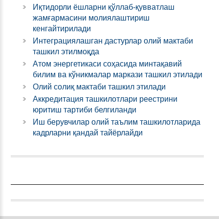
Иқтидорли ёшларни қўллаб-қувватлаш
жамғармасини молиялаштириш
кенгайтирилади
Интеграциялашган дастурлар олий мактаби
ташкил этилмоқда
Атом энергетикаси соҳасида минтақавий
билим ва кўникмалар маркази ташкил этилади
Олий солиқ мактаби ташкил этилади
Аккредитация ташкилотлари реестрини
юритиш тартиби белгиланди
Иш берувчилар олий таълим ташкилотларида
кадрларни қандай тайёрлайди