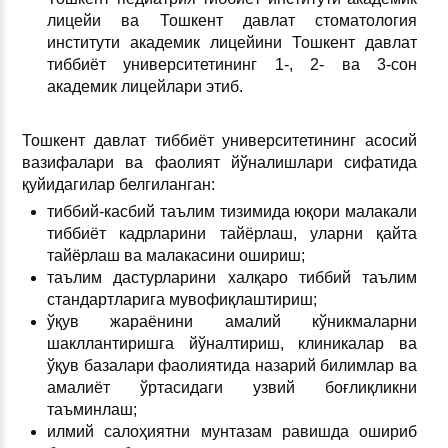
лицейи ва Тошкент давлат стоматология
институти академик лицейини Тошкент давлат
тиббиёт университетининг 1-, 2- ва 3-сон
академик лицейлари этиб.
Тошкент давлат тиббиёт университетининг асосий
вазифалари ва фаолият йўналишлари сифатида
қуйидагилар белгиланган:
тиббий-касбий таълим тизимида юқори малакали
тиббиёт кадрларини тайёрлаш, уларни қайта
тайёрлаш ва малакасини ошириш;
таълим дастурларини халқаро тиббий таълим
стандартларига мувофиқлаштириш;
ўқув жараёнини амалий кўникмаларни
шакллантиришга йўналтириш, клиникалар ва
ўқув базалари фаолиятида назарий билимлар ва
амалиёт ўртасидаги узвий боғлиқликни
таъминлаш;
илмий салоҳиятни мунтазам равишда ошириб