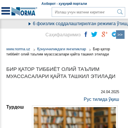
Aхборот - ҳуқуқий
портали
6 фоизлик соддалаштирилган режимга ўтишда
Саҳифаларимиз
www.norma.uz
Қонунчиликдаги янгиликлар
Бир қатор
тиббиёт олий таълим муассасалари қайта ташкил этилади
БИР ҚАТОР ТИББИЁТ ОЛИЙ ТАЪЛИМ
МУАССАСАЛАРИ ҚАЙТА ТАШКИЛ ЭТИЛАДИ
24.04.2025
Рус тилида ўқиш
Турдош