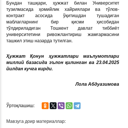
Бундан ташқари, ҳужжат билан Университет
тузилмасида ҳомийлик хайриялари ва тўлов-
контракт асосида ўқитишдан тушадиган
маблағларнинг бир қисми ҳисобидан
тўлдириладиган Тошкент давлат тиббиёт
университетини ривожлантириш жамғармасини
ташкил этиш назарда тутилган.
Ҳужжат Қонун ҳужжатлари маълумотлари
миллий базасида эълон қилинган ва 23.04.2025
йил
дан кучга кирди.
Лола Абдуазимова
Ўртоқлашиш:
Мавзуга доир материаллар: