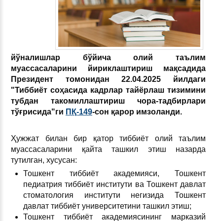
йўналишлар бўйича олий
таълим
муассасаларини йириклаштириш мақсадида
Президент
томонидан 22.04.2025 й
илдаги
"Тиббиёт соҳасида кадрлар тайёрлаш тизимини
тубдан такомиллаштириш чора-тадбирлари
тўғрисида"ги
ПҚ-149
-сон
қарор имзола
нди.
Ҳужжат билан бир қатор тиббиёт олий таълим
муассасаларини қайта ташкил этиш назарда
тутилган, хусусан:
Тошкент тиббиёт академияси, Тошкент
педиатрия тиббиёт институти ва Тошкент давлат
стоматология институти негизида Тошкент
давлат тиббиёт университетини ташкил этиш;
Тошкент тиббиёт академиясининг марказий