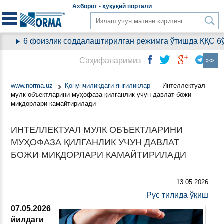
Aхборот - ҳуқуқий
портали
6 фоизлик соддалаштирилган режимга ўтишда ҚҚС бўй
Саҳифаларимиз
www.norma.uz
Қонунчиликдаги янгиликлар
Интеллектуал
мулк объектларини муҳофаза қилганлик учун давлат божи
миқдорлари камайтирилади
ИНТЕЛЛЕКТУАЛ МУЛК ОБЪЕКТЛАРИНИ
МУҲОФАЗА ҚИЛГАНЛИК УЧУН ДАВЛАТ
БОЖИ МИҚДОРЛАРИ КАМАЙТИРИЛАДИ
13.05.2026
Рус тилида ўқиш
07.05.2026
йилдаги