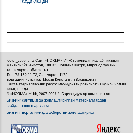
тасдиқланди
footer_copyrights Сайт «NORMA» МЧЖ томонидан ишлаб чиқилган
Манзили: Ўзбекистон, 100105, Тошкент шаҳри, Миробод тумани,
Таллимаржон кўчаси, 1/1.
Тел.: 78-150-11-72, Call-марказ:1172.
Бош администратор: Мосин Константин Васильевич.
Сайт материалларини ресурс маъмурияти розилигисиз кўчириб олиш
тақиқланади.
© «NORMA» МЧЖ, 2007-2026 й. Барча ҳуқуқлар ҳимояланган.
Бизнинг сайтимизда жойлаштирилган материаллардан
фойдаланиш шартлари
Бизнинг порталимизда ахборотни жойлаштириш