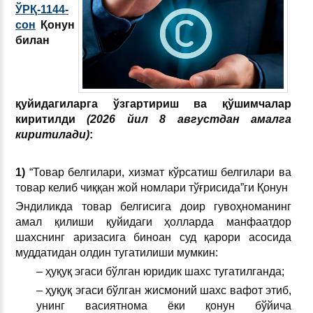
ЎРҚ-1144-
сон
Қонун
билан
қуйидагиларга ўзгартириш ва қўшимчалар
киритилди
(2026 йил 8 августдан амалга
киритилади)
:
1)
“Товар белгилари, хизмат кўрсатиш белгилари ва
товар келиб чиққан жой номлари тўғрисида”ги Қонун
Эндиликда товар белгисига доир гувоҳноманинг
амал қилиши қуйидаги ҳолларда манфаатдор
шахснинг аризасига биноан суд қарори асосида
муддатидан олдин тугатилиши мумкин:
– ҳуқуқ эгаси бўлган юридик шахс тугатилганда;
– ҳуқуқ эгаси бўлган жисмоний шахс вафот этиб,
унинг васиятнома ёки қонун бўйича