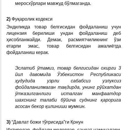
меросхўрлари мавжуд бўлмаганда.
2)
Фуқаролик кодекси
Эндиликда товар белгисидан фойдаланиш учун
лицензия берилиши ундан фойдаланиш деб
ҳисобланмайди. Демак, расмиятчиликнинг ўзи
етарли эмас, товар белгисидан амалиётда
фойдаланиш керак.
Эслатиб ўтамиз, товар белгисидан охирги 3
йил давомида Ўзбекистон Республикаси
ҳудудида узрли сабабсиз узлуксиз
фойдаланилмаган тақдирда, унинг рўйхатдан
ўтказилганлиги исталган манфаатдор
шахснинг талаби бўйича суднинг қарорига
асосан бекор қилиниши мумкин.
3)
“Давлат божи тўғрисида”ги Қонун
Ихтиролар, фойдали моделлар, саноат намуналари,