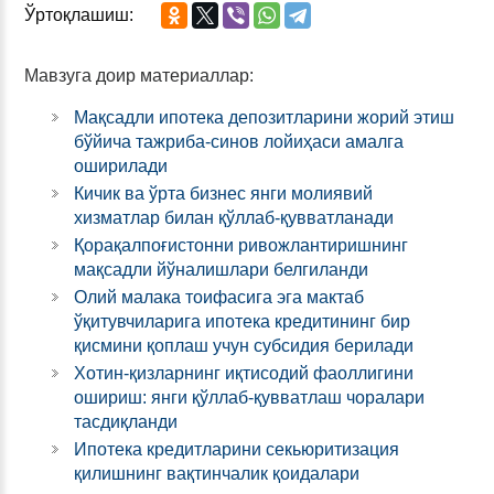
Ўртоқлашиш:
Мавзуга доир материаллар:
Мақсадли ипотека депозитларини жорий этиш
бўйича тажриба-синов лойиҳаси амалга
оширилади
Кичик ва ўрта бизнес янги молиявий
хизматлар билан қўллаб-қувватланади
Қорақалпоғистонни ривожлантиришнинг
мақсадли йўналишлари белгиланди
Олий малака тоифасига эга мактаб
ўқитувчиларига ипотека кредитининг бир
қисмини қоплаш учун субсидия берилади
Хотин-қизларнинг иқтисодий фаоллигини
ошириш: янги қўллаб-қувватлаш чоралари
тасдиқланди
Ипотека кредитларини секьюритизация
қилишнинг вақтинчалик қоидалари