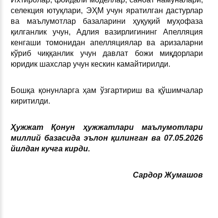
селекция ютуқлари, ЭҲМ учун яратилган дастурлар
ва маълумотлар базаларини ҳуқуқий муҳофаза
қилганлик учун, Адлия вазирлигининг Aпелляция
кенгаши томонидан апелляциялар ва аризаларни
кўриб чиққанлик учун давлат божи миқдорлари
юридик шахслар учун кескин камайтирилди.
Бошқа қонунларга ҳам ўзгартириш ва қўшимчалар
киритилди.
Ҳужжат Қонун ҳужжатлари маълумотлари
миллий базасида эълон қилинган ва 07.05.2026
йилдан кучга кирди.
Сардор
Ж
умашов