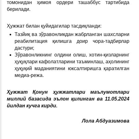
томонидан ҳимоя ордери ташаббус тартибида
берилади.
Ҳужжат билан қуйидагилар тасдиқланди:
Тазйиқ ва зўравонликдан жабрланган шахсларни
реабилитация қилишга доир чора-тадбирлар
дастури;
Зўравонликнинг олдини олиш, хотин-қизларнинг
ҳуқуқлари кафолатларини таъминлаш, аҳолининг
ҳуқуқий маданиятини юксалтиришга қаратилган
медиа-режа.
Ҳужжат Қонун ҳужжатлари маълумотлари
миллий базасида эълон қилинган ва 11.05.2024
йилдан кучга кирди.
Лола Абдуазимова