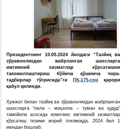
Президентнинг 10.05.2024 йилдаги “
Тазйиқ ва
зўравонликдан жабрланган шахсларга
ижтимоий хизматлар кўрсатишни
такомиллаштириш бўйича қўшимча чора-
тадбирлар тўғрисида”ги
ПҚ-175-сон
қарори
қабул қилинди.
Ҳужжат билан тазйиқ ва зўравонликдан жабрланган
шахсларга “оила – маҳалла – туман ва ҳудуд”
тамойили асосида комплекс ижтимоий хизматлар
кўрсатиш тизими жорий этилмоқда. 2024 йил 1
июндан бошлаб: