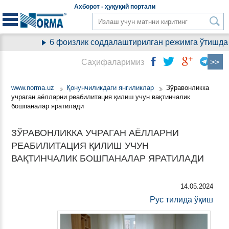
Aхборот - ҳуқуқий
портали
6 фоизлик соддалаштирилган режимга ўтишда ҚҚ
Саҳифаларимиз
www.norma.uz
Қонунчиликдаги янгиликлар
Зўравонликка
учраган аёлларни реабилитация қилиш учун вақтинчалик
бошпаналар яратилади
ЗЎРАВОНЛИККА УЧРАГАН АЁЛЛАРНИ
РЕАБИЛИТАЦИЯ ҚИЛИШ УЧУН
ВАҚТИНЧАЛИК БОШПАНАЛАР ЯРАТИЛАДИ
14.05.2024
Рус тилида ўқиш