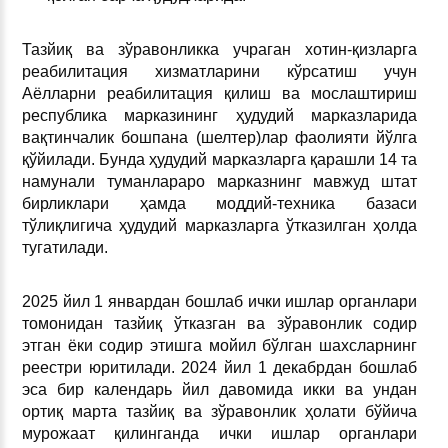
Тазйиқ ва зўравонликка учраган хотин-қизларга
реабилитация хизматларини кўрсатиш учун
Аёлларни реабилитация қилиш ва мослаштириш
республика марказининг ҳудудий марказларида
вақтинчалик бошпана (шелтер)лар фаолияти йўлга
қўйилади. Бунда ҳудудий марказларга қарашли 14 та
намунали туманлараро марказнинг мавжуд штат
бирликлари ҳамда моддий-техника базаси
тўлиқлигича ҳудудий марказларга ўтказилган ҳолда
тугатилади.
2025 йил 1 январдан бошлаб ички ишлар органлари
томонидан тазйиқ ўтказган ва зўравонлик содир
этган ёки содир этишга мойил бўлган шахсларнинг
реестри юритилади. 2024 йил 1 декабрдан бошлаб
эса бир календарь йил давомида икки ва ундан
ортиқ марта тазйиқ ва зўравонлик ҳолати бўйича
мурожаат қилинганда ички ишлар органлари