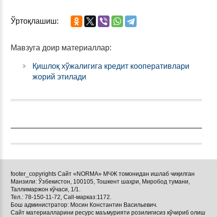
Ўртоқлашиш:
Мавзуга доир материаллар:
Қишлоқ хўжалигига кредит кооперативлари
жорий этилади
footer_copyrights Сайт «NORMA» МЧЖ томонидан ишлаб чиқилган
Манзили: Ўзбекистон, 100105, Тошкент шаҳри, Миробод тумани,
Таллимаржон кўчаси, 1/1.
Тел.: 78-150-11-72, Call-марказ:1172.
Бош администратор: Мосин Константин Васильевич.
Сайт материалларини ресурс маъмурияти розилигисиз кўчириб олиш