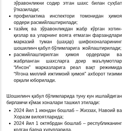
зўравонликни содир этган шахс билан суҳбат
ўтказилади;
профилактика инспектори томонидан ҳимоя
ордери расмийлаштирилади;
тазйиқ ва зўравонликдан жабр кўрган хотин-
қизлар ва уларнинг вояга етмаган фарзандлари
марказий туман (шаҳар) шифохоналарининг
шошилинч қабул бўлимларига жойлаштирилади;
расмийлаштирилган ҳимоя ордерлари ва
жабрланган шахсларга доир маълумотлар
“Инсон” марказларига реал вақт режимида
“Ягона миллий ижтимоий ҳимоя” ахборот тизими
орқали юборилади.
Шошилинч қабул бўлимларида туну кун ишлайдиган
бирламчи кўмак хоналари ташкил этилади:
2024 йил 1 июндан бошлаб – Жиззах, Навоий ва
Хоразм вилоятларида;
2024 йил 1 октябрдан бошлаб – республиканинг
қолган барча ҳудудларида.