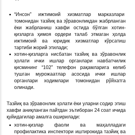
“Инсон” ижтимоий хизматлар марказлари
томонидан тазйиқ ва зўравонликдан жабрланган
ёки жабрланиш хавфи остида бўлган хотин-
қизларга ҳимоя ордери талаб этмаган ҳолда
ижтимоий ва юридик хизматлар кўрсатиш
тартиби жорий этилади;
хотин-қизларга нисбатан тазйиқ ва зўравонлик
ҳолати ички ишлар органлари навбатчилик
қисмининг “102” телефон рақамларига келиб
тушган мурожаатлар асосида ички ишлар
органлари ходимлари томонидан рўйхатга
олинади.
Тазйиқ ва зўравонлик ҳолати ёки уларни содир этиш
хавфи аниқланган пайтдан эътиборан 24 соат ичида
қуйидагилар амалга оширилади:
хотин-қизлар фаоли вa маҳалладаги
профилактика инспектори иштирокида тазйиқ ва