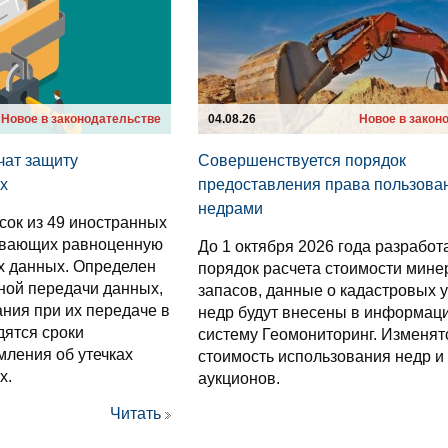
Новое в законодательстве
04.08.26
Новое в закон
чат защиту
Совершенствуется порядок
х
предоставления права пользова
недрами
сок из 49 иностранных
чивающих равноценную
До 1 октября 2026 года разработ
х данных. Определен
порядок расчета стоимости мин
ной передачи данных,
запасов, данные о кадастровых у
ния при их передаче в
недр будут внесены в информац
дятся сроки
систему Геомониторинг. Изменят
мления об утечках
стоимость использования недр и
х.
аукционов.
Читать