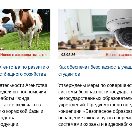
Новое в законодательстве
03.08.26
Новое в закон
гентства по развитию
Как обеспечат безопасность уча
стбищного хозяйства
студентов
ятельности Агентства
Утверждены меры по совершенс
ределяют полномочия
системы безопасности государст
работы Фонда
негосударственных образовател
а также включают в
учреждений. Предусмотрено вне
ию кормовой базы и
концепции «Безопасное образов
одства
оснащение школ и вузов совре
одукции.
системами охраны и видеонаблю