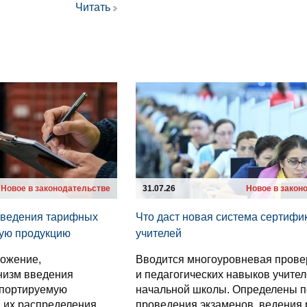
Читать
Новое в законодательстве
31.07.26
Новое в закон
введения тарифных
Что даст новая система сертифи
мую продукцию
учителей
ложение,
Вводится многоуровневая прове
низм введения
и педагогических навыков учите
мпортируемую
начальной школы. Определены п
 их распределения
проведения экзаменов, ведения 