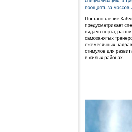
специализацию, а тр
поощрять за массовы
Постановление Кабм
предусматривает сп
видам спорта, расш
самозанятых тренеро
ежемесячных надбав
стимулов для развит
в жилых районах.