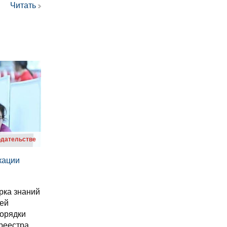
Читать
одательстве
кации
рка знаний
лей
орядки
реестра