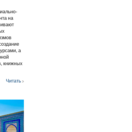
циально-
нта на
ривают
ых
измов
создание
урсами, а
рной
в, книжных
Читать