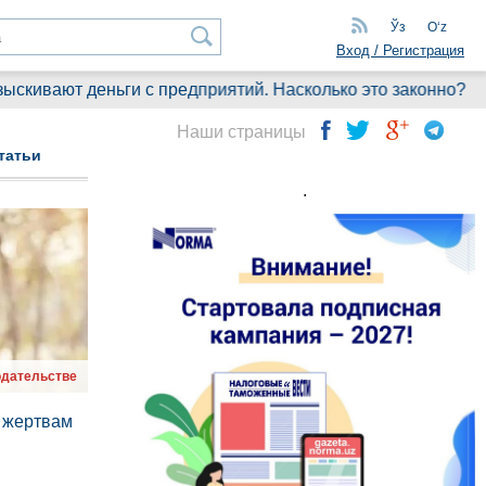
Ўз
Oʻz
Вход / Регистрация
т деньги с предприятий. Насколько это законно?
Чт
Наши страницы
татьи
.
одательстве
 жертвам