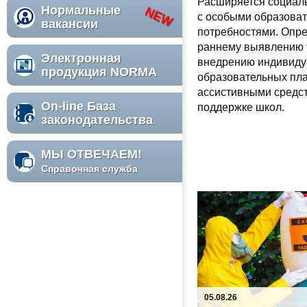
Расширяется социал
Нормальные
с особыми образова
вакансии
потребностями. Опр
раннему выявлению т
Электронная
внедрению индивид
продукция NORMA
образовательных пл
ассистивными средс
On-line База
поддержке школ.
законодательства
МЫ ОТВЕЧАЕМ!
Справочная служба
05.08.26