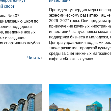
енеров начнут
инвестиции
й спорт
Президент утвердил меры по со
экономическому развитию Ташке
ина № 407
2026–2027 годы. Они предусмат
ециализацию школ по
привлечение крупных иностранн
ирение поддержки
инвестиций, запуск новых механ
в, введение новых
поддержки бизнеса и молодежи, 
ок и создание
Центра управления водными рес
ия спортивных клубов
также развитие городской культу
среды за счет книжных магазино
Читать
кафе и «Книжных улиц».