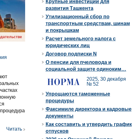
Крупные инвестиции для
развития Ташкента
Утилизационный сбор по
транспортным средствам, шинам
и покрышкам
одательстве
Расчет земельного налога с
юридических лиц
Договор подписки N
ния
О пенсии для пчеловода и
социальной защите одиноким…
ают
2025, 30 декабря
еральных
№ 52
частках
Упрощаются таможенные
ионную
процедуры
ся
Факсимиле директора и кадровые
 процедура
документы
Как составить и утвердить график
Читать
отпусков