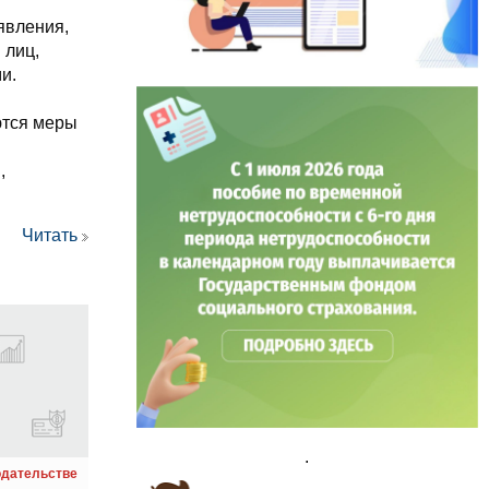
явления,
 лиц,
и.
ются меры
,
Читать
.
одательстве