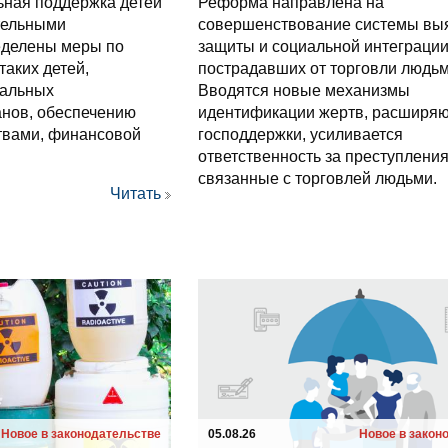
ьная поддержка детей
Реформа направлена на
тельными
совершенствование системы вы
еделены меры по
защиты и социальной интеграции
аких детей,
пострадавших от торговли людьм
уальных
Вводятся новые механизмы
анов, обеспечению
идентификации жертв, расширя
твами, финансовой
господдержки, усиливается
ответственность за преступления
связанные с торговлей людьми.
Читать
Новое в законодательстве
05.08.26
Новое в закон