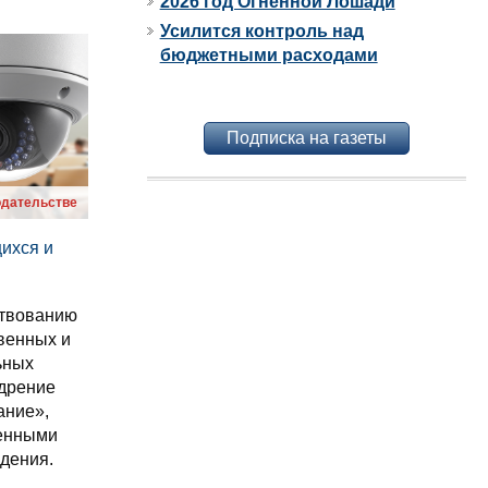
2026 год Огненной Лошади
Усилится контроль над
бюджетными расходами
Подписка на газеты
одательстве
щихся и
твованию
венных и
ьных
дрение
ание»,
менными
дения.