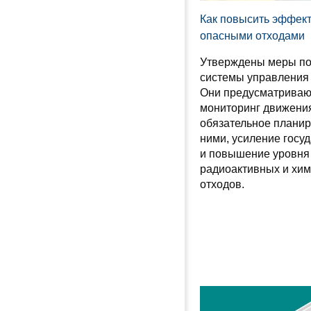
Как повысить эффек
опасными отходами
Утверждены меры п
системы управления
Они предусматриваю
мониторинг движения
обязательное плани
ними, усиление госу
и повышение уровня
радиоактивных и хи
отходов.