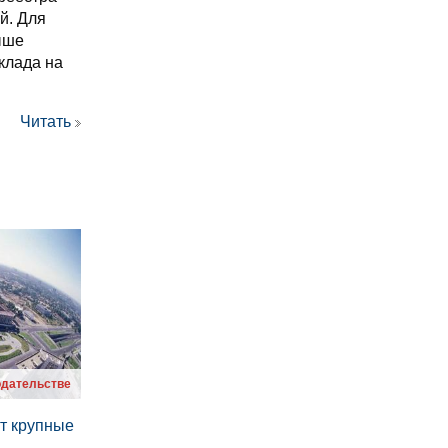
й. Для
ыше
клада на
Читать
одательстве
т крупные