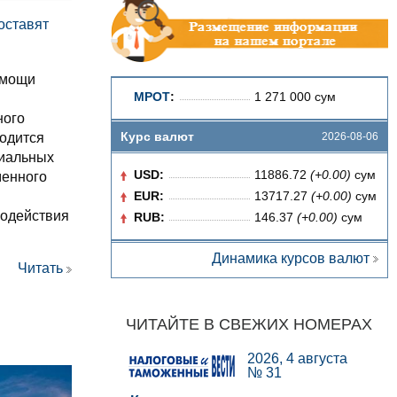
оставят
омощи
МРОТ
:
1 271 000 сум
ного
Курс валют
2026-08-06
одится
циальных
USD:
11886.72
(+0.00)
сум
менного
EUR:
13717.27
(+0.00)
сум
содействия
RUB:
146.37
(+0.00)
сум
Динамика курсов валют
Читать
ЧИТАЙТЕ В СВЕЖИХ НОМЕРАХ
2026, 4 августа
№ 31