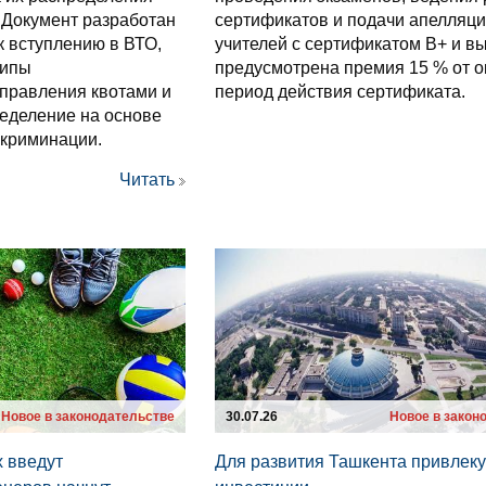
 Документ разработан
сертификатов и подачи апелляци
к вступлению в ВТО,
учителей с сертификатом B+ и в
ципы
предусмотрена премия 15 % от о
правления квотами и
период действия сертификата.
ределение на основе
скриминации.
Читать
Новое в законодательстве
30.07.26
Новое в закон
 введут
Для развития Ташкента привлеку