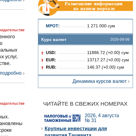
МРОТ
:
1 271 000 сум
онодательстве
енного
Курс валют
2026-08-06
о
иальных
USD:
11886.72
(+0.00)
сум
х услуг,
EUR:
13717.27
(+0.00)
сум
стве.
RUB:
146.37
(+0.00)
сум
 подробно
Динамика курсов валют
ЧИТАЙТЕ В СВЕЖИХ НОМЕРАХ
онодательстве
2026, 4 августа
ных.
№ 31
тановлены
Крупные инвестиции для
сроки
развития Ташкента