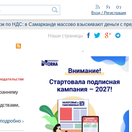
Ўз
Oʻz
Вход / Регистрация
НДС: в Самарканде массово взыскивают деньги с предприят
Наши страницы
.
онодательстве
 раннему
дствами,
 подробно