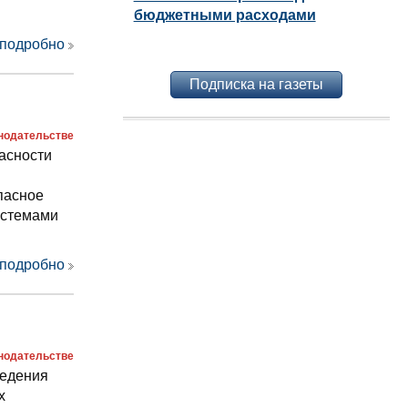
бюджетными расходами
 подробно
Подписка на газеты
онодательстве
асности
пасное
истемами
 подробно
онодательстве
ведения
х