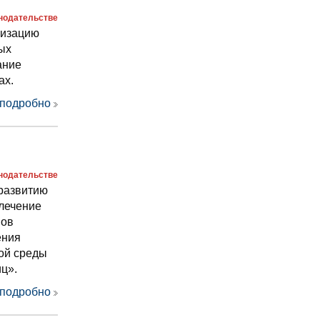
онодательстве
лизацию
ых
ание
ах.
 подробно
онодательстве
развитию
лечение
мов
ения
ной среды
ц».
 подробно