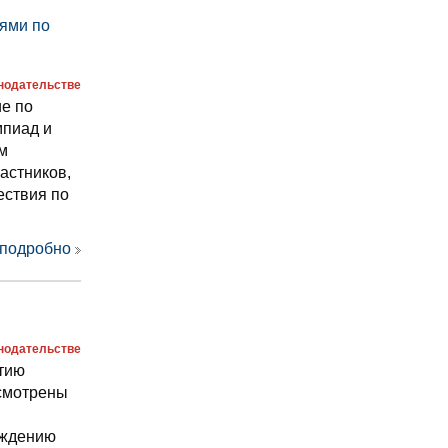
ями по
онодательстве
е по
мпиад и
м
частников,
ествия по
 подробно
онодательстве
тию
усмотрены
рждению