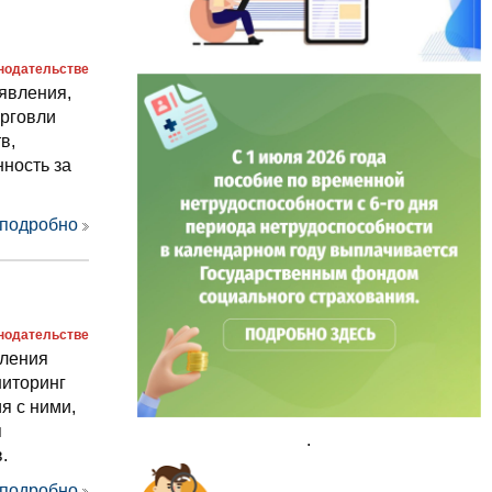
онодательстве
явления,
орговли
в,
ность за
 подробно
онодательстве
вления
иторинг
я с ними,
я
.
.
 подробно