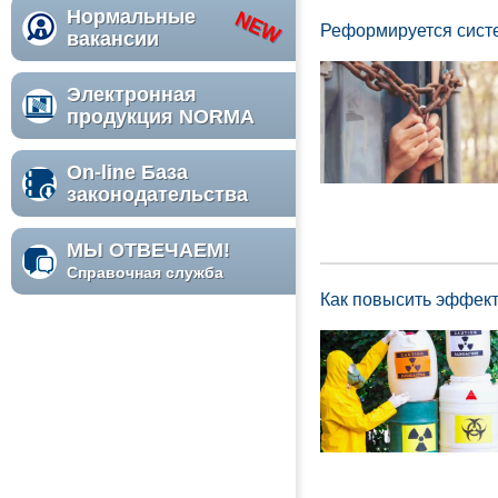
Нормальные
Реформируется сист
вакансии
Электронная
продукция NORMA
On-line База
законодательства
МЫ ОТВЕЧАЕМ!
Справочная служба
Как повысить эффек