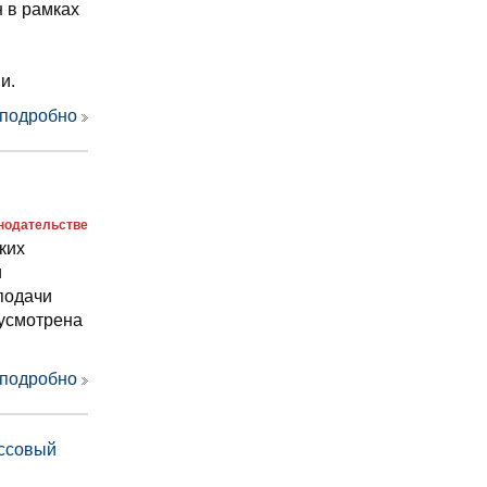
 в рамках
и.
 подробно
онодательстве
ких
и
подачи
дусмотрена
 подробно
ассовый