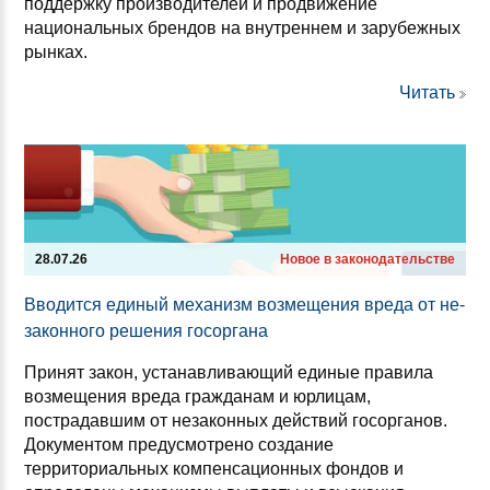
поддержку производителей и продвижение
национальных брендов на внутреннем и зарубежных
рынках.
Читать
28.07.26
Новое в законодательстве
Вво­дит­ся еди­ный ме­ха­низм воз­ме­ще­ния вре­да от не­
за­кон­но­го ре­ше­ния го­сор­га­на
Принят закон, устанавливающий единые правила
возмещения вреда гражданам и юрлицам,
пострадавшим от незаконных действий госорганов.
Документом предусмотрено создание
территориальных компенсационных фондов и