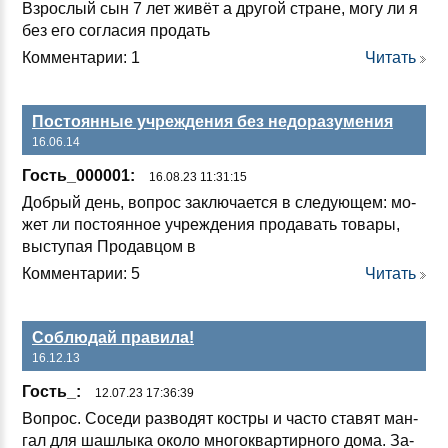
Взрос­лый сын 7 лет жи­вёт а дру­гой стра­не, мо­гу ли я
без его сог­ла­сия про­дать
Комментарии: 1
Читать
Постоянные учреждения без недоразумения
16.06.14
Гость_000001:
16.08.23 11:31:15
Доб­рый день, воп­рос зак­лю­ча­ет­ся в сле­ду­ющем: мо­
жет ли пос­то­ян­ное уч­реж­де­ния про­да­вать то­ва­ры,
выс­ту­пая Про­дав­цом в
Комментарии: 5
Читать
Соблюдай правила!
16.12.13
Гость_:
12.07.23 17:36:39
Воп­рос. Со­се­ди раз­во­дят кос­тры и час­то ста­вят ман­
гал для шаш­лы­ка око­ло мно­гок­вар­тир­но­го до­ма. За­