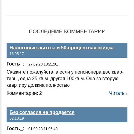
ПОСЛЕДНИЕ КОММЕНТАРИИ
Налоговые льготы и 50-процентная скидка
16.05.17
Гость_:
27.09.23 18:21:01
Ска­жи­те по­жа­луй­ста, а ес­ли у пен­си­оне­ра две квар­
ти­ры, од­на 25 кв.м дру­гая 100кв.м. Она за вто­рую
квар­ти­ру дол­жна пол­ностью
Комментарии: 2
Читать
Без согласия не продается
02.10.19
Гость_:
01.09.23 11:06:43