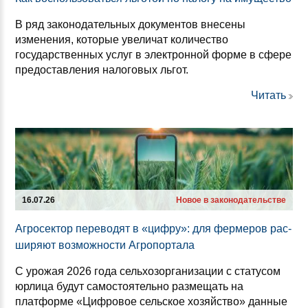
В ряд законодательных документов внесены
изменения, которые увеличат количество
государственных услуг в электронной форме в сфере
предоставления налоговых льгот.
Читать
16.07.26
Новое в законодательстве
Аг­ро­сек­тор пе­ре­во­дят в «циф­ру»: для фер­ме­ров рас­
ши­ря­ют воз­мож­нос­ти Аг­ро­пор­та­ла
С урожая 2026 года сельхозорганизации с статусом
юрлица будут самостоятельно размещать на
платформе «Цифровое сельское хозяйство» данные