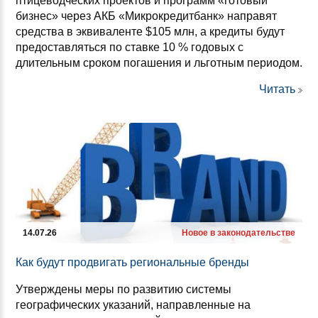
птицеводческих проектов и программ «готовый
бизнес» через АКБ «Микрокредитбанк» направят
средства в эквиваленте $105 млн, а кредиты будут
предоставляться по ставке 10 % годовых с
длительным сроком погашения и льготным периодом.
Читать
14.07.26
Новое в законодательстве
Как бу­дут прод­ви­гать ре­ги­ональ­ные брен­ды
Утверждены меры по развитию системы
географических указаний, направленные на