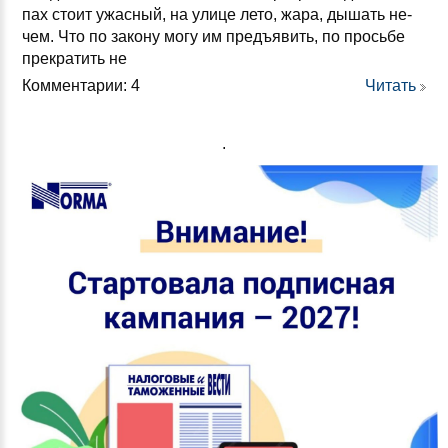
пах сто­ит ужас­ный, на ули­це ле­то, жа­ра, ды­шать не­
чем. Что по за­ко­ну мо­гу им предъ­явить, по прось­бе
прек­ра­тить не
Комментарии: 4
Читать
.