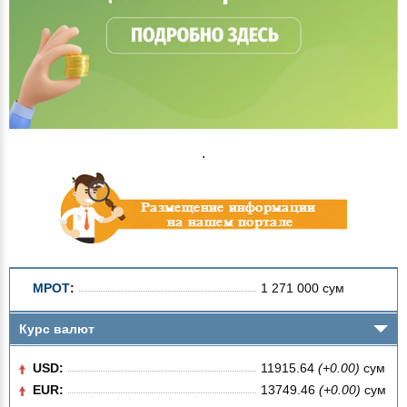
.
МРОТ
:
1 271 000 сум
Курс валют
USD:
11915.64
(+0.00)
сум
EUR:
13749.46
(+0.00)
сум