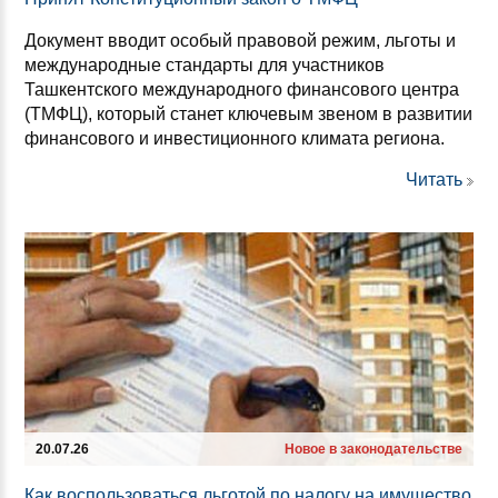
Документ вводит особый правовой режим, льготы и
международные стандарты для участников
Ташкентского международного финансового центра
(ТМФЦ), который станет ключевым звеном в развитии
финансового и инвестиционного климата региона.
Читать
20.07.26
Новое в законодательстве
Как вос­поль­зо­ваться ль­го­той по на­ло­гу на иму­щес­тво