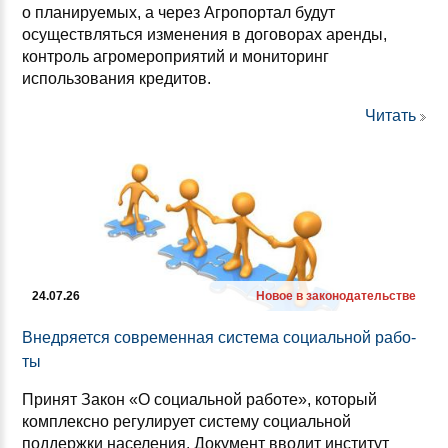
о планируемых, а через Агропортал будут
осуществляться изменения в договорах аренды,
контроль агромероприятий и мониторинг
использования кредитов.
Читать
24.07.26
Новое в законодательстве
Внед­ря­ет­ся сов­ре­мен­ная сис­те­ма со­ци­аль­ной ра­бо­
ты
Принят Закон «О социальной работе», который
комплексно регулирует систему социальной
поддержки населения. Документ вводит институт