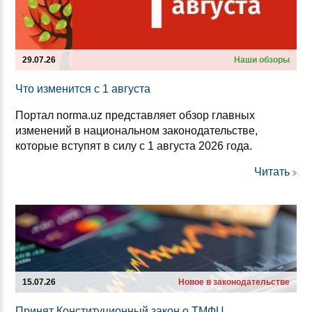
29.07.26
Наши обзоры
Что из­ме­нит­ся с 1 ав­гус­та
Портал norma.uz представляет обзор главных
изменений в национальном законодательстве,
которые вступят в силу с 1 августа 2026 года.
Читать
15.07.26
Новое в законодательстве
При­нят Кон­сти­ту­ци­он­ный за­кон о ТМФЦ