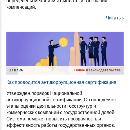
определены механизмы выплаты и взыскания
компенсаций.
Читать
27.07.26
Новое в законодательстве
Как про­во­дит­ся ан­ти­кор­руп­ци­он­ная сер­ти­фи­ка­ция
Утвержден порядок Национальной
антикоррупционной сертификации. Он определяет
этапы оценки деятельности госструктур и
коммерческих компаний с государственной долей.
Система поможет повысить прозрачность и
эффективность работы государственных органов.