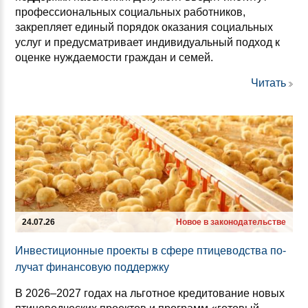
профессиональных социальных работников,
закрепляет единый порядок оказания социальных
услуг и предусматривает индивидуальный подход к
оценке нуждаемости граждан и семей.
Читать
24.07.26
Новое в законодательстве
Ин­вес­ти­ци­он­ные про­ек­ты в сфе­ре пти­це­водс­тва по­
лу­чат фи­нан­со­вую под­дер­жку
В 2026–2027 годах на льготное кредитование новых