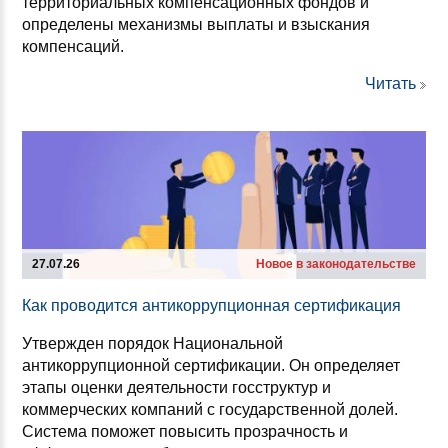
территориальных компенсационных фондов и
определены механизмы выплаты и взыскания
компенсаций.
Читать
27.07.26
Новое в законодательстве
Как про­во­дит­ся ан­ти­кор­руп­ци­он­ная сер­ти­фи­ка­ция
Утвержден порядок Национальной
антикоррупционной сертификации. Он определяет
этапы оценки деятельности госструктур и
коммерческих компаний с государственной долей.
Система поможет повысить прозрачность и