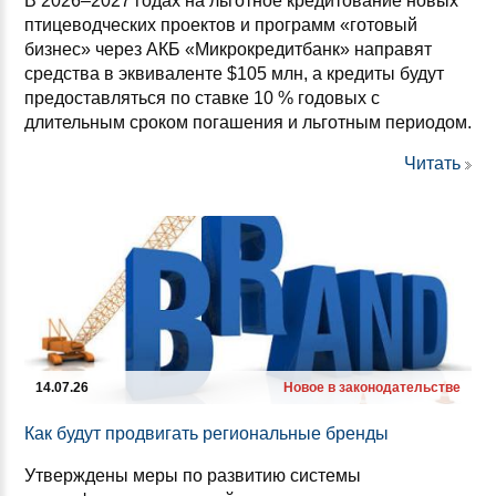
В 2026–2027 годах на льготное кредитование новых
птицеводческих проектов и программ «готовый
бизнес» через АКБ «Микрокредитбанк» направят
средства в эквиваленте $105 млн, а кредиты будут
предоставляться по ставке 10 % годовых с
длительным сроком погашения и льготным периодом.
Читать
14.07.26
Новое в законодательстве
Как бу­дут прод­ви­гать ре­ги­ональ­ные брен­ды
Утверждены меры по развитию системы