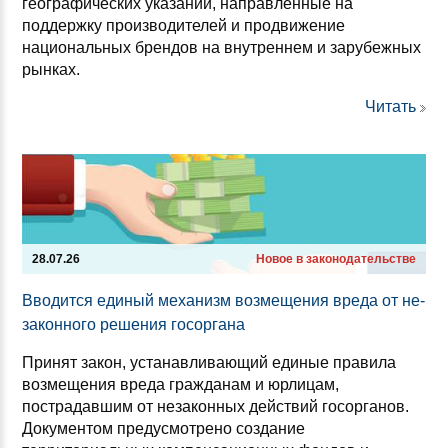
географических указаний, направленные на
поддержку производителей и продвижение
национальных брендов на внутреннем и зарубежных
рынках.
Читать
28.07.26
Новое в законодательстве
Вво­дит­ся еди­ный ме­ха­низм воз­ме­ще­ния вре­да от не­
за­кон­но­го ре­ше­ния го­сор­га­на
Принят закон, устанавливающий единые правила
возмещения вреда гражданам и юрлицам,
пострадавшим от незаконных действий госорганов.
Документом предусмотрено создание