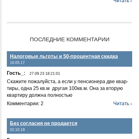
Читать
ПОСЛЕДНИЕ КОММЕНТАРИИ
Налоговые льготы и 50-процентная скидка
16.05.17
Гость_:
27.09.23 18:21:01
Ска­жи­те по­жа­луй­ста, а ес­ли у пен­си­оне­ра две квар­
ти­ры, од­на 25 кв.м дру­гая 100кв.м. Она за вто­рую
квар­ти­ру дол­жна пол­ностью
Комментарии: 2
Читать
Без согласия не продается
02.10.19