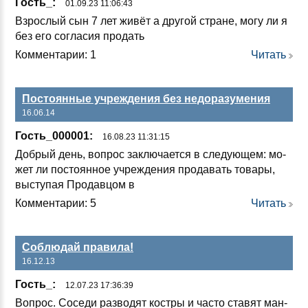
Гость_:
01.09.23 11:06:43
Взрос­лый сын 7 лет жи­вёт а дру­гой стра­не, мо­гу ли я
без его сог­ла­сия про­дать
Комментарии: 1
Читать
Постоянные учреждения без недоразумения
16.06.14
Гость_000001:
16.08.23 11:31:15
Доб­рый день, воп­рос зак­лю­ча­ет­ся в сле­ду­ющем: мо­
жет ли пос­то­ян­ное уч­реж­де­ния про­да­вать то­ва­ры,
выс­ту­пая Про­дав­цом в
Комментарии: 5
Читать
Соблюдай правила!
16.12.13
Гость_:
12.07.23 17:36:39
Воп­рос. Со­се­ди раз­во­дят кос­тры и час­то ста­вят ман­