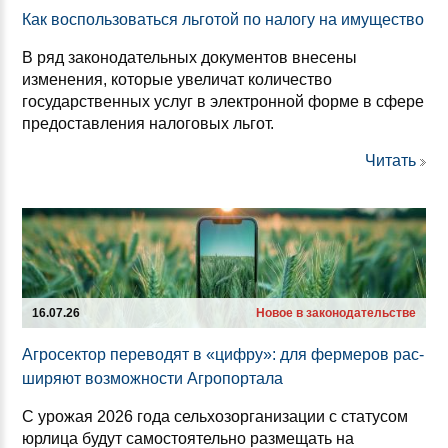
Как вос­поль­зо­ваться ль­го­той по на­ло­гу на иму­щес­тво
В ряд законодательных документов внесены
изменения, которые увеличат количество
государственных услуг в электронной форме в сфере
предоставления налоговых льгот.
Читать
16.07.26
Новое в законодательстве
Аг­ро­сек­тор пе­ре­во­дят в «циф­ру»: для фер­ме­ров рас­
ши­ря­ют воз­мож­нос­ти Аг­ро­пор­та­ла
С урожая 2026 года сельхозорганизации с статусом
юрлица будут самостоятельно размещать на