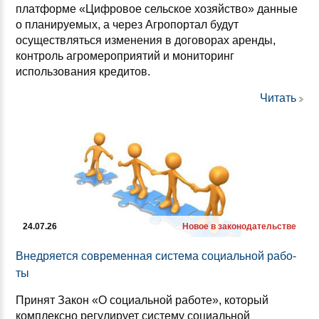
платформе «Цифровое сельское хозяйство» данные
о планируемых, а через Агропортал будут
осуществляться изменения в договорах аренды,
контроль агромероприятий и мониторинг
использования кредитов.
Читать
24.07.26
Новое в законодательстве
Внед­ря­ет­ся сов­ре­мен­ная сис­те­ма со­ци­аль­ной ра­бо­
ты
Принят Закон «О социальной работе», который
комплексно регулирует систему социальной