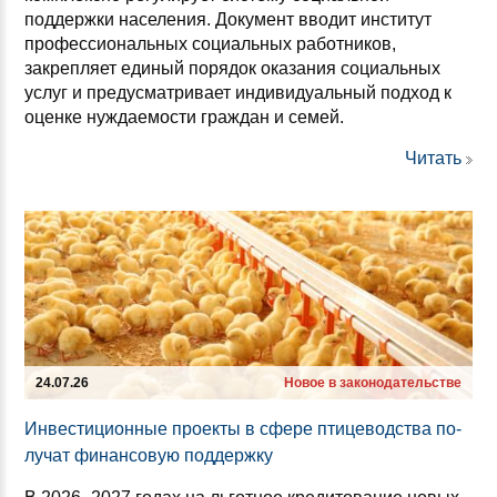
поддержки населения. Документ вводит институт
профессиональных социальных работников,
закрепляет единый порядок оказания социальных
услуг и предусматривает индивидуальный подход к
оценке нуждаемости граждан и семей.
Читать
24.07.26
Новое в законодательстве
Ин­вес­ти­ци­он­ные про­ек­ты в сфе­ре пти­це­водс­тва по­
лу­чат фи­нан­со­вую под­дер­жку