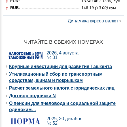
EUR:
13749.46
(+0.00)
сум
RUB:
146.19
(+0.00)
сум
Динамика курсов валют
ЧИТАЙТЕ В СВЕЖИХ НОМЕРАХ
2026, 4 августа
№ 31
Крупные инвестиции для развития Ташкента
Утилизационный сбор по транспортным
средствам, шинам и покрышкам
Расчет земельного налога с юридических лиц
Договор подписки N
О пенсии для пчеловода и социальной защите
одиноким…
2025, 30 декабря
№ 52