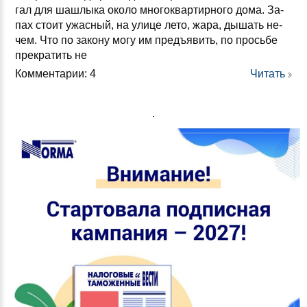
гал для шаш­лы­ка око­ло мно­гок­вар­тир­но­го до­ма. За­
пах сто­ит ужас­ный, на ули­це ле­то, жа­ра, ды­шать не­
чем. Что по за­ко­ну мо­гу им предъ­явить, по прось­бе
прек­ра­тить не
Комментарии: 4
Читать
.