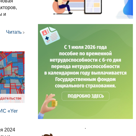
 новая
кторов,
ы и
Читать
одательстве
АИС «Yer
.
ря 2024