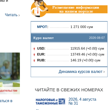
емы и
Читать
МРОТ
:
1 271 000 сум
Курс валют
2026-08-07
USD:
11915.64
(+0.00)
сум
EUR:
13749.46
(+0.00)
сум
RUB:
146.19
(+0.00)
сум
Динамика курсов валют
ЧИТАЙТЕ В СВЕЖИХ НОМЕРАХ
одательстве
2026, 4 августа
аться в
№ 31