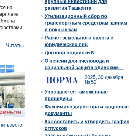
Крупные инвестиции для
ся на
развития Ташкента
зарплате
Утилизационный сбор по
обмена
транспортным средствам, шинам
терствами
и покрышкам
Расчет земельного налога с
юридических лиц
Читать
Договор подписки N
О пенсии для пчеловода и
социальной защите одиноким…
2025, 30 декабря
№ 52
Упрощаются таможенные
процедуры
Факсимиле директора и кадровые
одательстве
документы
Как составить и утвердить график
питьевого
отпусков