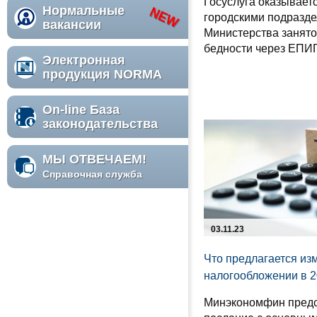
Госуслуга оказывает
Нормальные
городскими подразд
вакансии
Министерства занято
бедности через ЕПИГ
Электронная
продукция NORMA
On-line База
законодательства
МЫ ОТВЕЧАЕМ!
Справочная служба
03.11.23
Что предлагается из
налогообложении в 2
Минэкономфин пред