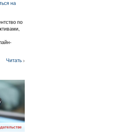
ться на
ентство по
ктивами,
лайн-
Читать
одательстве