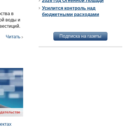
2026 год Огненной Лошади
Усилится контроль над
ства в
бюджетными расходами
ой воды и
вестиций.
Подписка на газеты
Читать
одательстве
ектах