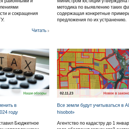
ся районными и
Министром юстиции утверждена
елениями
методика по выявлению таких фа
сти и сокращения
содержащая конкретные пример
У.
предложения по их устранению.
Читать
Наши обзоры
02.11.23
Новое в закон
менить в
Все земли будут учитываться в 
024 году
hisobot»
ставил Бюджетное
Агентство по кадастру до 1 янва