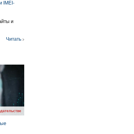
 IМЕI-
айты и
Читать
одательстве
вые