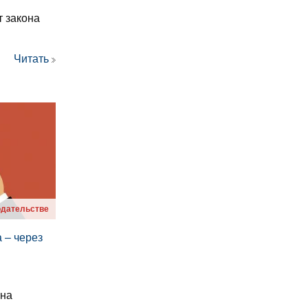
т закона
Читать
одательстве
 – через
 на