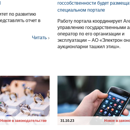
И
госсобственности будет размеща
специальном портале
итет по развитию
едставлять отчет в
Работу портала координирует Аг
управлению государственными а
оператор по его организации и
Читать
эксплуатации – АО «Электрон он
аукционларни ташкил этиш».
Новое в законодательстве
31.10.23
Новое в закон