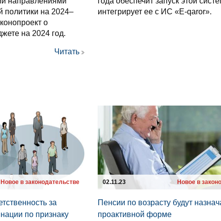
ми направлениями
года обеспечит запуск этой сист
 политики на 2024–
интегрирует ее с ИС «E-qaror».
аконопроект о
жете на 2024 год.
Читать
Новое в законодательстве
02.11.23
Новое в закон
етственность за
Пенсии по возрасту будут назнач
нации по признаку
проактивной форме