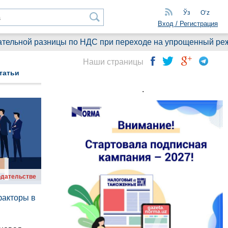
Ўз
Oʻz
Вход / Регистрация
разницы по НДС при переходе на упрощенный режим 6%: что
Наши страницы
татьи
.
одательстве
факторы в