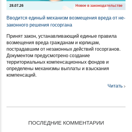
28.07.26
Новое в законодательстве
Вво­дит­ся еди­ный ме­ха­низм воз­ме­ще­ния вре­да от не­
за­кон­но­го ре­ше­ния го­сор­га­на
Принят закон, устанавливающий единые правила
возмещения вреда гражданам и юрлицам,
пострадавшим от незаконных действий госорганов.
Документом предусмотрено создание
территориальных компенсационных фондов и
определены механизмы выплаты и взыскания
компенсаций.
Читать
ПОСЛЕДНИЕ КОММЕНТАРИИ