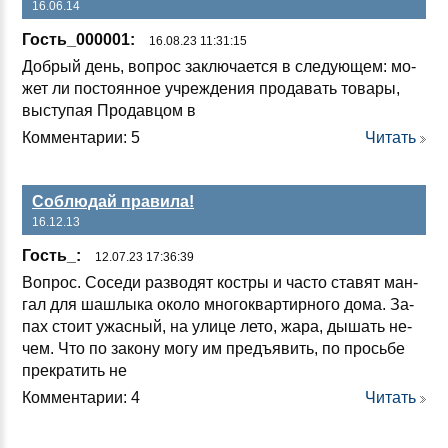
16.06.14
Гость_000001:
16.08.23 11:31:15
Доб­рый день, воп­рос зак­лю­ча­ет­ся в сле­ду­ющем: мо­
жет ли пос­то­ян­ное уч­реж­де­ния про­да­вать то­ва­ры,
выс­ту­пая Про­дав­цом в
Комментарии: 5
Читать
Соблюдай правила!
16.12.13
Гость_:
12.07.23 17:36:39
Воп­рос. Со­се­ди раз­во­дят кос­тры и час­то ста­вят ман­
гал для шаш­лы­ка око­ло мно­гок­вар­тир­но­го до­ма. За­
пах сто­ит ужас­ный, на ули­це ле­то, жа­ра, ды­шать не­
чем. Что по за­ко­ну мо­гу им предъ­явить, по прось­бе
прек­ра­тить не
Комментарии: 4
Читать