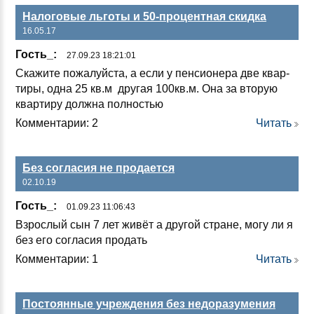
Налоговые льготы и 50-процентная скидка
16.05.17
Гость_:
27.09.23 18:21:01
Ска­жи­те по­жа­луй­ста, а ес­ли у пен­си­оне­ра две квар­
ти­ры, од­на 25 кв.м дру­гая 100кв.м. Она за вто­рую
квар­ти­ру дол­жна пол­ностью
Комментарии: 2
Читать
Без согласия не продается
02.10.19
Гость_:
01.09.23 11:06:43
Взрос­лый сын 7 лет жи­вёт а дру­гой стра­не, мо­гу ли я
без его сог­ла­сия про­дать
Комментарии: 1
Читать
Постоянные учреждения без недоразумения