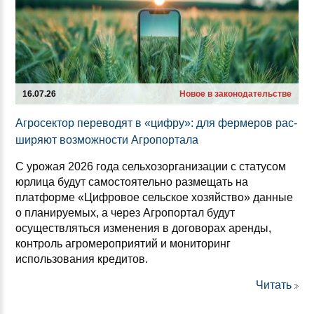
16.07.26
Новое в законодательстве
Аг­ро­сек­тор пе­ре­во­дят в «циф­ру»: для фер­ме­ров рас­
ши­ря­ют воз­мож­нос­ти Аг­ро­пор­та­ла
С урожая 2026 года сельхозорганизации с статусом
юрлица будут самостоятельно размещать на
платформе «Цифровое сельское хозяйство» данные
о планируемых, а через Агропортал будут
осуществляться изменения в договорах аренды,
контроль агромероприятий и мониторинг
использования кредитов.
Читать