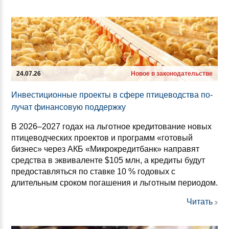
24.07.26
Новое в законодательстве
Ин­вес­ти­ци­он­ные про­ек­ты в сфе­ре пти­це­водс­тва по­
лу­чат фи­нан­со­вую под­дер­жку
В 2026–2027 годах на льготное кредитование новых
птицеводческих проектов и программ «готовый
бизнес» через АКБ «Микрокредитбанк» направят
средства в эквиваленте $105 млн, а кредиты будут
предоставляться по ставке 10 % годовых с
длительным сроком погашения и льготным периодом.
Читать