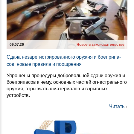
09.07.26
Новое в законодательстве
Сда­ча не­за­ре­гис­три­ро­ван­но­го ору­жия и бо­еп­ри­па­
сов: но­вые пра­ви­ла и по­ощ­ре­ния
Упрощены процедуры добровольной сдачи оружия и
боеприпасов к нему, основных частей огнестрельного
оружия, взрывчатых материалов и взрывных
устройств.
Читать