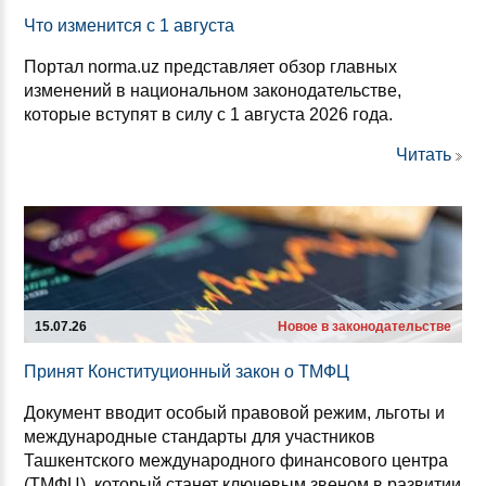
Что из­ме­нит­ся с 1 ав­гус­та
Портал norma.uz представляет обзор главных
изменений в национальном законодательстве,
которые вступят в силу с 1 августа 2026 года.
Читать
15.07.26
Новое в законодательстве
При­нят Кон­сти­ту­ци­он­ный за­кон о ТМФЦ
Документ вводит особый правовой режим, льготы и
международные стандарты для участников
Ташкентского международного финансового центра
(ТМФЦ), который станет ключевым звеном в развитии