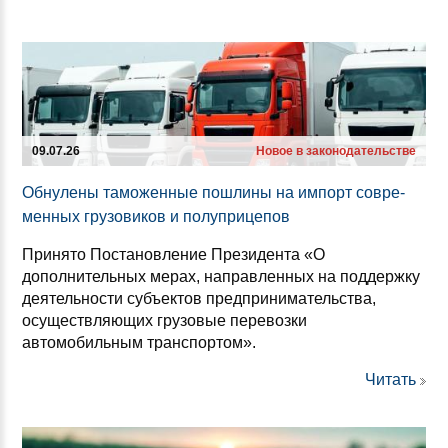
09.07.26
Новое в законодательстве
Об­ну­ле­ны та­мо­жен­ные пош­ли­ны на им­порт сов­ре­
мен­ных гру­зо­ви­ков и по­луп­ри­це­пов
Принято Постановление Президента «О
дополнительных мерах, направленных на поддержку
деятельности субъектов предпринимательства,
осуществляющих грузовые перевозки
автомобильным транспортом».
Читать