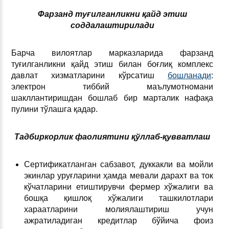
Фарзанд туғилганликни қайд этиш
соддалаштирилади
Барча вилоятлар марказларида фарзанд
туғилганликни қайд этиш билан боғлиқ комплекс
давлат хизматларини кўрсатиш
бошланади
:
электрон тиббий маълумотномани
шакллантиришдан бошлаб бир марталик нафақа
пулини тўлашга қадар.
Тадбиркорлик фаолиятини қўллаб-қувватлаш
Сертификатланган сабзавот, дуккакли ва мойли
экинлар уруғларини ҳамда мевали дарахт ва ток
кўчатларини етиштирувчи фермер хўжалиги ва
бошқа қишлоқ хўжалиги ташкилотлари
хараатларини молиялаштириш учун
ажратиладиган кредитлар бўйича фоиз