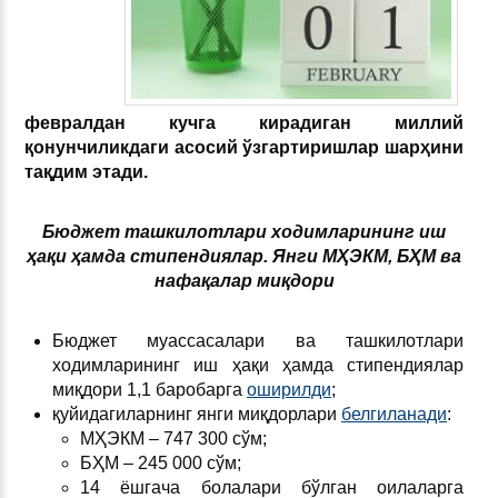
февралдан кучга кирадиган миллий
қонунчиликдаги асосий ўзгартиришлар шарҳини
тақдим этади.
Бюджет ташкилотлари ходимларининг иш
ҳақи ҳамда стипендиялар. Янги МҲЭКМ, БҲМ ва
нафақалар миқдори
Бюджет муассасалари ва ташкилотлари
ходимларининг иш ҳақи ҳамда стипендиялар
миқдори 1,1 баробарга
оширилди
;
қуйидагиларнинг янги миқдорлари
белгиланади
:
МҲЭКМ – 747 300 сўм;
БҲМ – 245 000 сўм;
14 ёшгача болалари бўлган оилаларга