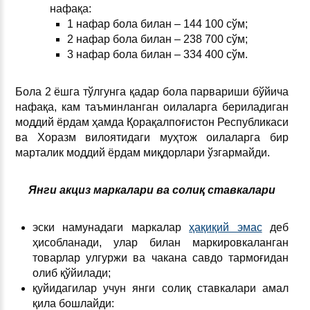
нафақа:
1 нафар бола билан – 144 100 сўм;
2 нафар бола билан – 238 700 сўм;
3 нафар бола билан – 334 400 сўм.
Бола 2 ёшга тўлгунга қадар бола парвариши бўйича
нафақа, кам таъминланган оилаларга бериладиган
моддий ёрдам ҳамда Қорақалпоғистон Республикаси
ва Хоразм вилоятидаги муҳтож оилаларга бир
марталик моддий ёрдам миқдорлари ўзгармайди.
Янги акциз маркалари ва солиқ ставкалари
эски намунадаги маркалар
ҳақиқий эмас
деб
ҳисобланади, улар билан маркировкаланган
товарлар улгуржи ва чакана савдо тармоғидан
олиб қўйилади;
қуйидагилар учун янги солиқ ставкалари амал
қила бошлайди: