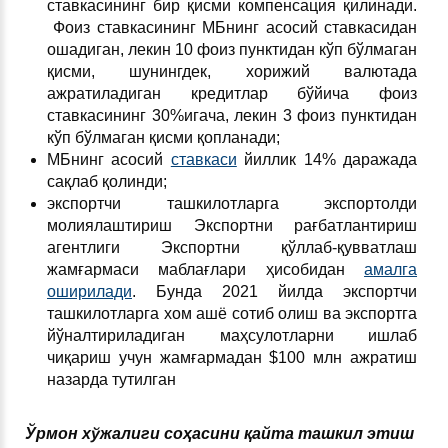
ставкасининг бир қисми компенсация қилинади.
Фоиз ставкасининг МБнинг асосий ставкасидан
ошадиган, лекин 10 фоиз пунктидан кўп бўлмаган
қисми, шунингдек, хорижий валютада
ажратиладиган кредитлар бўйича фоиз
ставкасининг 30%игача, лекин 3 фоиз пунктидан
кўп бўлмаган қисми қопланади;
МБнинг асосий
ставкаси
йиллик 14% даражада
сақлаб қолинди;
экспортчи ташкилотларга экспортолди
молиялаштириш Экспортни рағбатлантириш
агентлиги Экспортни қўллаб-қувватлаш
жамғармаси маблағлари ҳисобидан
амалга
оширилади
. Бунда 2021 йилда экспортчи
ташкилотларга хом ашё сотиб олиш ва экспортга
йўналтириладиган маҳсулотларни ишлаб
чиқариш учун жамғармадан $100 млн ажратиш
назарда тутилган
Ўрмон хўжалиги соҳасини қайта ташкил этиш