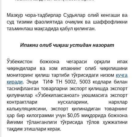
Мазкур чора-тадбирлар Судьялар олий кенгаши ва
суд тизими фаолиятида очиқлик ва шаффофликни
таъминлаш мақсадида қабул қилинган.
Ипакни олиб чиқиш устидан назорат
Ўзбекистон божхона чегараси орқали ипак
чиқиндилари ва хом ипакнинг олиб чиқилишини
мониторинг қилиш тартиби тўғрисидаги низом
кучга
киради
. Энди ТИФ ТН 5002, 5003 кодлари билан
таснифланган товарларни экспорт қилишда экспорт
қилувчилар «Ўзбекипаксаноат» уюшмасига экспорт
контрактлари нусхаларини, нархлар
калькуляциясини, экспорт қилинадиган товарнинг
ҳар бир килограмми учун $0,05 миқдорида божхона
йиғими тўланганлиги тўғрисида тўлов ҳужжатини
тақдим этишлари керак.