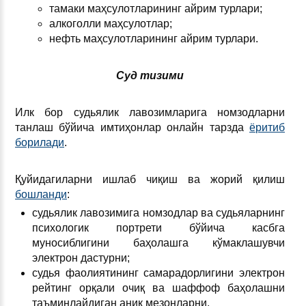
тамаки маҳсулотларининг айрим турлари;
алкоголли маҳсулотлар;
нефть маҳсулотларининг айрим турлари.
Суд тизими
Илк бор судьялик лавозимларига номзодларни
танлаш бўйича имтиҳонлар онлайн тарзда
ёритиб
борилади
.
Қуйидагиларни ишлаб чиқиш ва жорий қилиш
бошланди
:
судьялик лавозимига номзодлар ва судьяларнинг
психологик портрети бўйича касбга
муносиблигини баҳолашга кўмаклашувчи
электрон дастурни;
судья фаолиятининг самарадорлигини электрон
рейтинг орқали очиқ ва шаффоф баҳолашни
таъминлайдиган аниқ мезонларни.