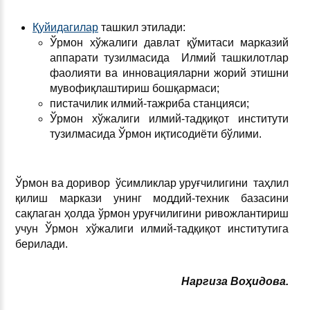
Қуйидагилар
ташкил этилади:
Ўрмон хўжалиги давлат қўмитаси марказий
аппарати тузилмасида Илмий ташкилотлар
фаолияти ва инновацияларни жорий этишни
мувофиқлаштириш бошқармаси;
пистачилик илмий-тажриба станцияси;
Ўрмон хўжалиги илмий-тадқиқот институти
тузилмасида Ўрмон иқтисодиёти бўлими.
Ўрмон ва доривор ўсимликлар уруғчилигини таҳлил
қилиш маркази унинг моддий-техник базасини
сақлаган ҳолда ўрмон уруғчилигини ривожлантириш
учун Ўрмон хўжалиги илмий-тадқиқот институтига
берилади.
Наргиза Во
ҳ
идова.