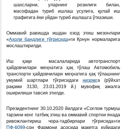
шахсларни, уларнинг розилиги билан,
масофадан туриб ишлаш усулига, қулай иш
графигига ёки уйдан туриб ишлашга ўтказиши.
Оммавий равишда ишдан озод этиш мезонлари
«
Аҳоли бандлиги тўғрисида
»ги Қонун нормаларига
мослаштирилди.
Иш ҳақи масалаларида автотранспорт
ҳайдовчилари меҳнатига ҳақ тўлаш Автомобиль
транспорти ҳайдовчилари меҳнатига ҳақ тўлашнинг
умумий шартлари тўғрисидаги
низомг
а (рўйхат
рақами 3130, 23.01.2019 й.) мувофиқ амалга
оширилиши тавсия этилди.
Президентнинг 30.10.2020 йилдаги «Соғлом турмуш
тарзини кенг татбиқ этиш ва оммавий спортни янада
ривожлантириш чора-тадбирлари тўғрисида»ги
ПФ-6099
-сон Фармони асосида макетга қуйидаги