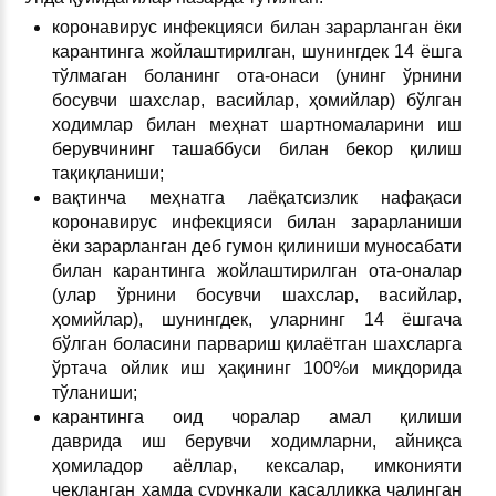
коронавирус инфекцияси билан зарарланган ёки
карантинга жойлаштирилган, шунингдек 14 ёшга
тўлмаган боланинг ота-онаси (унинг ўрнини
босувчи шахслар, васийлар, ҳомийлар) бўлган
ходимлар билан меҳнат шартномаларини иш
берувчининг ташаббуси билан бекор қилиш
тақиқланиши;
вақтинча меҳнатга лаёқатсизлик нафақаси
коронавирус инфекцияси билан зарарланиши
ёки зарарланган деб гумон қилиниши муносабати
билан карантинга жойлаштирилган ота-оналар
(улар ўрнини босувчи шахслар, васийлар,
ҳомийлар), шунингдек, уларнинг 14 ёшгача
бўлган боласини парвариш қилаётган шахсларга
ўртача ойлик иш ҳақининг 100%и миқдорида
тўланиши;
карантинга оид чоралар амал қилиши
даврида иш берувчи ходимларни, айниқса
ҳомиладор аёллар, кексалар, имконияти
чекланган ҳамда сурункали касалликка чалинган