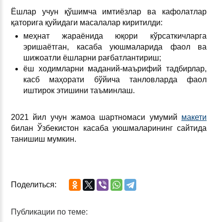
Ёшлар учун қўшимча имтиёзлар ва кафолатлар
қаторига қуйидаги масалалар киритилди:
меҳнат жараёнида юқори кўрсаткичларга
эришаётган, касаба уюшмаларида фаол ва
шижоатли ёшларни рағбатлантириш;
ёш ходимларни маданий-маърифий тадбирлар,
касб маҳорати бўйича танловларда фаол
иштирок этишини таъминлаш.
2021 йил учун жамоа шартномаси умумий
макети
билан Ўзбекистон касаба уюшмаларининг сайтида
танишиш мумкин.
Поделиться:
Публикации по теме: