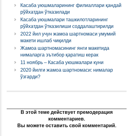
Касаба уюшмаларининг филиаллари қандай
рўйхатдан ўтказилади
Касаба уюшмалари ташкилотларининг
рўйхатдан ўтказилиши соддалаштирилди
2022 йил учун жамоа шартномаси умумий
макети ишлаб чиқилди
Жамоа шартномасининг янги макетида
нималарга эътибор қаратиш керак
11 ноябрь – Касаба уюшмалари куни
2020 йилги жамоа шартномаси: нималар
ўзгарди?
В этой теме действует премодерация
комментариев.
Вы можете оставить свой комментарий.