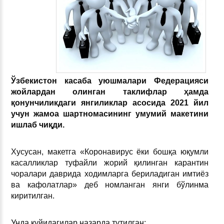
Ўзбекистон касаба уюшмалари Федерацияси
жойлардан олинган таклифлар ҳамда
қонунчиликдаги янгиликлар асосида 2021 йил
учун жамоа шартномасининг умумий макетини
ишлаб чиқди.
Хусусан, макетга «Коронавирус ёки бошқа юқумли
касалликлар туфайли жорий қилинган карантин
чоралари даврида ходимларга бериладиган имтиёз
ва кафолатлар» деб номланган янги бўлинма
киритилган.
Унда қуйидагилар назарда тутилган: