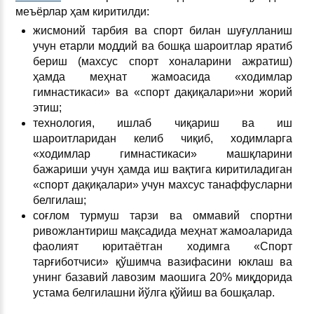
меъёрлар ҳам киритилди:
жисмоний тарбия ва спорт билан шуғулланиш
учун етарли моддий ва бошқа шароитлар яратиб
бериш (махсус спорт хоналарини ажратиш)
ҳамда меҳнат жамоасида «ходимлар
гимнастикаси» ва «спорт дақиқалари»ни жорий
этиш;
технология, ишлаб чиқариш ва иш
шароитларидан келиб чиқиб, ходимларга
«ходимлар гимнастикаси» машқларини
бажариши учун ҳамда иш вақтига киритиладиган
«спорт дақиқалари» учун махсус танаффусларни
белгилаш;
соғлом турмуш тарзи ва оммавий спортни
ривожлантириш мақсадида меҳнат жамоаларида
фаолият юритаётган ходимга «Спорт
тарғиботчиси» қўшимча вазифасини юклаш ва
унинг базавий лавозим маошига 20% миқдорида
устама белгилашни йўлга қўйиш ва бошқалар.