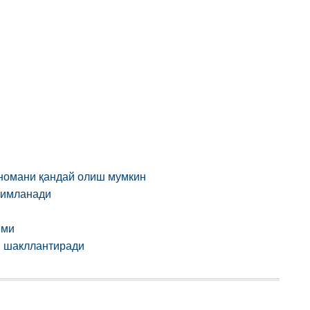
ҳномани қандай олиш мумкин
симланади
ими
и шакллантиради