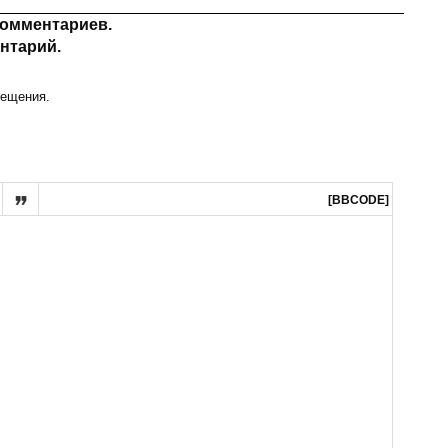
комментариев.
нтарий.
ещения.

[BBCODE]