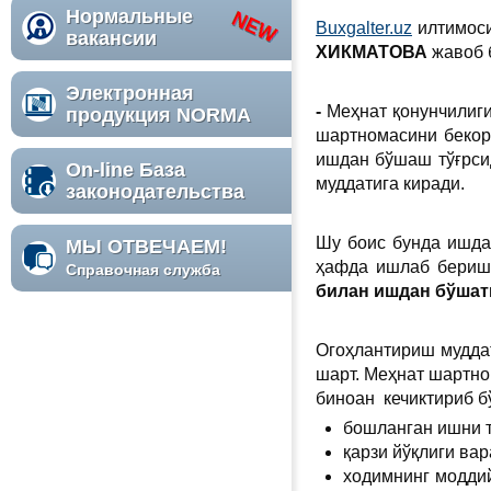
Нормальные
Buxgalter.uz
илтимоси
вакансии
ХИКМАТОВА
жавоб 
Электронная
-
Меҳнат қонунчилиг
продукция NORMA
шартномасини бекор
ишдан бўшаш тўғрсид
On-line База
муддатига киради.
законодательства
Шу боис бунда ишда
МЫ ОТВЕЧАЕМ!
ҳафда ишлаб бериш
Справочная служба
билан ишдан бўшат
Огоҳлантириш муддат
шарт. Меҳнат шартно
биноан кечиктириб б
бошланган ишни т
қарзи йўқлиги ва
ходимнинг моддий