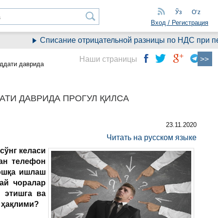
Ўз
Oʻz
Вход / Регистрация
Списание отрицательной разницы по НДС при переход
Наши страницы
уддати даврида
АТИ ДАВРИДА ПРОГУЛ ҚИЛСА
23.11.2020
Читать на русском языке
сўнг келаси
лан телефон
ошқа ишлаш
дай чоралар
 этишга ва
 ҳақлими?