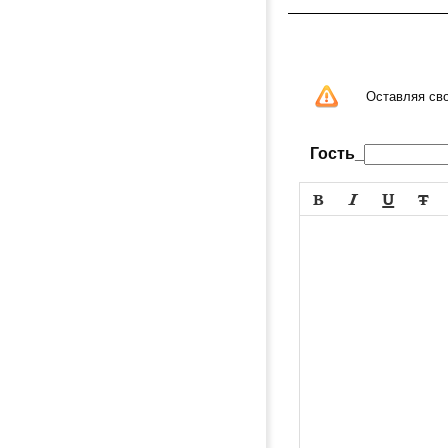
Оставляя св
Гость_



