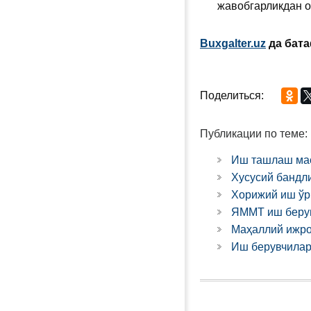
жавобгарликдан о
Buxgalter.uz
да бата
Поделиться:
Публикации по теме:
Иш ташлаш мас
Хусусий бандли
Хорижий иш ўр
ЯММТ иш берув
Маҳаллий ижро
Иш берувчилар