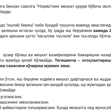
га биноан саволга “Норма”нинг меҳнат ҳуқуқи бўйича экс
берди:
ида “ишлаб бериш” каби бундай тушунча мавжуд эмаслигид
 қилишни истаган ҳолда, бу ҳақда иш берувчини
камида 
аги аризани ҳатто “касаллик таътили” ёки таътилда бўлг
 ҳозир бўлиш ва меҳнат вазифаларини бажаришни назар
га мажбур қилиб бўлмайди.
Тегишинча – огоҳлантириш
иш санасини кўчириш мумкин эмас.
и ўтгач, иш берувчи ходимга меҳнат дафтарчаси ва ишда
масини бекор қилишни ҳеч қандай ҳолатда, шу жумладан қ
ўлмайди:
угатмагани;
рақасининг имзоланмагани;
 қийматларни топширмагани. Бунда меҳнатга оид муносаб