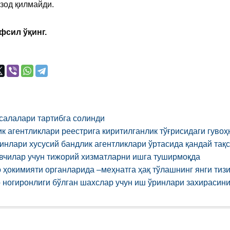
зод қилмайди.
фсил ўқинг.
алалари тартибга солинди
к агентликлари реестрига киритилганлик тўғрисидаги гуво
инлари хусусий бандлик агентликлари ўртасида қандай тақ
чилар учун тижорий хизматларни ишга туширмоқда
 ҳокимияти органларида –меҳнатга ҳақ тўлашнинг янги тиз
 ногиронлиги бўлган шахслар учун иш ўринлари захирасин