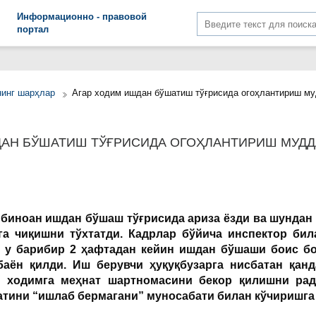
Информационно - правовой
портал
нинг шарҳлар
Агар ходим ишдан бўшатиш тўғрисида огоҳлантириш м
ДАН БЎШАТИШ ТЎҒРИСИДА ОГОҲЛАНТИРИШ МУДД
 биноан ишдан бўшаш тўғрисида ариза ёзди ва шундан 
а чиқишни тўхтатди. Кадрлар бўйича инспектор би
а у барибир 2 ҳафтадан кейин ишдан бўшаши боис б
баён қилди. Иш берувчи ҳуқуқбузарга нисбатан қан
 ходимга меҳнат шартномасини бекор қилишни рад
тини “ишлаб бермагани” муносабати билан кўчиришга