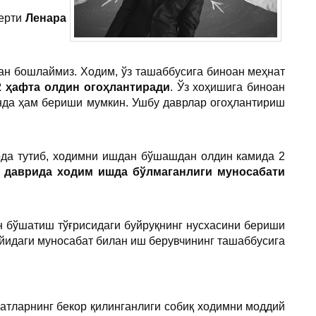
перти
Ленара
ан бошлаймиз. Ходим, ўз ташаббусига биноан меҳнат
2 ҳафта олдин огоҳлантиради
. Ўз хоҳишига биноан
анда ҳам бериши мумкин. Ушбу даврлар огоҳлантириш
да тутиб, ходимни ишдан бўшашдан олдин камида 2
 даврида ходим ишда бўлмаганлиги муносабати
н бўшатиш тўғрисидаги буйруқнинг нусхасини бериши
уйидаги муносабат билан иш берувчининг ташаббусига
атларнинг бекор қилинганлиги собиқ ходимни моддий