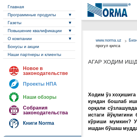
Главная
Программные продукты
Газеты
Повышение квалификации
О компании
www.norma.uz
Биз
прогул қилса
Бонусы и акции
Наши партнеры и клиенты
АГАР ХОДИМ ИШ
Новое в
законодательстве
Проекты НПА
Ходим ўз хоҳишига
Наши обзоры
кундан бошлаб ишг
Собрания
орқали сўзлашувд
законодательства
истаги йўқлигини 
кўриши мумкин? У
Книги Norma
ишдан бўшаш мудда