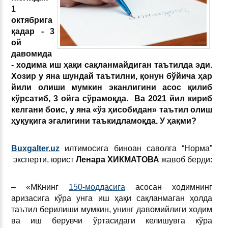
1
октябрига
қадар - 3
ой
давомида
- ходима иш ҳақи сақланмайдиган таътилда эди.
Хозир у яна шундай таътилни, қонун бўйича ҳар
йили олиши мумкин
эканлигини асос қилиб
кўрсатиб
, 3 ойга сўрамоқда. Ва 2021 йил кириб
келгани боис,
у яна
«
ўз ҳисобидан
»
таътил олиш
ҳуқуқига эгалигини таъкидламоқда. У ҳақми?
Buxgalter.uz
илтимосига биноан саволга “Норма”
эксперти, юрист
Ленара ХИКМАТОВА
жавоб берди:
– «МКнинг
150-моддасига
асосан ходимнинг
аризасига кўра унга иш ҳақи сақланмаган ҳолда
таътил берилиши мумкин, унинг давомийлиги ходим
ва иш берувчи ўртасидаги келишувга кўра