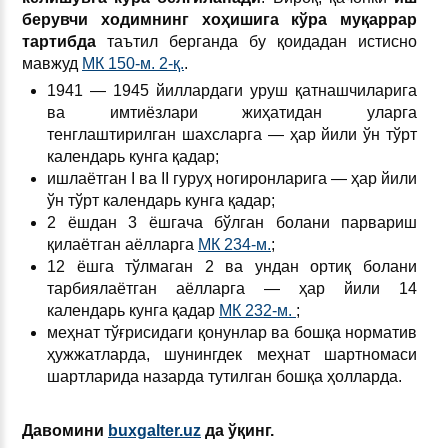
берувчи ходимнинг хоҳишига кўра муқаррар
тартибда
таътил берганда бу қоидадан истисно
мавжуд
МК 150-м. 2-қ.
.
1941 — 1945 йиллардаги уруш қатнашчиларига
ва имтиёзлари жиҳатидан уларга
тенглаштирилган шахсларга — ҳар йили ўн тўрт
календарь кунга қадар;
ишлаётган I ва II гуруҳ ногиронларига — ҳар йили
ўн тўрт календарь кунга қадар;
2 ёшдан 3 ёшгача бўлган болани парвариш
қилаётган аёлларга
МК 234-м.
;
12 ёшга тўлмаган 2 ва ундан ортиқ болани
тарбиялаётган аёлларга — ҳар йили 14
календарь кунга қадар
МК 232-м.
;
меҳнат тўғрисидаги қонунлар ва бошқа норматив
ҳужжатларда, шунингдек меҳнат шартномаси
шартларида назарда тутилган бошқа ҳолларда.
Давомини
buxgalter.uz
да ўқинг.