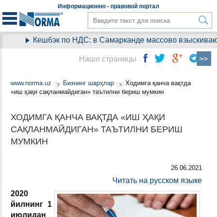
Информационно - правовой
портал
Кешбэк по НДС: в Самарканде массово взыскивают 
Наши страницы
www.norma.uz
Бизнинг шарҳлар
Ходимга қанча вақтда
«иш ҳақи сақланмайдиган» таътилни бериш мумкин
ХОДИМГА ҚАНЧА ВАҚТДА «ИШ ҲАҚИ
САҚЛАНМАЙДИГАН» ТАЪТИЛНИ БЕРИШ
МУМКИН
26.06.2021
Читать на русском языке
2020
йилнинг 1
июлидан