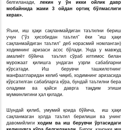
белгиланади,
лекин у ўн икки ойлик давр
мобайнида жами 3 ойдан ортиқ бўлмаслиги
керак
».
Яъни, иш ҳақи сақланмайдиган таътилни бериш
учун ("ўз ҳисобидан таътил" ёки "иш ҳақи
сақланмайдиган таътил" деб норасмий номланган)
ходимнинг аризаси асос бўлади. Унда у мавжуд
амалиёт бўйича таътил сўраб илтимос билан
мурожаат қилишга ундаган узрли сабабларни
кўрсатади. Иш берувчи ташкилотнинг
манфаатларидан келиб чиқиб, ходимнинг аризасида
кўрсатилган сабабларга кўра, бундай таътилни бера
оладими ва қайси даврга тақдим этиши
мумкинлигини ҳал қилади.
Шундай қилиб, умумий қоида бўйича,
иш ҳақи
сақланмаган ҳолда таътил берилиши ва унинг
давомийлиги
ходим ва иш берувчи ўртасидаги
келишувга кўра белгиланади
. Бироқ, қачонки
иш