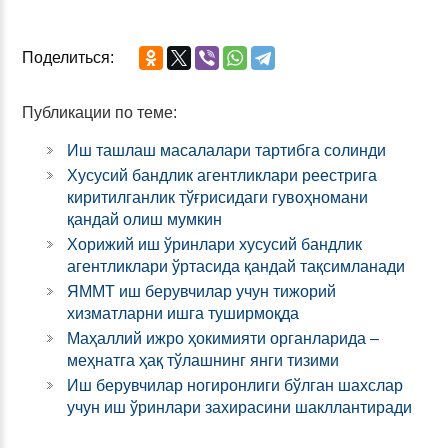
Поделиться:
Публикации по теме:
Иш ташлаш масалалари тартибга солинди
Хусусий бандлик агентликлари реестрига
киритилганлик тўғрисидаги гувоҳномани
қандай олиш мумкин
Хорижий иш ўринлари хусусий бандлик
агентликлари ўртасида қандай тақсимланади
ЯММТ иш берувчилар учун тижорий
хизматларни ишга туширмоқда
Маҳаллий ижро ҳокимияти органларида –
меҳнатга ҳақ тўлашнинг янги тизими
Иш берувчилар ногиронлиги бўлган шахслар
учун иш ўринлари захирасини шакллантиради