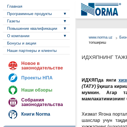
Главная
Программные продукты
Газеты
Повышение квалификации
О компании
www.norma.uz
Биз
топшириш
Бонусы и акции
Наши партнеры и клиенты
ИДХЯПНИНГ ТАЖ
Новое в
законодательстве
Проекты НПА
ИДХЯПда янги
хиз
(ТАТУ)
ўқишга кири
Наши обзоры
мумкин. Агар т
мамлакатимизнинг 
Собрания
законодательства
Книги Norma
Хизмат Ягона портал
шахслар учун тақди
ҳужжатнинг (шаҳодат