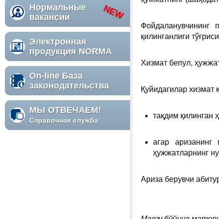
Нормальные
вакансии
Фойдаланувчининг п
қилинганлиги тўғрис
Электронная
продукция NORMA
Хизмат бепул, ҳужжа
On-line База
законодательства
Қуйидагилар хизмат 
МЫ ОТВЕЧАЕМ!
тақдим қилинган 
Справочная служба
агар аризанинг 
ҳужжатларнинг ну
Ариза берувчи абиту
Мавзу бўйича матер