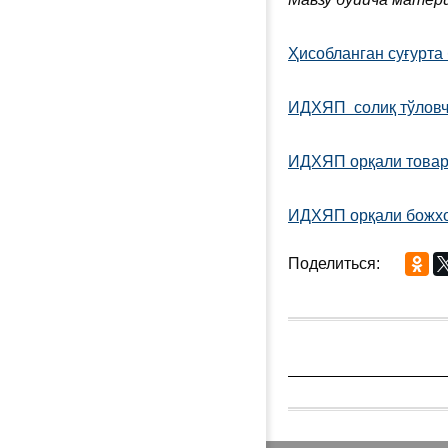
Ҳисобланган суғурт
ИДХЯП солиқ тўловч
ИДХЯП орқали товар
ИДХЯП орқали божхон
Поделиться: