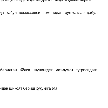
ада қабул комиссияси томонидан ҳужжатлар қабул
берилган бўлса, шунингдек маълумот тўғрисидаги
идан шикоят бериш ҳуқуқига эга.