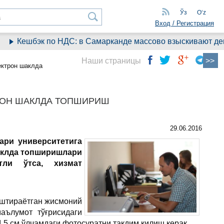
Ўз
Oʻz
Вход / Регистрация
Кешбэк по НДС: в Самарканде массово взыскивают деньг
Наши страницы
ектрон шаклда
РОН ШАКЛДА ТОПШИРИШ
29.06.2016
ари университетига
аклда топширишлари
тли ўтса, хизмат
аштираётган жисмоний
аълумот тўғрисидаги
,5 см ўлчамдаги фотосуратни тақдим қилиш керак.