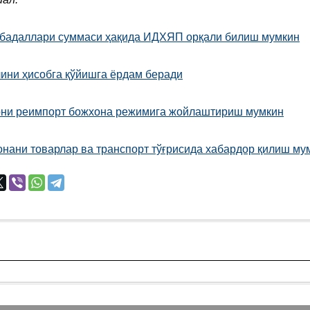
а бадаллари суммаси ҳақида ИДХЯП орқали билиш мумкин
ини ҳисобга қўйишга ёрдам беради
ни реимпорт божхона режимига жойлаштириш мумкин
ани товарлар ва транспорт тўғрисида хабардор қилиш му