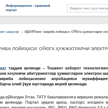
Информационно - правовой
портал
нинг шарҳлар
ИДХЯПнинг тажриба лойиҳаси: ОЎЮга ҳужжатларни эл
РИБА ЛОЙИҲАСИ: ОЎЮГА ҲУЖЖАТЛАРНИ ЭЛЕКТ
мат
тақдим қилинди – Тошкент ахборот технологиял
шни хоҳловчи абитуриентлар ҳужжатларни электрон ш
ажриба лойиҳасининг апробацияси муваффақия
барча олий ўқув юртларида жорий қилинади.
да рўйхатдан ўтган, ТАТУ бакалавриатига киришни режал
м қилинади. Портал орқали ариза, паспорт, илгариги м
нома, диплом) нусхалари, JPG, JPEG, PNG форматда 3,5 х 4