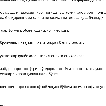
орталдаги шахсий кабинетида ва (ёки) электрон почт
ида билдиришнома олиниши хизмат натижаси ҳисобланади.
тлар 10 кун мобайнида кўриб чиқилади.
кўрсатишни рад этиш сабаблари бўлиши мумкин:
ҳужжатлар қалбакилаштирилганлиги аниқланса;
майдонлари нотўғри тўлдирилган ёки ёлғон маълумот 
схалари илова қилинмаган бўлса.
риентнинг аризасини кўриб чиқиш бўйича хизмат сифати уст
иал: