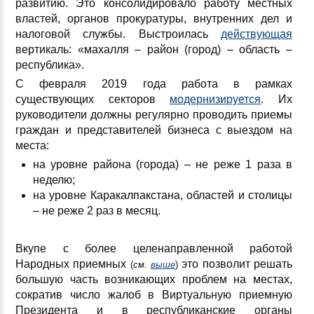
развитию. Это консолидировало работу местных
властей, органов прокуратуры, внутренних дел и
налоговой службы. Выстроилась
действующая
вертикаль: «махалля – район (город) – область –
республика».
С февраля 2019 года работа в рамках
существующих секторов
модернизируется
. Их
руководители должны регулярно проводить приемы
граждан и представителей бизнеса с выездом на
места:
на уровне района (города) – не реже 1 раза в
неделю;
на уровне Каракалпакстана, областей и столицы
– не реже 2 раз в месяц.
Вкупе с более целенаправленной работой
Народных приемных
это позволит решать
(
см.
выше
)
большую часть возникающих проблем на местах,
сократив число жалоб в Виртуальную приемную
Президента и в республиканские органы