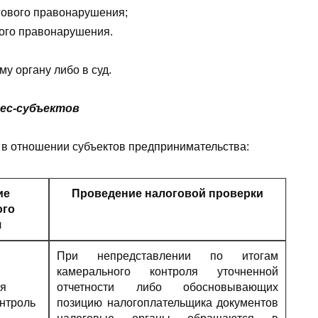
гового правонарушения;
вого правонарушения.
у органу либо в суд.
нес-субъектов
 в отношении субъектов предпринимательства:
ие
Проведение н
алоговой проверки
ого
я
При непредставлении по итогам
камерального контроля уточненной
я
отчетности либо обосновывающих
нтроль
позицию налогоплательщика документов