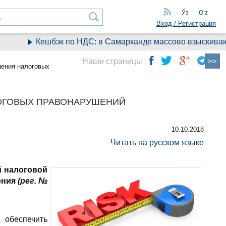
Ўз
Oʻz
Вход / Регистрация
Кешбэк по НДС: в Самарканде массово взыскивают де
Наши страницы
шения налоговых
ОГОВЫХ ПРАВОНАРУШЕНИЙ
10.10.2018
Читать на русском языке
й налоговой
ения
(рег. №
 обеспечить