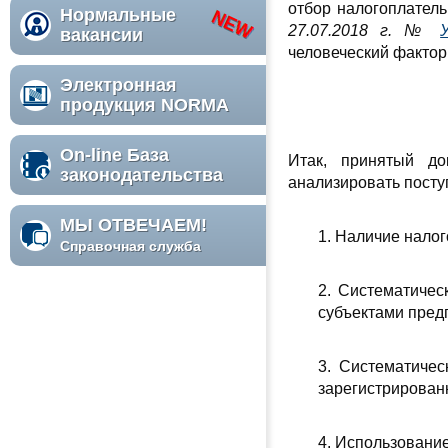
отбор налогоплател
Нормальные
27.07.2018 г. №
вакансии
человеческий фактор
Электронная
продукция NORMA
On-line База
Итак, принятый до
законодательства
анализировать посту
МЫ ОТВЕЧАЕМ!
1. Наличие нало
Справочная служба
2. Систематичес
субъектами пред
3. Систематичес
зарегистрированн
4. Использовани