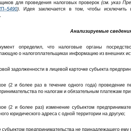
ьщиков для проведения налоговых проверок
(см. указ П
УП–5490
)
. Идея заключается в том, чтобы исключить 
.
Анализируемые сведени
кумент определил, что налоговые органы посредств
пающую о налогоплательщиках информацию из внешних ист
говой задолженности в лицевой карточке субъекта предприн
кое (2 и более раз в течение одного года) проведение п
принимательства по налогам и обязательным платежам при
кое (2 и более раз) изменение субъектом предпринимате
ого юридического адреса с одной территории на другую;
е субъектом предпринимательства не принадлежащего ему 