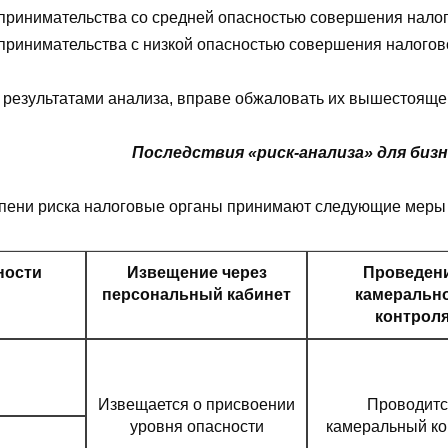
дпринимательства со средней опасностью совершения нало
дпринимательства с низкой опасностью совершения налого
с результатами анализа, вправе обжаловать их вышестоящем
Последствия «риск-анализа» для биз
епени риска налоговые органы принимают следующие меры
ности
Извещение через
Проведен
персональный кабинет
камеральн
контрол
Извещается о присвоении
Проводитс
уровня опасности
камеральный ко