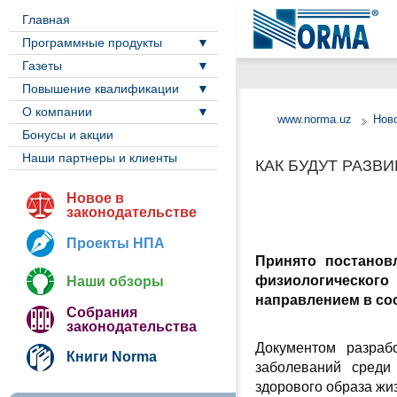
Главная
Программные продукты
Газеты
Повышение квалификации
О компании
www.norma.uz
Ново
Бонусы и акции
Наши партнеры и клиенты
КАК БУДУТ РАЗВ
Новое в
законодательстве
Проекты НПА
Принято постанов
физиологического
Наши обзоры
направлением в со
Собрания
законодательства
Документом разраб
Книги Norma
заболеваний среди
здорового образа жи