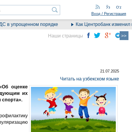
Ўз
Oʻz
Вход / Регистрация
С в упрощенном порядке
Как Центробанк изменил п
Наши страницы
21.07.2025
Читать на узбекском языке
Об оценке
едующим их
 спорта».
рофилактику
пуляризацию