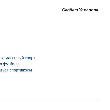
Саодат Усманова.
 за массовый спорт
ию футбола
аться спортшколы