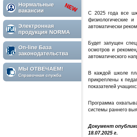
Нормальные
вакансии
С 2025 года все шк
физиологические и 
Электронная
автоматически реком
продукция NORMA
Будет запущен спец
On-line База
осмотров и рекомен
законодательства
автоматического нап
МЫ ОТВЕЧАЕМ!
В каждой школе пл
Справочная служба
прикреплены к педа
показателей учащихс
Программа охватыва
системы раннего выя
Документ опублико
18.07.2025 г.