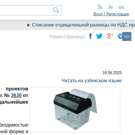
Ўз
Oʻz
Вход / Регистрация
Списание отрицательной разницы по НДС при п
Наши страницы
19.06.2025
Читать на узбекском языке
 проектов
ег. №
3630
от
дальнейшее
бходимостью
ной форме и