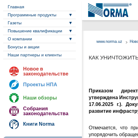
Главная
Программные продукты
Газеты
Повышение квалификации
О компании
www.norma.uz
Ново
Бонусы и акции
Наши партнеры и клиенты
КАК УНИЧТОЖИТ
Новое в
законодательстве
Проекты НПА
Приказом дирек
утверждена
Инстру
Наши обзоры
17.06.2025 г.)
.
Док
Собрания
развитие инфрастр
законодательства
Книги Norma
Отмечается, что п
упорядочить обраще