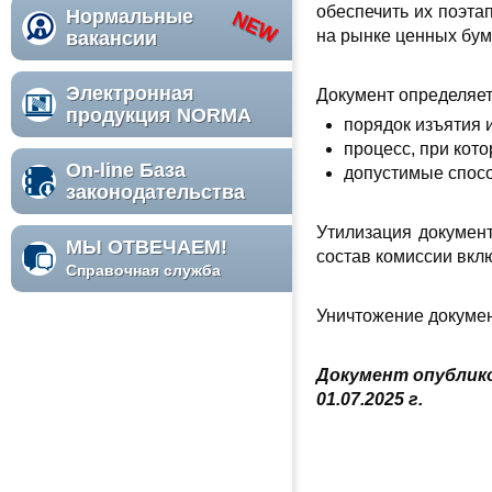
обеспечить их поэт
Нормальные
на рынке ценных бум
вакансии
Электронная
Документ
определяет
продукция NORMA
порядок изъятия 
процесс, при кот
On-line База
допустимые спосо
законодательства
Утилизация докумен
МЫ ОТВЕЧАЕМ!
состав комиссии вкл
Справочная служба
Уничтожение докумен
Документ опублико
01.07.2025 г.