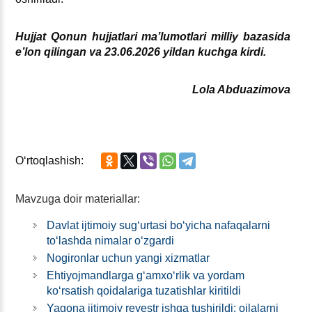
Hujjat Qonun hujjatlari ma’lumotlari milliy bazasida
e’lon qilingan va 23.06.2026 yildan kuchga kirdi.
Lola Abduazimova
Oʻrtoqlashish:
Mavzuga doir materiallar:
Davlat ijtimoiy sugʻurtasi boʻyicha nafaqalarni
toʻlashda nimalar oʻzgardi
Nogironlar uchun yangi хizmatlar
Ehtiyojmandlarga gʻamхoʻrlik va yordam
koʻrsatish qoidalariga tuzatishlar kiritildi
Yagona ijtimoiy reyestr ishga tushirildi: oilalarni