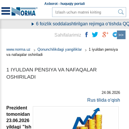
Aхborot - huquqiy
portali
6 foizlik soddalashtirilgan rejimga oʻtishda Q
Sahifalarimiz
www.norma.uz
Qonunchilikdagi yangiliklar
1 iyuldan pensiya
va nafaqalar oshiriladi
1 IYULDAN PENSIYA VA NAFAQALAR
OSHIRILADI
24.06.2026
Rus tilida oʻqish
Prezident
tomonidan
23.06.2026
yildagi "Ish