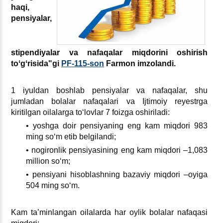
haqi,
pensiyalar,
stipendiyalar va nafaqalar miqdorini oshirish
toʻgʻrisida"gi
PF-115-son
Farmon imzolandi.
1 iyuldan boshlab pensiyalar va nafaqalar, shu
jumladan bolalar nafaqalari va Ijtimoiy reyestrga
kiritilgan oilalarga toʻlovlar 7 foizga oshiriladi:
• yoshga doir pensiyaning eng kam miqdori 983
ming soʻm etib belgilandi;
• nogironlik pensiyasining eng kam miqdori –1,083
million soʻm;
• pensiyani hisoblashning bazaviy miqdori –oyiga
504 ming soʻm.
Kam ta’minlangan oilalarda har oylik bolalar nafaqasi