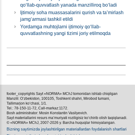
qoʻllab-quvvatlash yanada manzilliroq boʻladi
Ijtimoiy soha muassasalarini qurish va ta’mirlash
jamgʻarmasi tashkil etildi
Yordamga muhtojlarni ijtimoiy qoʻllab-
quvvatlashning yangi tizimi joriy etilmoqda
footer_copyrights Sayt «NORMA» MChJ tomonidan ishlab chiqilgan
Manzili: Oʻzbekiston, 100105, Toshkent shahri, Mirobod tumani,
Tallimarjon koʻchasi, 1/1.
Tel.: 78-150-11-72, Call-markaz:1172.
Bosh administrator: Mosin Konstantin Vasilyevich.
Sayt materiallarini resurs ma’muriyati roziligisiz koʻchirib olish taqiqlanadi.
© «NORMA» MChJ, 2007-2026 y. Barcha huquqlar himoyalangan.
Bizning saytimizda joylashtirilgan materiallardan foydalanish shartlari