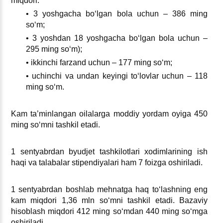
miqdori:
• 3 yoshgacha boʻlgan bola uchun – 386 ming
soʻm;
• 3 yoshdan 18 yoshgacha boʻlgan bola uchun –
295 ming soʻm);
• ikkinchi farzand uchun – 177 ming soʻm;
• uchinchi va undan keyingi toʻlovlar uchun – 118
ming soʻm.
Kam ta’minlangan oilalarga moddiy yordam oyiga 450
ming soʻmni tashkil etadi.
1 sentyabrdan byudjet tashkilotlari хodimlarining ish
haqi va talabalar stipendiyalari ham 7 foizga oshiriladi.
1 sentyabrdan boshlab mehnatga haq toʻlashning eng
kam miqdori 1,36 mln soʻmni tashkil etadi. Bazaviy
hisoblash miqdori 412 ming soʻmdan 440 ming soʻmga
oshiriladi.