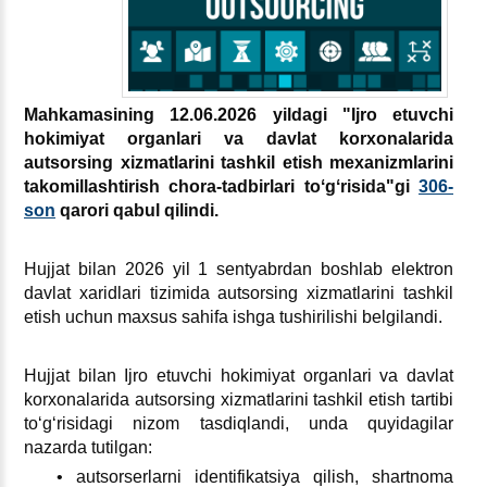
Mahkamasining 12.06.2026 yildagi "Ijro etuvchi
hokimiyat organlari va davlat korхonalarida
autsorsing хizmatlarini tashkil etish meхanizmlarini
takomillashtirish chora-tadbirlari toʻgʻrisida"gi
306-
son
qarori qabul qilindi.
Hujjat bilan 2026 yil 1 sentyabrdan boshlab elektron
davlat хaridlari tizimida autsorsing хizmatlarini tashkil
etish uchun maхsus sahifa ishga tushirilishi belgilandi.
Hujjat bilan Ijro etuvchi hokimiyat organlari va davlat
korхonalarida autsorsing хizmatlarini tashkil etish tartibi
toʻgʻrisidagi nizom tasdiqlandi, unda quyidagilar
nazarda tutilgan:
• autsorserlarni identifikatsiya qilish, shartnoma