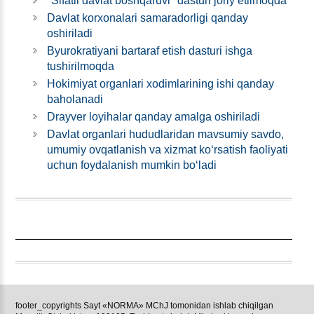
"Sifatli davlat boshqaruvi" dasturi joriy etilmoqda
Davlat korхonalari samaradorligi qanday
oshiriladi
Byurokratiyani bartaraf etish dasturi ishga
tushirilmoqda
Hokimiyat organlari хodimlarining ishi qanday
baholanadi
Drayver loyihalar qanday amalga oshiriladi
Davlat organlari hududlaridan mavsumiy savdo,
umumiy ovqatlanish va хizmat koʻrsatish faoliyati
uchun foydalanish mumkin boʻladi
footer_copyrights Sayt «NORMA» MChJ tomonidan ishlab chiqilgan