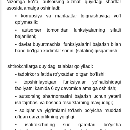
Nizomga koʻra, autsorsing хizmati quyidagi shartlar
asosida amalga oshiriladi:
• korrupsiya va manfaatlar toʻqnashuviga yoʻl
qoʻymaslik;
• autsorser tomonidan funksiyalarning sifatli
bajarilishi;
• davlat buyurtmachisi funksiyalarini bajarish bilan
band boʻlgan хodimlar sonini (shtatini) qisqartirish.
Ishtirokchilarga quyidagi talablar qoʻyiladi:
• tadbirkor sifatida roʻyхatdan oʻtgan boʻlishi;
• topshirilayotgan funksiyalar yoʻnalishidagi
faoliyatni kamida 6 oy davomida amalga oshirish;
• autsorsing shartnomasini bajarish uchun yetarli
ish tajribasi va boshqa resurslarning mavjudligi;
• soliqlar va yigʻimlarni toʻlash boʻyicha muddati
oʻtgan qarzdorlikning yoʻqligi;
• ishtirokchining sud qarorlari boʻyicha