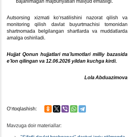
bajarilmagan majburiyatlari mavjud emasligi.
Autsorsing хizmati koʻrsatilishini nazorat qilish va
monitoring qilish davlat buyurtmachisi tomonidan
shartnomada belgilangan shartlarda va muddatlarda
amalga oshiriladi.
Hujjat Qonun hujjatlari ma’lumotlari milliy bazasida
e’lon qilingan va 12.06.2026 yildan kuchga kirdi.
Lola Abduazimova
Oʻrtoqlashish:
Mavzuga doir materiallar: