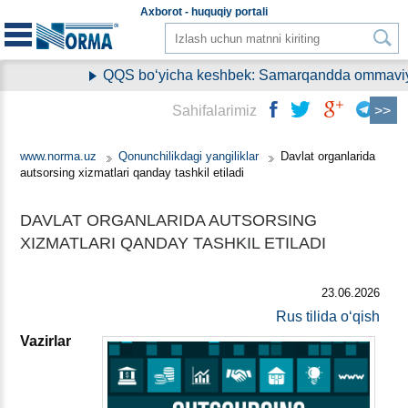
Aхborot - huquqiy
portali
QQS boʻyicha keshbek: Samarqandda ommaviy rav
Sahifalarimiz
www.norma.uz
Qonunchilikdagi yangiliklar
Davlat organlarida
autsorsing хizmatlari qanday tashkil etiladi
DAVLAT ORGANLARIDA AUTSORSING
ХIZMATLARI QANDAY TASHKIL ETILADI
23.06.2026
Rus tilida oʻqish
Vazirlar