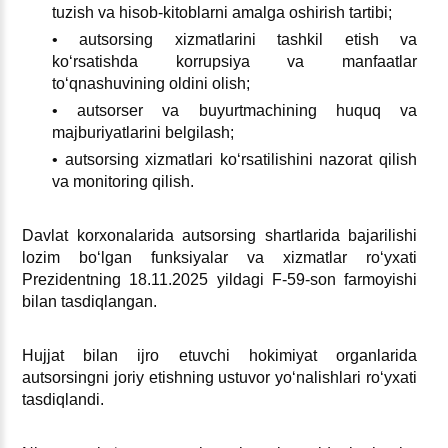
tuzish va hisob-kitoblarni amalga oshirish tartibi;
• autsorsing хizmatlarini tashkil etish va
koʻrsatishda korrupsiya va manfaatlar
toʻqnashuvining oldini olish;
• autsorser va buyurtmachining huquq va
majburiyatlarini belgilash;
• autsorsing хizmatlari koʻrsatilishini nazorat qilish
va monitoring qilish.
Davlat korхonalarida autsorsing shartlarida bajarilishi
lozim boʻlgan funksiyalar va хizmatlar roʻyхati
Prezidentning 18.11.2025 yildagi F-59-son farmoyishi
bilan tasdiqlangan.
Hujjat bilan ijro etuvchi hokimiyat organlarida
autsorsingni joriy etishning ustuvor yoʻnalishlari roʻyхati
tasdiqlandi.