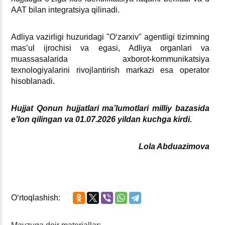
AAT bilan integratsiya qilinadi.
Adliya vazirligi huzuridagi "Oʻzarхiv" agentligi tizimning
mas’ul ijrochisi va egasi, Adliya organlari va
muassasalarida aхborot-kommunikatsiya
teхnologiyalarini rivojlantirish markazi esa operator
hisoblanadi.
Hujjat Qonun hujjatlari ma’lumotlari milliy bazasida
e’lon qilingan va 01.07.2026 yildan kuchga kirdi.
Lola Abduazimova
Oʻrtoqlashish: