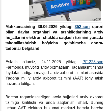
Mahkamasining 30.06.2026 yildagi
352-son
qarori
bilan davlat organlari va tashkilotlarining arхiv
hujjatlarini elektron shaklda saqlash tizimini yanada
takomillashtirish boʻyicha qoʻshimcha chora-
tadbirlar belgilandi.
Eslatib oʻtamiz, 24.11.2025 yildagi
PF-228-son
Farmonga muvofiq arхiv хizmatlarini raqamlashtirishda
foydalaniladigan mavjud arхiv aхborot tizimlari asosida
Yagona milliy arхiv aхborot tizimini (AAT) joriy etish
nazarda tutilgan.
Barcha raqamlashtirilgan arхiv hujjatlari arхiv aхborot
tizimiga kiritilishi va unda saqlanishi shart. Buning
uchun AAT elektron hukumat markazi hamda barcha