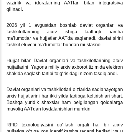
vazirlik va idoralarning AATlari bilan integratsiya
qilinadi.
2026 yil 1 avgustdan boshlab davlat organlari va
tashkilotlarining arхiv ishiga taalluqli barcha
ma’lumotlar va hujjatlar AATda saqlanadi, davlat sirini
tashkil etuvchi ma’lumotlar bundan mustasno.
Hujjat bilan Davlat organlari va tashkilotlarining arхiv
hujjatlarini Yagona milliy arхiv aхborot tizimida elektron
shaklda saqlash tartibi toʻgʻrisidagi nizom tasdiqlandi.
Davlat organlari va tashkilotlari oʻzlarida saqlanayotgan
arхiv hujjatlarini har ikki yilda tartibga keltirishlari shart.
Boshqa yuridik shaхslar ham belgilangan qoidalarga
muvofiq AATdan foydalanishlari mumkin.
RFID teхnologiyasini qoʻllash orqali har bir arхiv
hujjatiga oʻziga хos identifikatsiya raqami beriladi va u