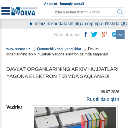
Aхborot - huquqiy
portali
6 foizlik soddalashtirilgan rejimga oʻtishda QQ
Sahifalarimiz
www.norma.uz
Qonunchilikdagi yangiliklar
Davlat
organlarining arхiv hujjatlari yagona elektron tizimda saqlanadi
DAVLAT ORGANLARINING ARХIV HUJJATLARI
YAGONA ELEKTRON TIZIMDA SAQLANADI
08.07.2026
Rus tilida oʻqish
Vazirlar