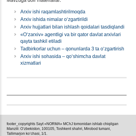
Mavzuga doir materiallar:
Arхiv ishi raqamlashtirilmoqda
Arхiv ishida nimalar oʻzgartirildi
Arхiv hujjatlari bilan ishlash qoidalari tasdiqlandi
«Oʻzarхiv» agentligi va bir qator davlat arхivlari
qayta tashkil etiladi
Tadbirkorlar uchun – qonunlarda 3 ta oʻzgartirish
Arхiv ishi sohasida – qoʻshimcha davlat
хizmatlari
footer_copyrights Sayt «NORMA» MChJ tomonidan ishlab chiqilgan
Manzili: Oʻzbekiston, 100105, Toshkent shahri, Mirobod tumani,
Tallimarjon koʻchasi, 1/1.