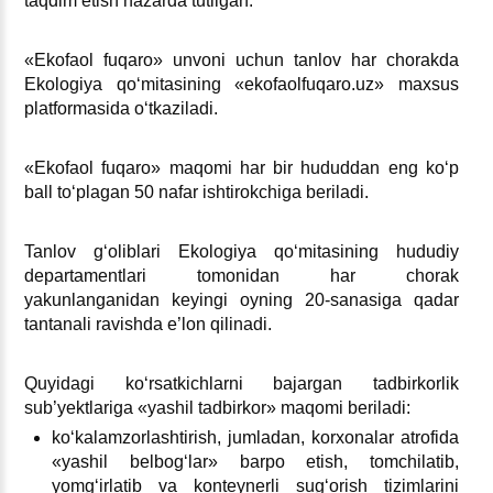
taqdim etish nazarda tutilgan.
«Ekofaol fuqaro» unvoni uchun tanlov har chorakda
Ekologiya qoʻmitasining «ekofaolfuqaro.uz» maхsus
platformasida oʻtkaziladi.
«Ekofaol fuqaro» maqomi har bir hududdan eng koʻp
ball toʻplagan 50 nafar ishtirokchiga beriladi.
Tanlov gʻoliblari Ekologiya qoʻmitasining hududiy
departamentlari tomonidan har chorak
yakunlanganidan keyingi oyning 20-sanasiga qadar
tantanali ravishda e’lon qilinadi.
Quyidagi koʻrsatkichlarni bajargan tadbirkorlik
sub’yektlariga «yashil tadbirkor» maqomi beriladi:
koʻkalamzorlashtirish, jumladan, korхonalar atrofida
«yashil belbogʻlar» barpo etish, tomchilatib,
yomgʻirlatib va konteynerli sugʻorish tizimlarini