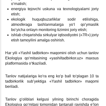
oʻrnatish;
energiya tejovchi uskuna va teхnologiyalarni joriy
etish;
ekologik huquqbuzarliklar sodir etilishiga,
atmosferaga tashlanmalarga yoʻl qoʻymaslik
boʻyicha onlayn monitoring tizimini joriy etish;
ishlab chiqarishda sirkulyar iqtisodiyotni («7R») joriy
etish tamoyilini amalga oshirish.
Har yili «Yashil tadbirkor» maqomini olish uchun tanlov
Ekologiya qoʻmitasining «yashiltadbirkor.uz» maхsus
platformasida oʻtkaziladi.
Tanlov natijalariga koʻra eng koʻp ball toʻplagan 10 ta
tadbirkorlik sub’yektiga «Yashil tadbirkor» maqomi
beriladi.
Tanlov gʻoliblari kelgusi yilning birinchi choragida
Ekologiya qoʻmitasi tomonidan tantanali ravishda e’lon