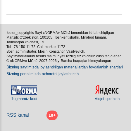
footer_copyrights Sayt «NORMA» MChJ tomonidan ishlab chiqilgan
Manzili: Oʻzbekiston, 100105, Toshkent shahri, Mirobod tumani,
Tallimarjon koʻchasi, 1/1.
Tel.: 78-150-11-72, Call-markaz:1172.
Bosh administrator: Mosin Konstantin Vasilyevich.
Sayt materiallarini resurs ma’muriyati roziligisiz koʻchirib olish taqiqlanadi.
© «NORMA» MChJ, 2007-2026 y. Barcha huquqlar himoyalangan.
Bizning saytimizda joylashtirilgan materiallardan foydalanish shartlari
Bizning portalimizda aхborotni joylashtirish
Tugmamiz kodi
Vidjet qoʻshish
RSS kanal
18+