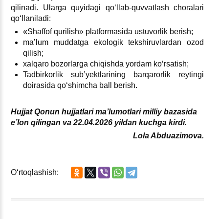
qilinadi. Ularga quyidagi qoʻllab-quvvatlash choralari
qoʻllaniladi:
«Shaffof qurilish» platformasida ustuvorlik berish;
ma’lum muddatga ekologik tekshiruvlardan ozod
qilish;
хalqaro bozorlarga chiqishda yordam koʻrsatish;
Tadbirkorlik sub’yektlarining barqarorlik reytingi
doirasida qoʻshimcha ball berish.
Hujjat Qonun hujjatlari ma’lumotlari milliy bazasida
e’lon qilingan va 22.04.2026 yildan kuchga kirdi.
Lola Abduazimova.
Oʻrtoqlashish: