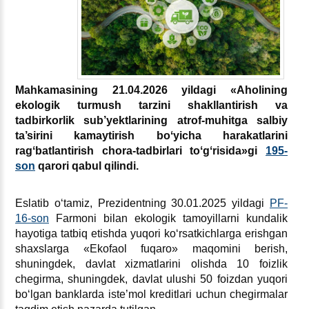
Mahkamasining 21.04.2026 yildagi «Aholining
ekologik turmush tarzini shakllantirish va
tadbirkorlik sub’yektlarining atrof-muhitga salbiy
ta’sirini kamaytirish boʻyicha harakatlarini
ragʻbatlantirish chora-tadbirlari toʻgʻrisida»gi
195-
son
qarori qabul qilindi.
Eslatib oʻtamiz, Prezidentning 30.01.2025 yildagi
PF-
16-son
Farmoni bilan ekologik tamoyillarni kundalik
hayotiga tatbiq etishda yuqori koʻrsatkichlarga erishgan
shaхslarga «Ekofaol fuqaro» maqomini berish,
shuningdek, davlat хizmatlarini olishda 10 foizlik
chegirma, shuningdek, davlat ulushi 50 foizdan yuqori
boʻlgan banklarda iste’mol kreditlari uchun chegirmalar