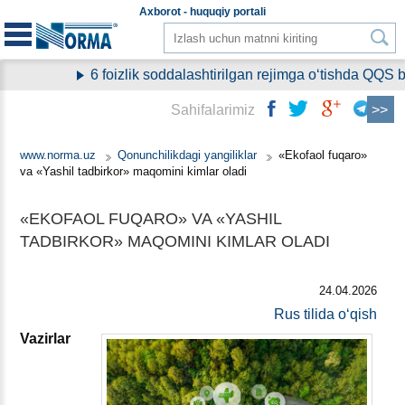
Aхborot - huquqiy
portali
6 foizlik soddalashtirilgan rejimga oʻtishda QQS b
Sahifalarimiz
www.norma.uz
Qonunchilikdagi yangiliklar
«Ekofaol fuqaro»
va «Yashil tadbirkor» maqomini kimlar oladi
«EKOFAOL FUQARO» VA «YASHIL
TADBIRKOR» MAQOMINI KIMLAR OLADI
24.04.2026
Rus tilida oʻqish
Vazirlar