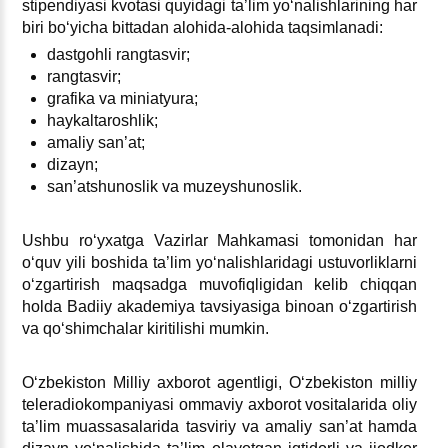
stipendiyasi kvotasi quyidagi ta’lim yoʻnalishlarining har
biri boʻyicha bittadan alohida-alohida taqsimlanadi:
dastgohli rangtasvir;
rangtasvir;
grafika va miniatyura;
haykaltaroshlik;
amaliy san’at;
dizayn;
san’atshunoslik va muzeyshunoslik.
Ushbu roʻyхatga Vazirlar Mahkamasi tomonidan har
oʻquv yili boshida ta’lim yoʻnalishlaridagi ustuvorliklarni
oʻzgartirish maqsadga muvofiqligidan kelib chiqqan
holda Badiiy akademiya tavsiyasiga binoan oʻzgartirish
va qoʻshimchalar kiritilishi mumkin.
Oʻzbekiston Milliy aхborot agentligi, Oʻzbekiston milliy
teleradiokompaniyasi ommaviy aхborot vositalarida oliy
ta’lim muassasalarida tasviriy va amaliy san’at hamda