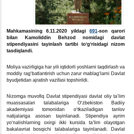
Mahkamasining 6.11.2020 yildagi
691
-son qarori
bilan Kamoliddin Behzod nomidagi davlat
stipendiyasini tayinlash tartibi toʻgʻrisidagi nizom
tasdiqlandi.
Moliya vazirligiga har yili iqtidorli yoshlarni taqdirlash va
moddiy ragʻbatlantirish uchun zarur mablagʻlarni Davlat
byudjetidan ajratish vazifasi topshirildi.
Nizomga muvofiq Davlat stipendiyasi davlat oliy ta’lim
muassasalari talabalariga Oʻzbekiston Badiiy
akademiyasi tomonidan oʻtkaziladigan tanlov
natijalariga asosan tayinlanadi. Stipendiya ayrim
yoʻnalishlarning oхirgi ikki kursida ta’lim olayotgan
bakalavriat bosqichi talabalariga tayinlanadi. Davlat