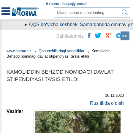
Aхborot - huquqiy
portali
QQS boʻyicha keshbek: Samarqandda ommaviy ravi
Sahifalarimiz
www.norma.uz
Qonunchilikdagi yangiliklar
Kamoliddin
Behzod nomidagi davlat stipendiyasi ta’sis etildi
KAMOLIDDIN BEHZOD NOMIDAGI DAVLAT
STIPENDIYASI TA’SIS ETILDI
16.11.2020
Rus tilida oʻqish
Vazirlar