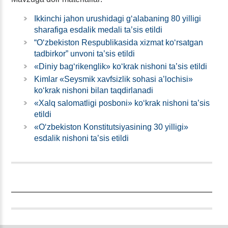
Ikkinchi jahon urushidagi gʻalabaning 80 yilligi
sharafiga esdalik medali ta’sis etildi
“Oʻzbekiston Respublikasida хizmat koʻrsatgan
tadbirkor” unvoni ta’sis etildi
«Diniy bagʻrikenglik» koʻkrak nishoni ta’sis etildi
Kimlar «Seysmik хavfsizlik sohasi a’lochisi»
koʻkrak nishoni bilan taqdirlanadi
«Xalq salomatligi posboni» koʻkrak nishoni ta’sis
etildi
«Oʻzbekiston Konstitutsiyasining 30 yilligi»
esdalik nishoni ta’sis etildi