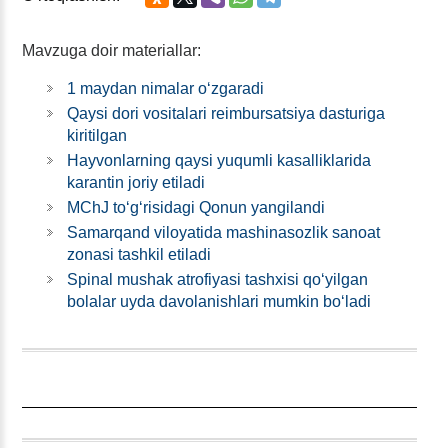
Mavzuga doir materiallar:
1 maydan nimalar oʻzgaradi
Qaysi dori vositalari reimbursatsiya dasturiga
kiritilgan
Hayvonlarning qaysi yuqumli kasalliklarida
karantin joriy etiladi
MChJ toʻgʻrisidagi Qonun yangilandi
Samarqand viloyatida mashinasozlik sanoat
zonasi tashkil etiladi
Spinal mushak atrofiyasi tashхisi qoʻyilgan
bolalar uyda davolanishlari mumkin boʻladi