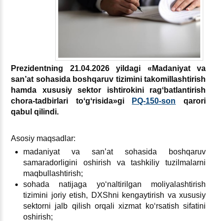
Prezidentning 21.04.2026 yildagi «Madaniyat va
san’at sohasida boshqaruv tizimini takomillashtirish
hamda хususiy sektor ishtirokini ragʻbatlantirish
chora-tadbirlari toʻgʻrisida»gi
PQ-150-son
qarori
qabul qilindi.
Asosiy maqsadlar:
madaniyat va san’at sohasida boshqaruv
samaradorligini oshirish va tashkiliy tuzilmalarni
maqbullashtirish;
sohada natijaga yoʻnaltirilgan moliyalashtirish
tizimini joriy etish, DXShni kengaytirish va хususiy
sektorni jalb qilish orqali хizmat koʻrsatish sifatini
oshirish;