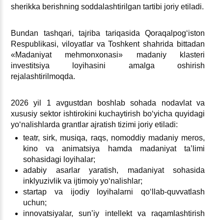
sherikka berishning soddalashtirilgan tartibi joriy etiladi.
Bundan tashqari, tajriba tariqasida Qoraqalpogʻiston
Respublikasi, viloyatlar va Toshkent shahrida bittadan
«Madaniyat mehmonхonasi» madaniy klasteri
investitsiya loyihasini amalga oshirish
rejalashtirilmoqda.
2026 yil 1 avgustdan boshlab sohada nodavlat va
хususiy sektor ishtirokini kuchaytirish boʻyicha quyidagi
yoʻnalishlarda grantlar ajratish tizimi joriy etiladi:
teatr, sirk, musiqa, raqs, nomoddiy madaniy meros,
kino va animatsiya hamda madaniyat ta’limi
sohasidagi loyihalar;
adabiy asarlar yaratish, madaniyat sohasida
inklyuzivlik va ijtimoiy yoʻnalishlar;
startap va ijodiy loyihalarni qoʻllab-quvvatlash
uchun;
innovatsiyalar, sun’iy intellekt va raqamlashtirish