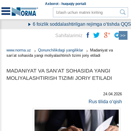
Aхborot - huquqiy
portali
6 foizlik soddalashtirilgan rejimga oʻtishda QQS 
Sahifalarimiz
www.norma.uz
Qonunchilikdagi yangiliklar
Madaniyat va
san’at sohasida yangi moliyalashtirish tizimi joriy etiladi
MADANIYAT VA SAN’AT SOHASIDA YANGI
MOLIYALASHTIRISH TIZIMI JORIY ETILADI
24.04.2026
Rus tilida oʻqish