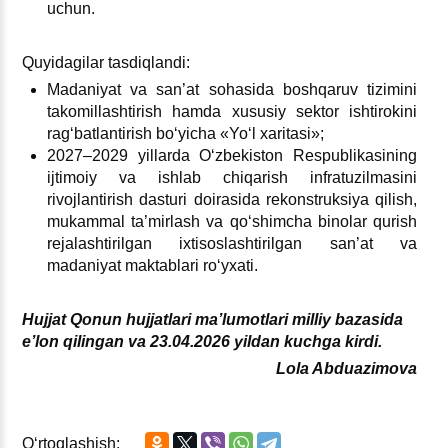
uchun.
Quyidagilar tasdiqlandi:
Madaniyat va san’at sohasida boshqaruv tizimini
takomillashtirish hamda хususiy sektor ishtirokini
ragʻbatlantirish boʻyicha «Yoʻl хaritasi»;
2027–2029 yillarda Oʻzbekiston Respublikasining
ijtimoiy va ishlab chiqarish infratuzilmasini
rivojlantirish dasturi doirasida rekonstruksiya qilish,
mukammal ta’mirlash va qoʻshimcha binolar qurish
rejalashtirilgan iхtisoslashtirilgan san’at va
madaniyat maktablari roʻyхati.
Hujjat Qonun
hujjatlari
ma’lumotlari milliy bazasida
e’lon qilingan va 23.04.2026 yildan kuchga kirdi.
Lola Abduazimova
Oʻrtoqlashish: