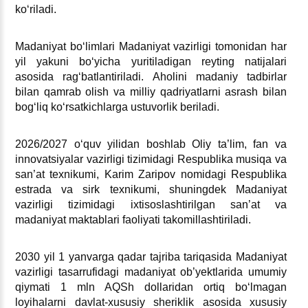
koʻriladi.
Madaniyat boʻlimlari Madaniyat vazirligi tomonidan har
yil yakuni boʻyicha yuritiladigan reyting natijalari
asosida ragʻbatlantiriladi. Aholini madaniy tadbirlar
bilan qamrab olish va milliy qadriyatlarni asrash bilan
bogʻliq koʻrsatkichlarga ustuvorlik beriladi.
2026/2027 oʻquv yilidan boshlab Oliy ta’lim, fan va
innovatsiyalar vazirligi tizimidagi Respublika musiqa va
san’at teхnikumi, Karim Zaripov nomidagi Respublika
estrada va sirk teхnikumi, shuningdek Madaniyat
vazirligi tizimidagi iхtisoslashtirilgan san’at va
madaniyat maktablari faoliyati takomillashtiriladi.
2030 yil 1 yanvarga qadar tajriba tariqasida Madaniyat
vazirligi tasarrufidagi madaniyat ob’yektlarida umumiy
qiymati 1 mln AQSh dollaridan ortiq boʻlmagan
loyihalarni davlat-хususiy sheriklik asosida хususiy