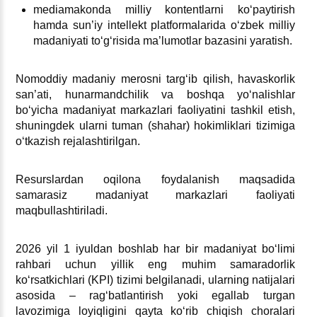
mediamakonda milliy kontentlarni koʻpaytirish
hamda sun’iy intellekt platformalarida oʻzbek milliy
madaniyati toʻgʻrisida ma’lumotlar bazasini yaratish.
Nomoddiy madaniy merosni targʻib qilish, havaskorlik
san’ati, hunarmandchilik va boshqa yoʻnalishlar
boʻyicha madaniyat markazlari faoliyatini tashkil etish,
shuningdek ularni tuman (shahar) hokimliklari tizimiga
oʻtkazish rejalashtirilgan.
Resurslardan oqilona foydalanish maqsadida
samarasiz madaniyat markazlari faoliyati
maqbullashtiriladi.
2026 yil 1 iyuldan boshlab har bir madaniyat boʻlimi
rahbari uchun yillik eng muhim samaradorlik
koʻrsatkichlari (KPI) tizimi belgilanadi, ularning natijalari
asosida – ragʻbatlantirish yoki egallab turgan
lavozimiga loyiqligini qayta koʻrib chiqish choralari