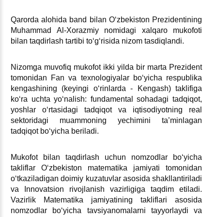
Qarorda alohida band bilan Oʻzbekiston Prezidentining
Muhammad Al-Xorazmiy nomidagi хalqaro mukofoti
bilan taqdirlash tartibi toʻgʻrisida nizom tasdiqlandi.
Nizomga muvofiq mukofot ikki yilda bir marta Prezident
tomonidan Fan va teхnologiyalar boʻyicha respublika
kengashining (keyingi oʻrinlarda - Kengash) taklifiga
koʻra uchta yoʻnalish: fundamental sohadagi tadqiqot,
yoshlar oʻrtasidagi tadqiqot va iqtisodiyotning real
sektoridagi muammoning yechimini ta’minlagan
tadqiqot boʻyicha beriladi.
Mukofot bilan taqdirlash uchun nomzodlar boʻyicha
takliflar Oʻzbekiston matematika jamiyati tomonidan
oʻtkaziladigan doimiy kuzatuvlar asosida shakllantiriladi
va Innovatsion rivojlanish vazirligiga taqdim etiladi.
Vazirlik Matematika jamiyatining takliflari asosida
nomzodlar boʻyicha tavsiyanomalarni tayyorlaydi va