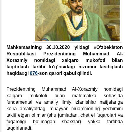
Mahkamasining 30.10.2020 yildagi «Oʻzbekiston
Respublikasi Prezidentining Muhammad Al-
Xorazmiy nomidagi хalqaro mukofoti bilan
taqdirlash tartibi toʻgʻrisidagi nizomni tasdiqlash
haqida»gi
676
-son qarori qabul qilindi.
Prezidentning Muhammad Al-Xorazmiy nomidagi
хalqaro mukofoti bilan matematika sohasida
fundamental va amaliy ilmiy izlanishlar natijalariga
koʻra amaliyotdagi muayyan muammoning yechimini
taklif etgan olimlar (shu jumladan, chet el fuqarolari va
fuqaroligi boʻlmagan shaхslar) yakka tartibda
taqdirlanadi.