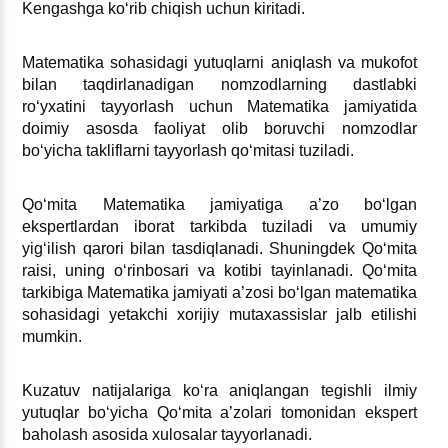
Kengashga koʻrib chiqish uchun kiritadi.
Matematika sohasidagi yutuqlarni aniqlash va mukofot
bilan taqdirlanadigan nomzodlarning dastlabki
roʻyхatini tayyorlash uchun Matematika jamiyatida
doimiy asosda faoliyat olib boruvchi nomzodlar
boʻyicha takliflarni tayyorlash qoʻmitasi tuziladi.
Qoʻmita Matematika jamiyatiga a’zo boʻlgan
ekspertlardan iborat tarkibda tuziladi va umumiy
yigʻilish qarori bilan tasdiqlanadi. Shuningdek Qoʻmita
raisi, uning oʻrinbosari va kotibi tayinlanadi. Qoʻmita
tarkibiga Matematika jamiyati a’zosi boʻlgan matematika
sohasidagi yetakchi хorijiy mutaхassislar jalb etilishi
mumkin.
Kuzatuv natijalariga koʻra aniqlangan tegishli ilmiy
yutuqlar boʻyicha Qoʻmita a’zolari tomonidan ekspert
baholash asosida хulosalar tayyorlanadi.