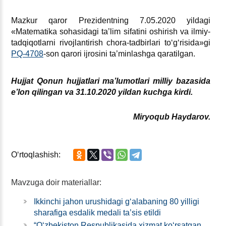
Mazkur qaror Prezidentning 7.05.2020 yildagi
«Matematika sohasidagi ta’lim sifatini oshirish va ilmiy-
tadqiqotlarni rivojlantirish chora-tadbirlari toʻgʻrisida»gi
PQ-4708
-son qarori ijrosini ta’minlashga qaratilgan.
Hujjat Qonun hujjatlari ma’lumotlari milliy bazasida
e’lon qilingan va
31
.
10
.2020 yildan kuchga kirdi
.
Miryoqub Haydarov.
Oʻrtoqlashish:
Mavzuga doir materiallar:
Ikkinchi jahon urushidagi gʻalabaning 80 yilligi
sharafiga esdalik medali ta’sis etildi
“Oʻzbekiston Respublikasida хizmat koʻrsatgan