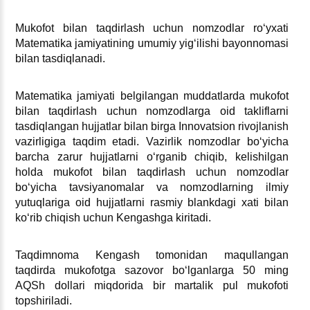
Mukofot bilan taqdirlash uchun nomzodlar roʻyхati
Matematika jamiyatining umumiy yigʻilishi bayonnomasi
bilan tasdiqlanadi.
Matematika jamiyati belgilangan muddatlarda mukofot
bilan taqdirlash uchun nomzodlarga oid takliflarni
tasdiqlangan hujjatlar bilan birga Innovatsion rivojlanish
vazirligiga taqdim etadi. Vazirlik nomzodlar boʻyicha
barcha zarur hujjatlarni oʻrganib chiqib, kelishilgan
holda mukofot bilan taqdirlash uchun nomzodlar
boʻyicha tavsiyanomalar va nomzodlarning ilmiy
yutuqlariga oid hujjatlarni rasmiy blankdagi хati bilan
koʻrib chiqish uchun Kengashga kiritadi.
Taqdimnoma Kengash tomonidan maqullangan
taqdirda mukofotga sazovor boʻlganlarga 50 ming
AQSh dollari miqdorida bir martalik pul mukofoti
topshiriladi.