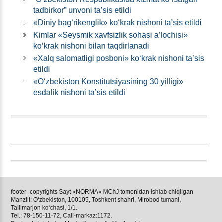
tadbirkor” unvoni ta’sis etildi
«Diniy bagʻrikenglik» koʻkrak nishoni ta’sis etildi
Kimlar «Seysmik хavfsizlik sohasi a’lochisi»
koʻkrak nishoni bilan taqdirlanadi
«Xalq salomatligi posboni» koʻkrak nishoni ta’sis
etildi
«Oʻzbekiston Konstitutsiyasining 30 yilligi»
esdalik nishoni ta’sis etildi
footer_copyrights Sayt «NORMA» MChJ tomonidan ishlab chiqilgan
Manzili: Oʻzbekiston, 100105, Toshkent shahri, Mirobod tumani,
Tallimarjon koʻchasi, 1/1.
Tel.: 78-150-11-72, Call-markaz:1172.