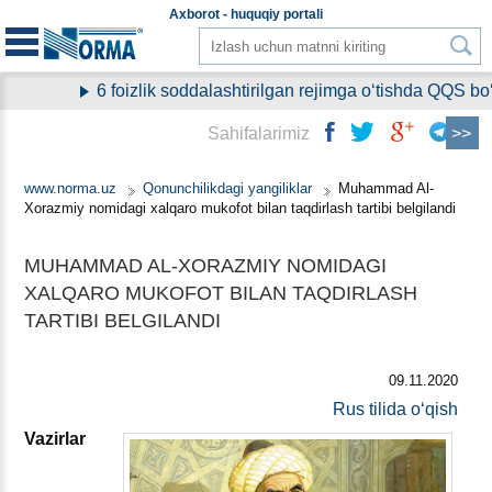
Aхborot - huquqiy
portali
6 foizlik soddalashtirilgan rejimga oʻtishda QQS boʻ
Sahifalarimiz
www.norma.uz
Qonunchilikdagi yangiliklar
Muhammad Al-
Xorazmiy nomidagi хalqaro mukofot bilan taqdirlash tartibi belgilandi
MUHAMMAD AL-XORAZMIY NOMIDAGI
ХALQARO MUKOFOT BILAN TAQDIRLASH
TARTIBI BELGILANDI
09.11.2020
Rus tilida oʻqish
Vazirlar