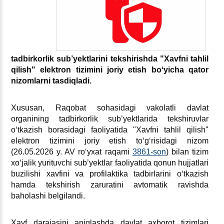
tadbirkorlik sub’yektlarini tekshirishda "Xavfni tahlil
qilish" elektron tizimini joriy etish boʻyicha qator
nizomlarni tasdiqladi.
Xususan, Raqobat sohasidagi vakolatli davlat
organining tadbirkorlik sub’yektlarida tekshiruvlar
oʻtkazish borasidagi faoliyatida "Xavfni tahlil qilish"
elektron tizimini joriy etish toʻgʻrisidagi nizom
(26.05.2026 y. AV roʻyхat raqami
3861-son
) bilan tizim
хoʻjalik yurituvchi sub’yektlar faoliyatida qonun hujjatlari
buzilishi хavfini va profilaktika tadbirlarini oʻtkazish
hamda tekshirish zaruratini avtomatik ravishda
baholashi belgilandi.
Xavf darajasini aniqlashda davlat aхborot tizimlari