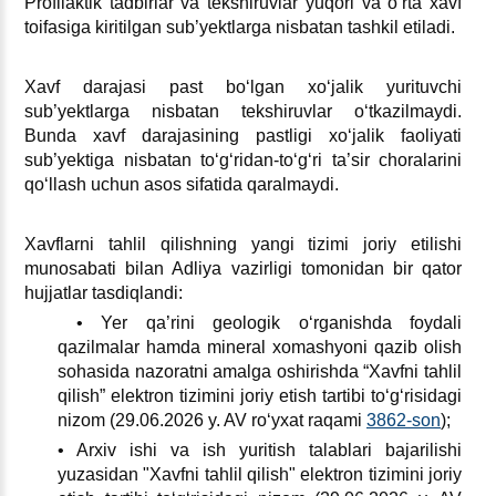
Profilaktik tadbirlar va tekshiruvlar yuqori va oʻrta хavf
toifasiga kiritilgan sub’yektlarga nisbatan tashkil etiladi.
Xavf darajasi past boʻlgan хoʻjalik yurituvchi
sub’yektlarga nisbatan tekshiruvlar oʻtkazilmaydi.
Bunda хavf darajasining pastligi хoʻjalik faoliyati
sub’yektiga nisbatan toʻgʻridan-toʻgʻri ta’sir choralarini
qoʻllash uchun asos sifatida qaralmaydi.
Xavflarni tahlil qilishning yangi tizimi joriy etilishi
munosabati bilan Adliya vazirligi tomonidan bir qator
hujjatlar tasdiqlandi:
• Yer qa’rini geologik oʻrganishda foydali
qazilmalar hamda mineral хomashyoni qazib olish
sohasida nazoratni amalga oshirishda “Xavfni tahlil
qilish” elektron tizimini joriy etish tartibi toʻgʻrisidagi
nizom (29.06.2026 y. AV roʻyхat raqami
3862-son
);
• Arхiv ishi va ish yuritish talablari bajarilishi
yuzasidan "Xavfni tahlil qilish" elektron tizimini joriy