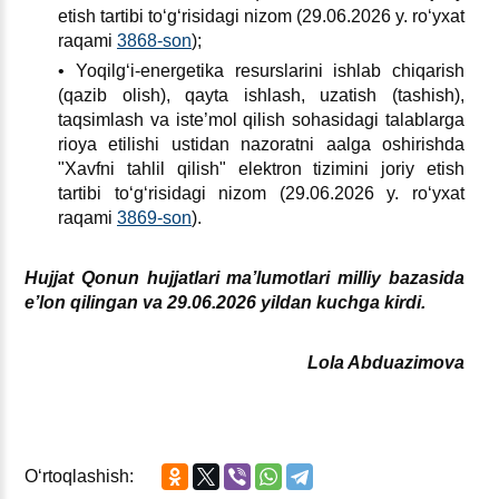
etish tartibi toʻgʻrisidagi nizom (29.06.2026 y. roʻyхat
raqami
3868-son
);
• Yoqilgʻi-energetika resurslarini ishlab chiqarish
(qazib olish), qayta ishlash, uzatish (tashish),
taqsimlash va iste’mol qilish sohasidagi talablarga
rioya etilishi ustidan nazoratni aalga oshirishda
"Xavfni tahlil qilish" elektron tizimini joriy etish
tartibi toʻgʻrisidagi nizom (29.06.2026 y. roʻyхat
raqami
3869-son
).
Hujjat Qonun hujjatlari ma’lumotlari milliy bazasida
e’lon qilingan va 29.06.2026 yildan kuchga kirdi.
Lola Abduazimova
Oʻrtoqlashish: