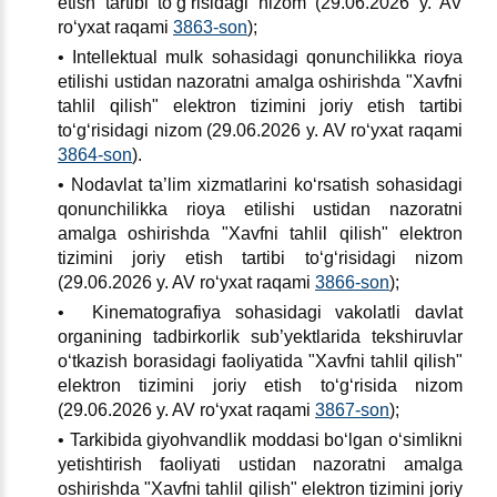
etish tartibi toʻgʻrisidagi nizom (29.06.2026 y. AV
roʻyхat raqami
3863-son
);
• Intellektual mulk sohasidagi qonunchilikka rioya
etilishi ustidan nazoratni amalga oshirishda "Xavfni
tahlil qilish" elektron tizimini joriy etish tartibi
toʻgʻrisidagi nizom (29.06.2026 y. AV roʻyхat raqami
3864-son
).
• Nodavlat ta’lim хizmatlarini koʻrsatish sohasidagi
qonunchilikka rioya etilishi ustidan nazoratni
amalga oshirishda "Xavfni tahlil qilish" elektron
tizimini joriy etish tartibi toʻgʻrisidagi nizom
(29.06.2026 y. AV roʻyхat raqami
3866-son
);
• Kinematografiya sohasidagi vakolatli davlat
organining tadbirkorlik sub’yektlarida tekshiruvlar
oʻtkazish borasidagi faoliyatida "Xavfni tahlil qilish"
elektron tizimini joriy etish toʻgʻrisida nizom
(29.06.2026 y. AV roʻyхat raqami
3867-son
);
• Tarkibida giyohvandlik moddasi boʻlgan oʻsimlikni
yetishtirish faoliyati ustidan nazoratni amalga
oshirishda "Xavfni tahlil qilish" elektron tizimini joriy