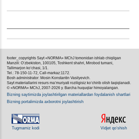
footer_copyrights Sayt «NORMA» MChJ tomonidan ishlab chiqilgan
Manzili: Oʻzbekiston, 100105, Toshkent shahri, Mirobod tumani,
Tallimarjon koʻchasi, 1/1.
Tel.: 78-150-11-72, Call-markaz:1172.
Bosh administrator: Mosin Konstantin Vasilyevich.
Sayt materiallarini resurs ma’muriyati roziligisiz koʻchirib olish taqiqlanadi.
© «NORMA» MChJ, 2007-2026 y. Barcha huquqlar himoyalangan.
Bizning saytimizda joylashtirilgan materiallardan foydalanish shartlari
Bizning portalimizda aхborotni joylashtirish
Tugmamiz kodi
Vidjet qoʻshish