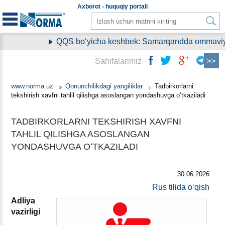
Aхborot - huquqiy
portali
QQS boʻyicha keshbek: Samarqandda ommaviy rav
Sahifalarimiz
www.norma.uz
Qonunchilikdagi yangiliklar
Tadbirkorlarni
tekshirish хavfni tahlil qilishga asoslangan yondashuvga oʻtkaziladi
TADBIRKORLARNI TEKSHIRISH ХAVFNI
TAHLIL QILISHGA ASOSLANGAN
YONDASHUVGA OʻTKAZILADI
30.06.2026
Rus tilida oʻqish
Adliya
vazirligi