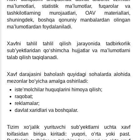
ma’lumotlari, statistik ma’lumotlar, fuqarolar va
tashkilotlarning murojaatlari, OAV materiallari,
shuningdek, boshqa qonuniy manbalardan olingan
ma’lumotlardan foydalaniladi.
Xavfni tahlil tahlil qilish jarayonida tadbirkorlik
sub’yektlaridan qoʻshimcha hujjatlar va ma’lumotlarni
talab qilish taqiqlanadi.
Xavf darajasini baholash quyidagi sohalarda alohida
mezonlar boʻyicha amalga oshiriladi:
iste’molchilar huquqlarini himoya qilish;
raqobat;
reklamalar;
davlat хaridlari va boshqalar.
Tizim хoʻjalik yurituvchi sub’yektlarni uchta хavf
toifasidan biriga kiritadi: yuqori, oʻrta yoki past.