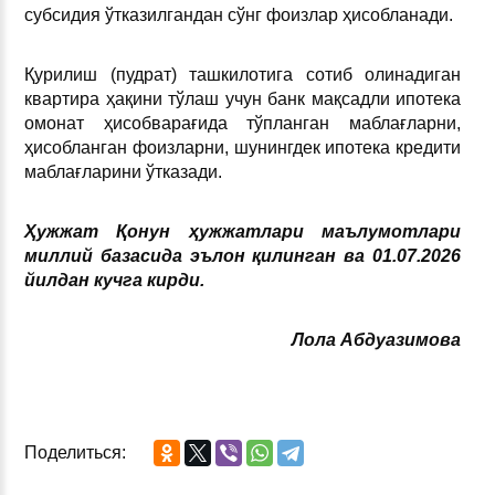
субсидия ўтказилгандан сўнг фоизлар ҳисобланади.
Қурилиш (пудрат) ташкилотига сотиб олинадиган
квартира ҳақини тўлаш учун банк мақсадли ипотека
омонат ҳисобварағида тўпланган маблағларни,
ҳисобланган фоизларни, шунингдек ипотека кредити
маблағларини ўтказади.
Ҳужжат Қонун ҳужжатлари маълумотлари
миллий базасида эълон қилинган ва 01.07.2026
йилдан кучга кирди.
Лола Абдуазимова
Поделиться: