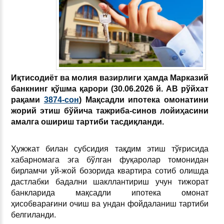
Иқтисодиёт ва молия вазирлиги ҳамда Марказий
банкнинг қўшма қарори (30.06.2026 й. АВ рўйхат
рақами
3874-сон
) Мақсадли ипотека омонатини
жорий этиш бўйича тажриба-синов лойиҳасини
амалга ошириш тартиби тасдиқланди.
Ҳужжат билан субсидия тақдим этиш тўғрисида
хабарномага эга бўлган фуқаролар томонидан
бирламчи уй-жой бозорида квартира сотиб олишда
дастлабки бадални шакллантириш учун тижорат
банкларида мақсадли ипотека омонат
ҳисобварағини очиш ва ундан фойдаланиш тартиби
белгиланди.