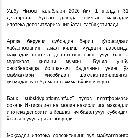
Ушбу Низом талаблари 2026 йил 1 июлдан 31
декабргача бўлган даврда очилган мақсадли
ипотека депозитларига нисбатан татбиқ этилади.
Ариза берувчи субсидия бериш тўғрисидаги
хабарноманинг амал қилиш муддати давомида
мақсадли ипотека депозитини очиш учун банкка
мурожаат қилиши мумкин. Бунда ушбу
ҳисобварақда бошланғич бадалнинг унинг ўз
маблағлари ҳисобидан шакллантириладиган
қисмидан кам бўлмаган сумма бўлиши керак.
Банк "subsidyplatform.mf.uz" тўлов платформаси
орқали Иқтисодиёт ва молия вазирлигига мақсадли
ипотека депозитига бошланғич бадал учун субсидия
ўтказиш учун ариза юборади.
Мақсадли ипотека депозитининг пул маблағларига