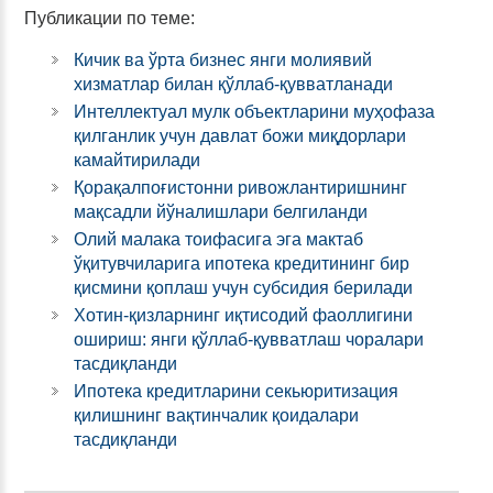
Публикации по теме:
Кичик ва ўрта бизнес янги молиявий
хизматлар билан қўллаб-қувватланади
Интеллектуал мулк объектларини муҳофаза
қилганлик учун давлат божи миқдорлари
камайтирилади
Қорақалпоғистонни ривожлантиришнинг
мақсадли йўналишлари белгиланди
Олий малака тоифасига эга мактаб
ўқитувчиларига ипотека кредитининг бир
қисмини қоплаш учун субсидия берилади
Хотин-қизларнинг иқтисодий фаоллигини
ошириш: янги қўллаб-қувватлаш чоралари
тасдиқланди
Ипотека кредитларини секьюритизация
қилишнинг вақтинчалик қоидалари
тасдиқланди