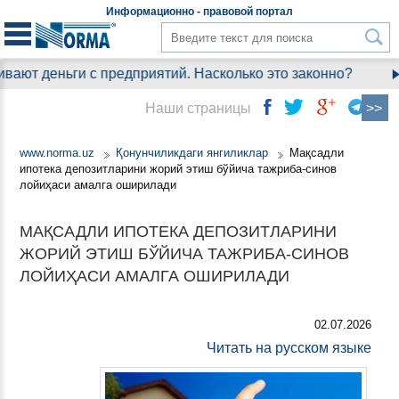
Информационно - правовой
портал
ают деньги с предприятий. Насколько это законно?
Наши страницы
www.norma.uz
Қонунчиликдаги янгиликлар
Мақсадли
ипотека депозитларини жорий этиш бўйича тажриба-синов
лойиҳаси амалга оширилади
МАҚСАДЛИ ИПОТЕКА ДЕПОЗИТЛАРИНИ
ЖОРИЙ ЭТИШ БЎЙИЧА ТАЖРИБА-СИНОВ
ЛОЙИҲАСИ АМАЛГА ОШИРИЛАДИ
02.07.2026
Читать на русском языке