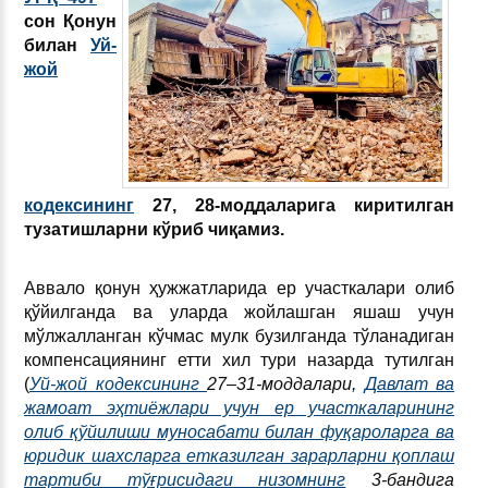
сон Қонун
билан
Уй-
жой
кодексининг
27, 28-моддаларига киритилган
тузатишларни кўриб чиқамиз.
Аввало қонун ҳужжатларида ер участкалари олиб
қўйилганда ва уларда жойлашган яшаш учун
мўлжалланган кўчмас мулк бузилганда тўланадиган
компенсациянинг етти хил тури назарда тутилган
(
Уй-жой кодексининг
27–31-моддалари,
Давлат ва
жамоат эҳтиёжлари учун ер участкаларининг
олиб қўйилиши муносабати билан фуқароларга ва
юридик шахсларга етказилган зарарларни қоплаш
тартиби тўғрисидаги низомнинг
3-бандига