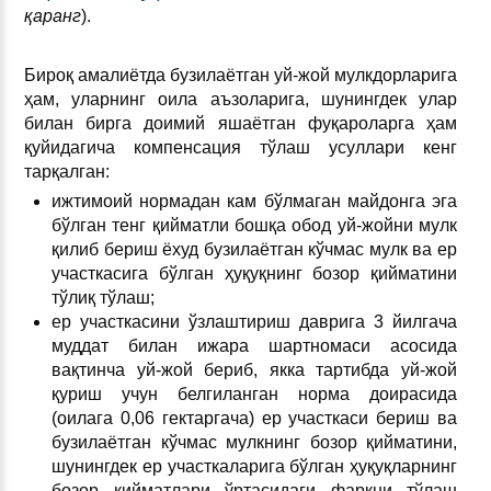
қаранг
).
Бироқ амалиётда бузилаётган уй-жой мулкдорларига
ҳам, уларнинг оила аъзоларига, шунингдек улар
билан бирга доимий яшаётган фуқароларга ҳам
қуйидагича компенсация тўлаш усуллари кенг
тарқалган:
ижтимоий нормадан кам бўлмаган майдонга эга
бўлган тенг қийматли бошқа обод уй-жойни мулк
қилиб бериш ёхуд бузилаётган кўчмас мулк ва ер
участкасига бўлган ҳуқуқнинг бозор қийматини
тўлиқ тўлаш;
ер участкасини ўзлаштириш даврига 3 йилгача
муддат билан ижара шартномаси асосида
вақтинча уй-жой бериб, якка тартибда уй-жой
қуриш учун белгиланган норма доирасида
(оилага 0,06 гектаргача) ер участкаси бериш ва
бузилаётган кўчмас мулкнинг бозор қийматини,
шунингдек ер участкаларига бўлган ҳуқуқларнинг
бозор қийматлари ўртасидаги фарқни тўлаш