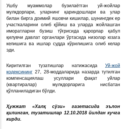
Ушбу муаммолар бузилаётган уй-жойлар
мулкдорлари, уларнинг қариндошлари ва улар
билан бирга доимий яшовчи кишилар, шунингдек ер
участкаларини олиб қўйиш ва уларда жойлашган
иморатларни бузиш тўғрисида қарорлар қабул
қилувчи давлат органлари ўртасида низолар юзага
келишига ва ишлар судда кўрилишига олиб келар
эди.
Киритилган тузатишлар натижасида
Уй-жой
кодексининг
27, 28-моддаларида назарда тутилган
компенсациялаш усуллари фақат уйлар
(квартиралар) мулкдорларига нисбатан
қўлланиладиган бўлди.
Ҳужжат «Халқ сўзи» газетасида эълон
қилинган, тузатишлар 12.10.2018 йилдан кучга
кирди.