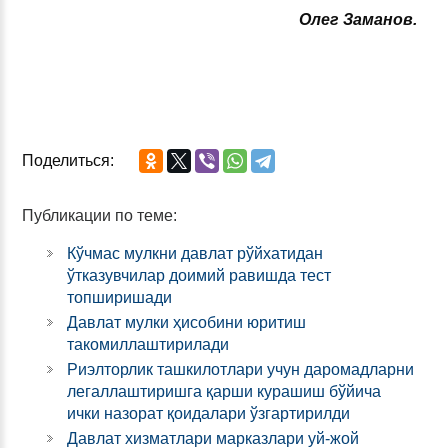
Олег Заманов.
Поделиться:
Публикации по теме:
Кўчмас мулкни давлат рўйхатидан
ўтказувчилар доимий равишда тест
топширишади
Давлат мулки ҳисобини юритиш
такомиллаштирилади
Риэлторлик ташкилотлари учун даромадларни
легаллаштиришга қарши курашиш бўйича
ички назорат қоидалари ўзгартирилди
Давлат хизматлари марказлари уй-жой