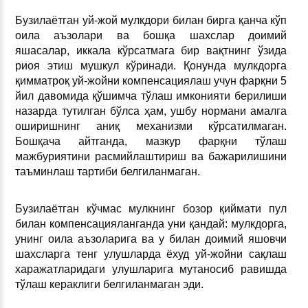
Бузилаётган уй-жой мулкдори билан бирга қанча кўп
оила аъзолари ва бошқа шахслар доимий
яшасалар, иккала кўрсатмага бир вақтнинг ўзида
риоя этиш мушкул кўринади. Қонунда мулкдорга
қимматроқ уй-жойни компенсациялаш учун фарқни 5
йил давомида қўшимча тўлаш имконияти берилиши
назарда тутилган бўлса ҳам, ушбу нормани амалга
оширишнинг аниқ механизми кўрсатилмаган.
Бошқача айтганда, мазкур фарқни тўлаш
мажбуриятини расмийлаштириш ва бажарилишини
таъминлаш тартиби белгиланмаган.
Бузилаётган кўчмас мулкнинг бозор қиймати пул
билан компенсацияланганда уни қандай: мулкдорга,
унинг оила аъзоларига ва у билан доимий яшовчи
шахсларга тенг улушларда ёхуд уй-жойни сақлаш
харажатларидаги улушларига мутаносиб равишда
тўлаш кераклиги белгиланмаган эди.