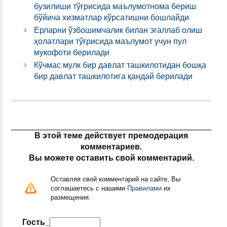
бузилиши тўғрисида маълумотнома бериш
бўйича хизматлар кўрсатишни бошлайди
Ерларни ўзбошимчалик билан эгаллаб олиш
ҳолатлари тўғрисида маълумот учун пул
мукофоти берилади
Кўчмас мулк бир давлат ташкилотидан бошқа
бир давлат ташкилотига қандай берилади
В этой теме действует премодерация
комментариев.
Вы можете оставить свой комментарий.
Оставляя свой комментарий на сайте, Вы
соглашаетесь с нашими
Правилами
их
размещения.
Гость_