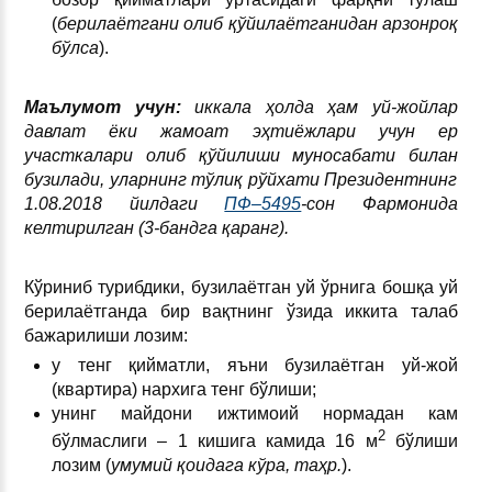
(
берилаётгани олиб қўйилаётганидан арзонроқ
бўлса
).
Маълумот учун:
иккала ҳолда ҳам уй-жойлар
давлат ёки жамоат эҳтиёжлари учун ер
участкалари олиб қўйилиши муносабати билан
бузилади, уларнинг тўлиқ рўйхати Президентнинг
1.08.2018 йилдаги
ПФ–5495
-сон Фармонида
келтирилган (3-бандга қаранг).
Кўриниб турибдики, бузилаётган уй ўрнига бошқа уй
берилаётганда бир вақтнинг ўзида иккита талаб
бажарилиши лозим:
у тенг қийматли, яъни бузилаётган уй-жой
(квартира) нархига тенг бўлиши;
унинг майдони ижтимоий нормадан кам
2
бўлмаслиги – 1 кишига камида 16 м
бўлиши
лозим (
умумий қоидага кўра, таҳр.
).