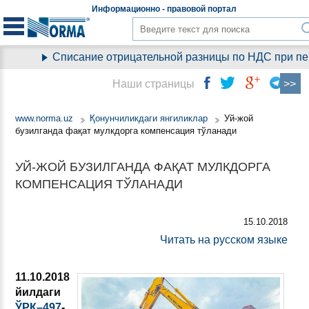
Информационно - правовой
портал
Списание отрицательной разницы по НДС при перех
Наши страницы
www.norma.uz
Қонунчиликдаги янгиликлар
Уй-жой
бузилганда фақат мулкдорга компенсация тўланади
УЙ-ЖОЙ БУЗИЛГАНДА ФАҚАТ МУЛКДОРГА
КОМПЕНСАЦИЯ ТЎЛАНАДИ
15.10.2018
Читать на русском языке
11.10.2018
йилдаги
ЎРҚ–497
-