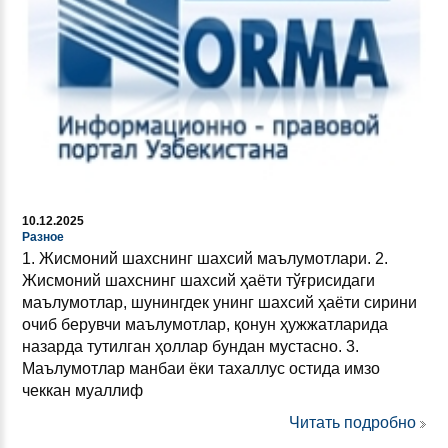
10.12.2025
Разное
1. Жисмоний шахснинг шахсий маълумотлари. 2.
Жисмоний шахснинг шахсий ҳаёти тўғрисидаги
маълумотлар, шунингдек унинг шахсий ҳаёти сирини
очиб берувчи маълумотлар, қонун ҳужжатларида
назарда тутилган ҳоллар бундан мустасно. 3.
Маълумотлар манбаи ёки тахаллус остида имзо
чеккан муаллиф
Читать подробно