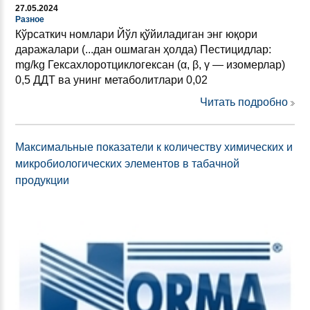
27.05.2024
Разное
Кўрсаткич номлари Йўл қўйиладиган энг юқори
даражалари (...дан ошмаган ҳолда) Пестицидлар:
mg/kg Гексахлоротциклогексан (α, β, γ — изомерлар)
0,5 ДДТ ва унинг метаболитлари 0,02
Читать подробно
Максимальные показатели к количеству химических и
микробиологических элементов в табачной
продукции