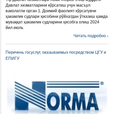
Давлат хизматларини кўрсатиш учун масъул
ваколатли орган 1. Доимий фаолият кўрсатувчи
ҳакамлик судлари ҳисобини рўйхатдан ўтказиш ҳамда
муваққат ҳакамлик судларини ҳисобга олиш 2024
йил июль
Читать подробно
Перечень госуслуг, оказываемых посредством ЦГУ и
ЕПИГУ