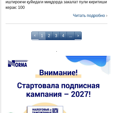
иштирокчи қуйидаги миқдорда закалат пули киритиши
керак: 100
Читать подробно
1
2
3
4
...
.