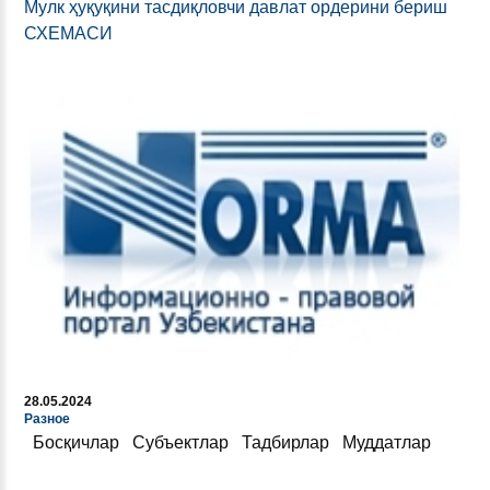
Мулк ҳуқуқини тасдиқловчи давлат ордерини бериш
СХEМАСИ
28.05.2024
Разное
Босқичлар Субъектлар Тадбирлар Муддатлар