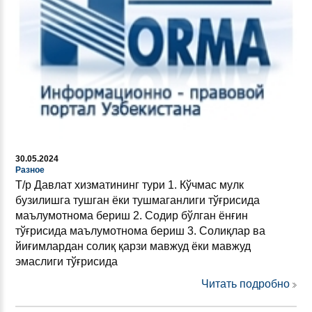
30.05.2024
Разное
Т/р Давлат хизматининг тури 1. Кўчмас мулк
бузилишга тушган ёки тушмаганлиги тўғрисида
маълумотнома бериш 2. Содир бўлган ёнғин
тўғрисида маълумотнома бериш 3. Солиқлар ва
йиғимлардан солиқ қарзи мавжуд ёки мавжуд
эмаслиги тўғрисида
Читать подробно