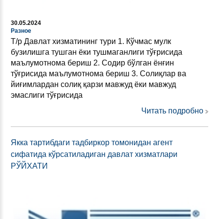
30.05.2024
Разное
Т/р Давлат хизматининг тури 1. Кўчмас мулк
бузилишга тушган ёки тушмаганлиги тўғрисида
маълумотнома бериш 2. Содир бўлган ёнғин
тўғрисида маълумотнома бериш 3. Солиқлар ва
йиғимлардан солиқ қарзи мавжуд ёки мавжуд
эмаслиги тўғрисида
Читать подробно
Якка тартибдаги тадбиркор томонидан агент
сифатида кўрсатиладиган давлат хизматлари
РЎЙХАТИ