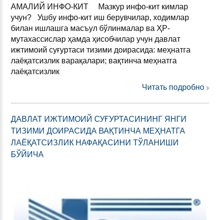
АМАЛИЙ ИНФО-КИТ Мазкур инфо-кит кимлар
учун? Ушбу инфо-кит иш берувчилар, ходимлар
билан ишлашга масъул бўлинмалар ва ҲР-
мутахассислар ҳамда ҳисобчилар учун давлат
ижтимоий суғуртаси тизими доирасида: меҳнатга
лаёқатсизлик варақалари; вақтинча меҳнатга
лаёқатсизлик
Читать подробно
ДАВЛАТ ИЖТИМОИЙ СУҒУРТАСИНИНГ ЯНГИ
ТИЗИМИ ДОИРАСИДА ВАҚТИНЧА МEҲНАТГА
ЛАЁҚАТСИЗЛИК НАФАҚАСИНИ ТЎЛАНИШИ
БЎЙИЧА