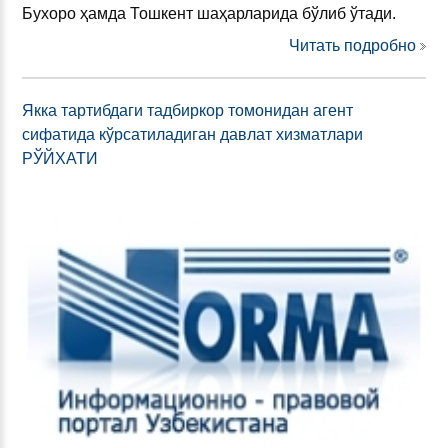
Бухоро ҳамда Тошкент шаҳарларида бўлиб ўтади.
Читать подробно
Якка тартибдаги тадбиркор томонидан агент
сифатида кўрсатиладиган давлат хизматлари
РЎЙХАТИ