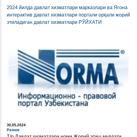
2024 йилда давлат хизматлари марказлари ва Ягона
интерактив давлат хизматлари портали орқали жорий
этиладиган давлат хизматлари РЎЙХАТИ
30.05.2024
Разное
Т/р Давлат хизматлари номи Жорий этиш муддати