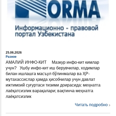
25.06.2026
Разное
АМАЛИЙ ИНФО-КИТ Мазкур инфо-кит кимлар
учун? Ушбу инфо-кит иш берувчилар, ходимлар
билан ишлашга масъул бўлинмалар ва ҲР-
мутахассислар ҳамда ҳисобчилар учун давлат
ижтимоий суғуртаси тизими доирасида: меҳнатга
лаёқатсизлик варақалари; вақтинча меҳнатга
лаёқатсизлик
Читать подробно