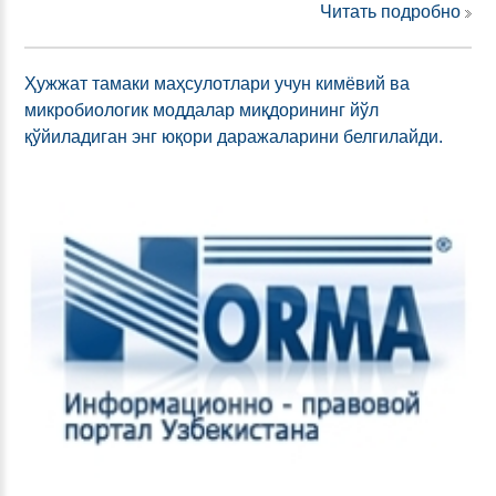
Читать подробно
Ҳужжат тамаки маҳсулотлари учун кимёвий ва
микробиологик моддалар миқдорининг йўл
қўйиладиган энг юқори даражаларини белгилайди.