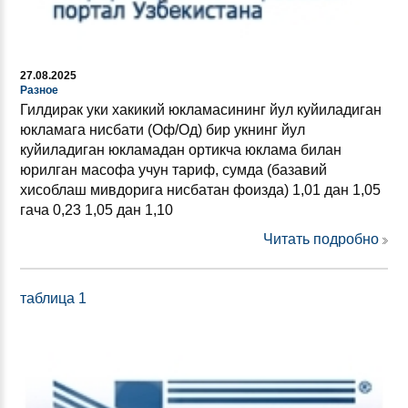
27.08.2025
Разное
Гилдирак уки хакикий юкламасининг йул куйиладиган
юкламага нисбати (Оф/Од) бир укнинг йул
куйиладиган юкламадан ортикча юклама билан
юрилган масофа учун тариф, сумда (базавий
хисоблаш мивдорига нисбатан фоизда) 1,01 дан 1,05
гача 0,23 1,05 дан 1,10
Читать подробно
таблица 1