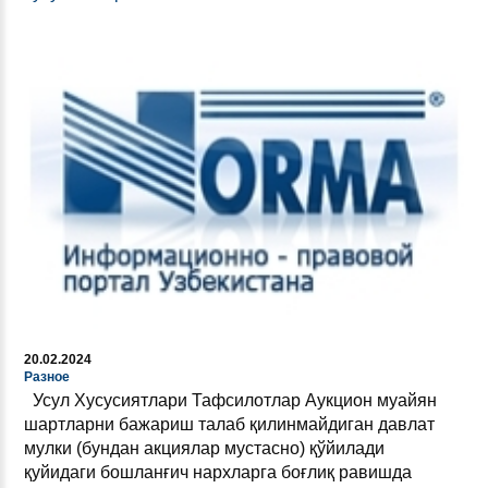
20.02.2024
Разное
Усул Хусусиятлари Тафсилотлар Аукцион муайян
шартларни бажариш талаб қилинмайдиган давлат
мулки (бундан акциялар мустасно) қўйилади
қуйидаги бошланғич нархларга боғлиқ равишда