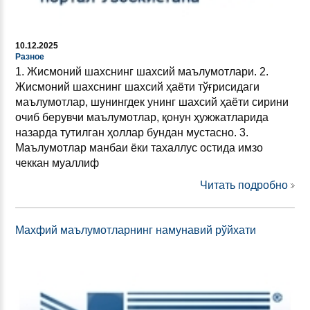
10.12.2025
Разное
1. Жисмоний шахснинг шахсий маълумотлари. 2.
Жисмоний шахснинг шахсий ҳаёти тўғрисидаги
маълумотлар, шунингдек унинг шахсий ҳаёти сирини
очиб берувчи маълумотлар, қонун ҳужжатларида
назарда тутилган ҳоллар бундан мустасно. 3.
Маълумотлар манбаи ёки тахаллус остида имзо
чеккан муаллиф
Читать подробно
Махфий маълумотларнинг намунавий рўйхати