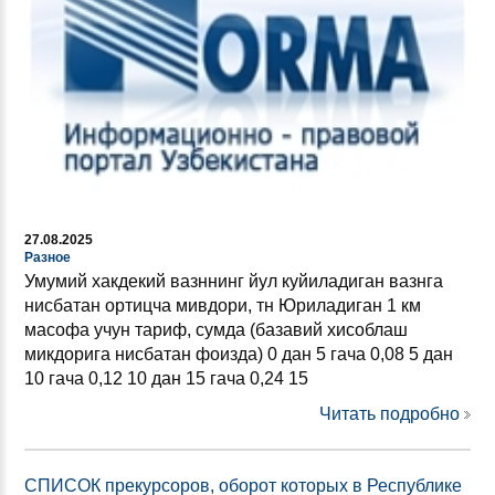
27.08.2025
Разное
Умумий хакдекий вазннинг йул куйиладиган вазнга
нисбатан ортицча мивдори, тн Юриладиган 1 км
масофа учун тариф, сумда (базавий хисоблаш
микдорига нисбатан фоизда) 0 дан 5 гача 0,08 5 дан
10 гача 0,12 10 дан 15 гача 0,24 15
Читать подробно
СПИСОК прекурсоров, оборот которых в Республике