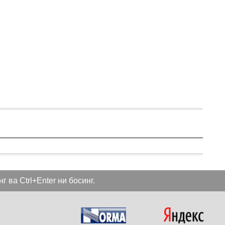
 ва Ctrl+Enter ни босинг.