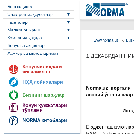
Бош саҳифа
Электрон маҳсулотлар
Газеталар
Малака ошириш
Компания ҳақида
www.norma.uz
Биз
Бонус ва акциялар
Ҳамкор ва мижозларимиз
1 ДЕКАБРДАН НИ
Қонунчиликдаги
янгиликлар
НҲҲ лойиҳалари
Norma.uz портали
асосий ўзгаришлар 
Бизнинг шарҳлар
Қонун ҳужжатлари
тўплами
Иш ҳ
NORMA китоблари
Бюджет ташкилотлар
БҲМ – 3 фоизга ошмо