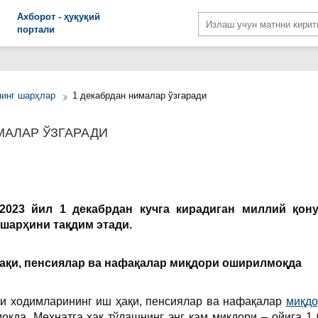
Aхборот - ҳуқуқий
портали
нинг шарҳлар
1 декабрдан нималар ўзгаради
МАЛАР ЎЗГАРАДИ
 2023 йил 1
декаб
рдан кучга кирадиган миллий қон
шарҳини тақдим этади.
ақи, пенсиялар ва нафақалар миқдори оширилмоқда
и ходимларининг иш ҳақи, пенсиялар ва нафақалар
миқдо
қда. Меҳнатга ҳақ тўлашнинг энг кам миқдори – ойига 1 