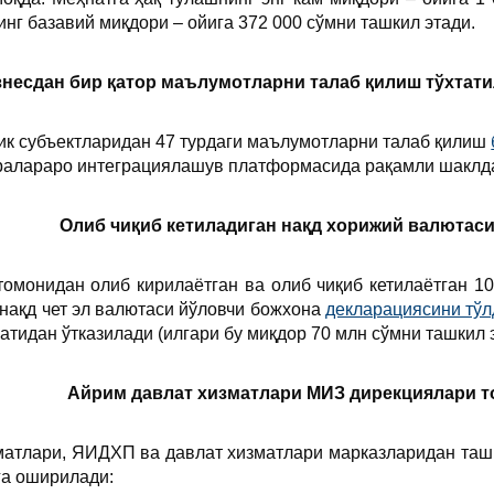
нг базавий миқдори – ойига 372 000 сўмни ташкил этади.
знесдан бир қатор маълумотларни талаб қилиш тўхтат
ик субъектларидан 47 турдаги маълумотларни талаб қилиш
ралараро интеграциялашув платформасида рақамли шаклд
Олиб чиқиб кетиладиган нақд хорижий валютас
омонидан олиб кирилаётган ва олиб чиқиб кетилаётган 10
 нақд чет эл валютаси йўловчи божхона
декларациясини тў
тидан ўтказилади (илгари бу миқдор 70 млн сўмни ташкил э
Айрим давлат хизматлари МИЗ дирекциялари т
зматлари, ЯИДХП ва давлат хизматлари марказларидан таш
га оширилади: