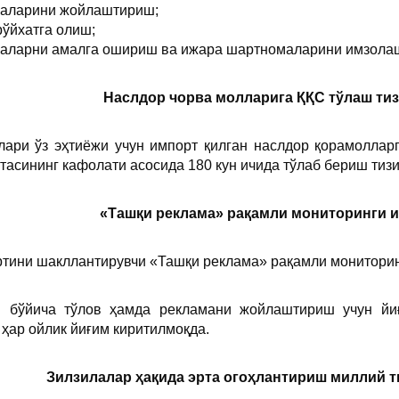
ҳаларини жойлаштириш;
ўйхатга олиш;
ҳаларни амалга ошириш ва ижара шартномаларини имзола
Наслдор чорва молларига ҚҚС тўлаш ти
лари ўз эҳтиёжи учун импорт қилган наслдор қорамоллар
асининг кафолати асосида 180 кун ичида тўлаб бериш тиз
«Таш
қ
и реклама»
рақамли мониторинги 
тини шакллантирувчи «Ташқи реклама» рақамли мониторин
 бўйича тўлов ҳамда рекламани жойлаштириш учун йиғ
 ҳар ойлик йиғим киритилмоқда.
Зилзилалар ҳақида эрта огоҳлантириш миллий 