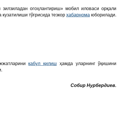
и зилзиладан огоҳлантириш» мобил иловаси орқали
а кузатилиши тўғрисида тезкор
хабарнома
юборилади.
ҳужжатларини
қабул қилиш
ҳамда уларнинг ўқишини
.
Собир Нурбердиев.