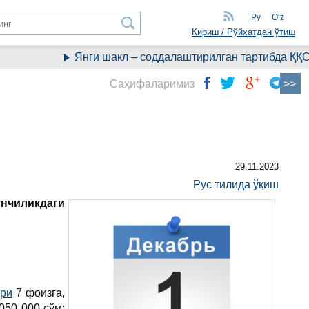
Ру
Oʻz
Кириш / Рўйхатдан ўтиш
Янги шакл – соддалаштирилган тартибда ҚҚС ҳи
Саҳифаларимиз
29.11.2023
Рус тилида ўқиш
унчиликдаги
ри
7 фоизга,
050 000 сўм;