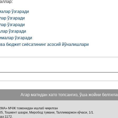
аллар:
малар ўзгаради
лар ўзгаради
лар ўзгаради
алар ўзгаради
ималар ўзгаради
қ ва бюджет сиёсатининг асосий йўналишлари
Агар матндан хато топсангиз, ўша жойни белгиланг
NORMA» МЧЖ томонидан ишлаб чиқилган
05, Тошкент шаҳри, Миробод тумани, Таллимаржон кўчаси, 1/1.
каз:1172.