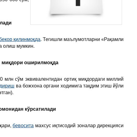
илади
бекор қилинмоқда
. Тегишли маълумотларни «Рақамли
а олиш мумкин.
и миқдори оширилмоқда
0 млн сўм эквивалентидан ортиқ миқдордаги миллий
лдириш
ва божхона органи ходимига тақдим этиш йўли
тган).
омонидан кўрсатилади
қари,
бевосита
махсус иқтисодий зоналар дирекцияси