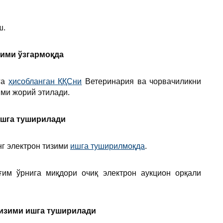
ш.
зими ўзгармоқда
га
ҳисобланган ҚҚСни
Ветеринария ва чорвачиликни
ими жорий этилади.
ишга туширилади
г электрон тизими
ишга туширилмоқда
.
им ўрнига миқдори очиқ электрон аукцион орқали
тизими ишга туширилади