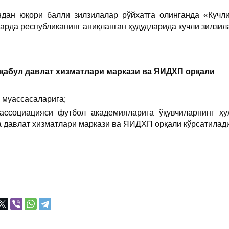
ндан юқори балли зилзилалар рўйхатга олинганда «Кучл
ларда республиканинг аниқланган ҳудудларида кучли зилзил
 қабул давлат хизматлари маркази ва ЯИДХП орқали
 муассасаларига;
 ассоциацияси футбол академияларига ўқувчиларнинг 
 давлат хизматлари маркази ва ЯИДХП орқали кўрсатилади