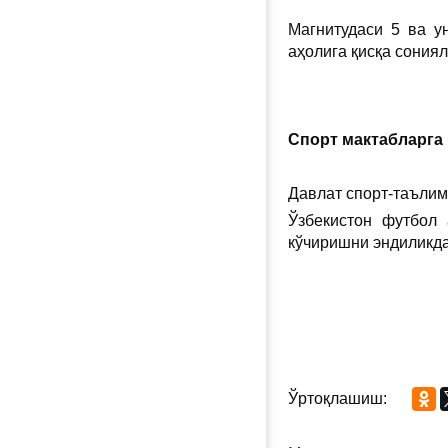
Магнитудаси 5 ва у
аҳолига қисқа сония
Спорт мактабларга
Давлат спорт-таълим
Ўзбекистон футбол
кўчиришни эндиликда
Ўртоқлашиш: