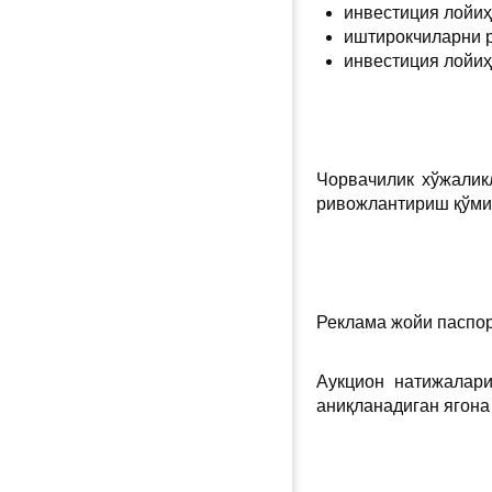
инвестиция лойи
иштирокчиларни р
инвестиция лойи
Чорвачилик хўжалик
ривожлантириш қўмит
Реклама жойи паспор
Аукцион натижалари
аниқланадиган ягона