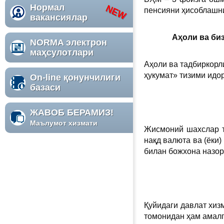
Нормал
пенсияни ҳисоблашни
вакансиялар
Аҳоли ва би
NORMA электрон
маҳсулотлари
Аҳоли ва тадбиркорл
ҳукумат
»
тизими идо
On-line қонунчилиги
базаси
ЖАВОБ БЕРАМИЗ!
Маълумот хизмати
Жисмоний шахслар т
нақд валюта ва (ёки)
билан божхона назора
Қуйидаги давлат хи
томонидан ҳам амал