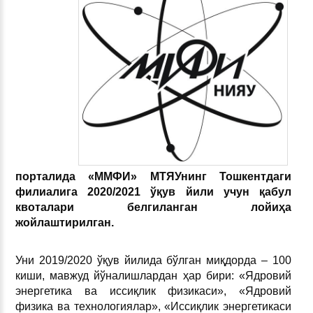
порталида
«М
М
ФИ»
МТЯУнинг Тошкентдаги
филиалига
2020/2021
ўқув йили учун қабул
квоталари белгиланган лойиҳа
жойлаштирилган.
Уни 2019/2020 ўқув йилида бўлган миқдорда – 100
киши, мавжуд йўналишлардан ҳар бири: «Ядровий
энергетика ва иссиқлик физикаси», «Ядровий
физика ва технологиялар», «Иссиқлик энергетикаси