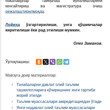
бакалаврлар тайёрлаш йўналишларини
кенгайтириш ва магистратура очиш
режалаштирилмоқда
.
Лойиҳа
ўзгартирилиши, унга қўшимчалар
киритилиши ёки рад этилиши мумкин.
Олег Заманов.
Ўртоқлашиш:
Мавзуга доир материаллар:
Талабаларни давлат олий таълим
ташкилотларига кўчиришнинг янги тартиби
жорий этилди
Таълим муассасалари аккредитациядан ўтади
Янги нодавлат олий таълим муассасалари