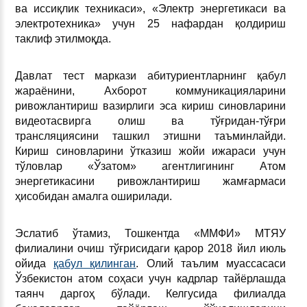
ва иссиқлик техникаси», «Электр энергетикаси ва
электротехника» учун 25 нафардан қолдириш
таклиф этилмоқда.
Давлат тест маркази абитуриентларнинг қабул
жараёнини, Ахборот коммуникацияларини
ривожлантириш вазирлиги эса кириш синовларини
видеотасвирга олиш ва тўғридан-тўғри
трансляциясини ташкил этишни таъминлайди.
Кириш синовларини ўтказиш жойи ижараси учун
тўловлар «Ўзатом» агентлигининг Атом
энергетикасини ривожлантириш жамғармаси
ҳисобидан амалга оширилади.
Эслатиб ўтамиз, Тошкентда «ММФИ» МТЯУ
филиалини очиш тўғрисидаги қарор 2018 йил июль
ойида
қабул қилинган
. Олий таълим муассасаси
Ўзбекистон атом соҳаси учун кадрлар тайёрлашда
таянч даргоҳ бўлади. Келгусида филиалда