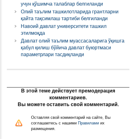
учун қўшимча талаблар белгиланди
Олий таълим ташкилотларида грантларни
қайта тақсимлаш тартиби белгиланди
Навоий давлат университети ташкил
этилмоқда
Давлат олий таълим муассасаларига ўқишга
қабул қилиш бўйича давлат буюртмаси
параметрлари тасдиқланди
В этой теме действует премодерация
комментариев.
Вы можете оставить свой комментарий.
Оставляя свой комментарий на сайте, Вы
соглашаетесь с нашими
Правилами
их
размещения.