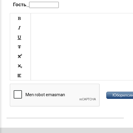
Гость_













