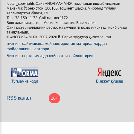
footer_copyrights Сайт «NORMA» МЧЖ томонидан ишлаб чиқилган
Манзили: Ўзбекистон, 100105, Тошкент шаҳри, Миробод тумани,

Таллимаржон кўчаси, 1/1.
Тел.: 78-150-11-72, Call-марказ:1172.

Бош администратор: Мосин Константин Васильевич.
Сайт материалларини ресурс маъмурияти розилигисиз кўчириб олиш
[BBCODE]
тақиқланади.
© «NORMA» МЧЖ, 2007-2026 й. Барча ҳуқуқлар ҳимояланган.
Бизнинг сайтимизда жойлаштирилган материаллардан
фойдаланиш шартлари
Бизнинг порталимизда ахборотни жойлаштириш
Тугмамиз коди
Виджет қўшиш
RSS канал
18+