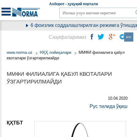
Aхборот - ҳуқуқий
портали
6 фоизлик соддалаштирилган режимга ўтишда ҚҚ
Саҳифаларимиз
www.norma.uz
НҲҲ лойиҳалари
ММФИ филиалига қабул
квоталари ўзгартирилмайди
ММФИ ФИЛИАЛИГА ҚАБУЛ КВОТАЛАРИ
ЎЗГАРТИРИЛМАЙДИ
10.04.2020
Рус тилида ўқиш
ҚҲТБТ