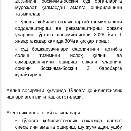
20%ининг босқичма-босқич суд органларига
мурожаат қилмасдан амалга оширилишини
таъминлаш;
• тўловга қобилиятсизлик тартиб-таомилларини
соддалаштириш ва рақамлаштириш орқали
уларнинг ўртача давомийлигини 2028 йил 1
январга қадар камида 30%га қисқартириш;
• суд бошқарувчилари фаолиятини тартибга
солиш тизимини ислоҳ қилиш ва
самарадорлигини ошириш орқали уларнинг
сонини босқичма-босқич 2 баробарга
кўпайтириш.
Адлия вазирлиги ҳузурида Тўловга қобилиятсизлик
ишлари агентлиги ташкил этилади.
Агентликнинг асосий вазифалари:
• тўловга қобилиятсизлик соҳасида давлат
сиёсатини амалга ошириш, шу жумладан, ушбу