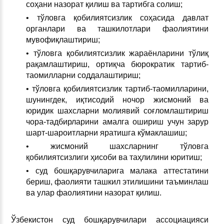
соҳани назорат қилиш ва тартибга солиш;
• тўловга қобилиятсизлик соҳасида давлат
органлари ва ташкилотлари фаолиятини
мувофиқлаштириш;
• тўловга қобилиятсизлик жараёнларини тўлиқ
рақамлаштириш, ортиқча бюрократик тартиб-
таомилларни соддалаштириш;
• тўловга қобилиятсизлик тартиб-таомилларини,
шунингдек, иқтисодий ночор жисмоний ва
юридик шахсларни молиявий соғломлаштириш
чора-тадбирларини амалга ошириш учун зарур
шарт-шароитларни яратишга кўмаклашиш;
• жисмоний шахсларнинг тўловга
қобилиятсизлиги ҳисоби ва таҳлилини юритиш;
• суд бошқарувчиларига малака аттестатини
бериш, фаолияти ташкил этилишини таъминлаш
ва улар фаолиятини назорат қилиш.
Ўзбекистон суд бошқарувчилари ассоциацияси