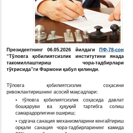
Президентнинг 06.05.2026 йилдаги
ПФ-78-сон
“Тўловга қобилиятсизлик институтини янада
такомиллаштириш чора-тадбирлари
тўғрисида”ги Фармони қабул қилинди.
Тўловга қобилиятсизлик соҳасини
ривожлантиришнинг асосий мақсадлари:
• тўловга қобилиятсизлик соҳасида давлат
бошқаруви ва ҳуқуқий тартибга солиш
самарадорлигини ошириш;
• судгача санация механизмларини кенгайтириш
орқали санация чора-тадбирларининг камида