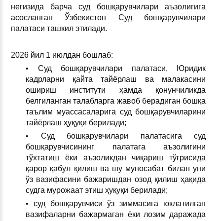
негизида барча суд бошқарувчилари аъзолигига
асосланган Ўзбекистон Суд бошқарувчилари
палатаси ташкил этилади.
2026 йил 1 июлдан бошлаб:
• Суд бошқарувчилари палатаси, Юридик
кадрларни қайта тайёрлаш ва малакасини
ошириш институти ҳамда қонунчиликда
белгиланган талабларга жавоб берадиган бошқа
таълим муассасаларига суд бошқарувчиларини
тайёрлаш ҳуқуқи берилади;
• Суд бошқарувчилари палатасига суд
бошқарувчисининг палатага аъзолигини
тўхтатиш ёки аъзоликдан чиқариш тўғрисида
қарор қабул қилиш ва шу муносабат билан уни
ўз вазифасини бажаришдан озод қилиш ҳақида
судга мурожаат этиш ҳуқуқи берилади;
• суд бошқарувчиси ўз зиммасига юклатилган
вазифаларни бажармаган ёки лозим даражада