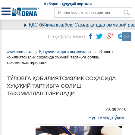
Aхборот - ҳуқуқий
портали
ҚҚС бўйича кэшбек: Самарқандда оммавий рави
Саҳифаларимиз
www.norma.uz
Қонунчиликдаги янгиликлар
Тўловга
қобилиятсизлик соҳасида ҳуқуқий тартибга солиш
такомиллаштирилади
ТЎЛОВГА ҚОБИЛИЯТСИЗЛИК СОҲАСИДА
ҲУҚУҚИЙ ТАРТИБГА СОЛИШ
ТАКОМИЛЛАШТИРИЛАДИ
08.05.2026
Рус тилида ўқиш