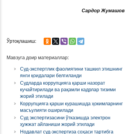
Сардор Жумашов
Ўртоқлашиш:
Мавзуга доир материаллар:
Суд-экспертлик фаолиятини ташкил этишнинг
янги қоидалари белгиланди
Судларда коррупцияга қарши назорат
кучайтирилади ва рақамли кадрлар тизими
жорий этилади
Коррупцияга қарши курашишда ҳокимларнинг
масъулияти оширилади
Суд экспертизасини ўтказишда электрон
ҳужжат айланиши жорий этилади
Нодавлат суд-экспертиза соҳаси тартибга