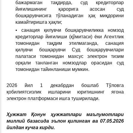
бажармаган тақдирда, суд кредиторлар
йиғилишининг қарорига асосан суд
бошқарувчисига тўланадиган ҳақ миқдорини
камайтиришга ҳақли;
• санация қилувчи бошқарувчиликка номзод
кредиторлар йиғилиши (қўмитаси) ёки Агентлик
томонидан тақдим этилмаганда, санация
қилувчи бошқарувчи Суд бошқарувчилари
палатаси томонидан махсус электрон тизим
орқали танланган номзодлар орасидан суд
томонидан тайинланиши мумкин.
2026 йил 1 декабрдан бошлаб Тўловга
қобилиятсизлик ишларини юритишнинг ягона
электрон платформаси ишга туширилади.
Ҳужжат Қонун ҳужжатлари маълумотлари
миллий базасида эълон қилинган ва 07.05.2026
йилдан кучга кирди.