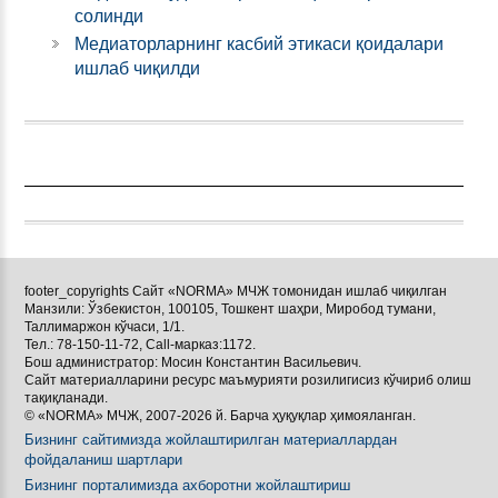
солинди
Медиаторларнинг касбий этикаси қоидалари
ишлаб чиқилди
footer_copyrights Сайт «NORMA» МЧЖ томонидан ишлаб чиқилган
Манзили: Ўзбекистон, 100105, Тошкент шаҳри, Миробод тумани,
Таллимаржон кўчаси, 1/1.
Тел.: 78-150-11-72, Call-марказ:1172.
Бош администратор: Мосин Константин Васильевич.
Сайт материалларини ресурс маъмурияти розилигисиз кўчириб олиш
тақиқланади.
© «NORMA» МЧЖ, 2007-2026 й. Барча ҳуқуқлар ҳимояланган.
Бизнинг сайтимизда жойлаштирилган материаллардан
фойдаланиш шартлари
Бизнинг порталимизда ахборотни жойлаштириш