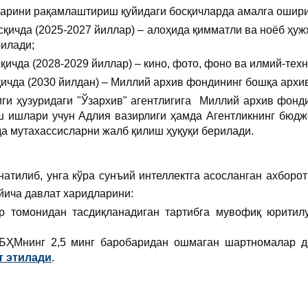
арини рақамлаштириш қуйидаги босқичларда амалга ошир
сқичда (2025-2027 йиллар) – алоҳида қимматли ва ноёб ҳуж
илади;
сқичда (2028-2029 йиллар) – кино, фото, фоно ва илмий-те
қичда (2030 йилдан) – Миллий архив фондининг бошқа арх
ги ҳузуридаги "Ўзархив" агентлигига Миллий архив фонд
ш ишлари учун Адлия вазирлиги ҳамда Агентликнинг бюд
а мутахассисларни жалб қилиш ҳуқуқи берилади.
атилиб, унга кўра сунъий интеллектга асосланган ахборо
йича давлат харидларини:
р томонидан тасдиқланадиган тартибга мувофиқ юритилу
БҲМнинг 2,5 минг баробаридан ошмаган шартномалар д
т этилади
.