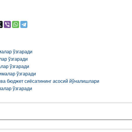
малар ўзгаради
лар ўзгаради
алар ўзгаради
ималар ўзгаради
қ ва бюджет сиёсатининг асосий йўналишлари
малар ўзгаради