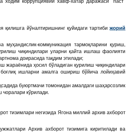
а ходим коррупциявий хавф-хатар даражаси "паст"
я қилишга йўналтиришнинг қуйидаги тартиби
жорий
а муҳандислик-коммуникация тармоқларини қуриш,
қурилиш чиқиндилари уларни қайта ишлаш фаолияти
артнома доирасида тақдим этилади;
иш жараёнида ҳосил бўладиган қурилиш чиқиндилари
 боғлиқ ишларни амалга ошириш бўйича лойиҳавий
қсадида буюртмачи томонидан амалдаги шаҳарсозлик
ш чоралари кўрилади.
рот тизимлари негизида Ягона миллий архив ахборот
ужжатлари Архив ахборот тизимига киритилади ва