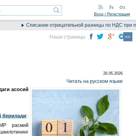
Ўз
Oʻz
Вход / Регистрация
Списание отрицательной разницы по НДС при перех
Наши страницы
26.05.2026
Читать на русском языке
даги асосий
б берилади
:
MP расмий
шкилотининг