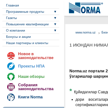
Главная
Программные продукты
Газеты
Повышение квалификации
О компании
www.norma.uz
Биз
Бонусы и акции
Наши партнеры и клиенты
1 ИЮНДАН НИМА
Новое в
законодательстве
Проекты НПА
Norma.uz портали 
ўзгаришлар шарҳин
Наши обзоры
Собрания
законодательства
*
Қуйидагилар Савд
Книги Norma
дори воситал
сертификатларин