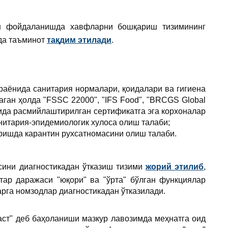
н фойдаланишда хавфларни бошқариш тизимининг
рда таъминот
тақдим этилади
.
раёнида санитария нормалари, қоидалари ва гигиена
ган ҳолда "FSSC 22000", "IFS Food", "BRCGS Global
асида расмийлаштирилган сертификатга эга корхоналар
нитария-эпидемиологик хулоса олиш талаби;
ришда карантин рухсатномасини олиш талаби.
сини диагностикадан ўтказиш тизими
жорий этили
б
,
тар даражаси "юқори" ва "ўрта" бўлган функциялар
рга номзодлар диагностикадан ўтказилади.
аст" деб баҳоланиши мазкур лавозимда меҳнатга оид