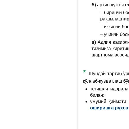
б)
архив ҳужжатл
– биринчи бо
рақамлаштир
– иккинчи бо
– учинчи бос
в)
Адлия вазирли
тизимига кирити
шартнома асосид
*
Шундай тартиб ўрн
қўллаб-қувватлаш бў
тегишли идорала
билан;
умумий қиймати 
оширишга рухса