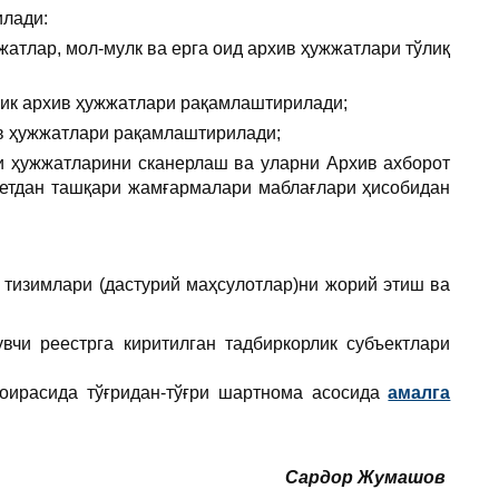
илади:
жатлар, мол-мулк ва ерга оид архив ҳужжатлари тўлиқ
хник архив ҳужжатлари рақамлаштирилади;
ив ҳужжатлари рақамлаштирилади;
и ҳужжатларини сканерлаш ва уларни Архив ахборот
жетдан ташқари жамғармалари маблағлари ҳисобидан
т тизимлари (дастурий маҳсулотлар)ни жорий этиш ва
вчи реестрга киритилган тадбиркорлик субъектлари
оирасида тўғридан-тўғри шартнома асосида
амалга
Сардор Жумашов