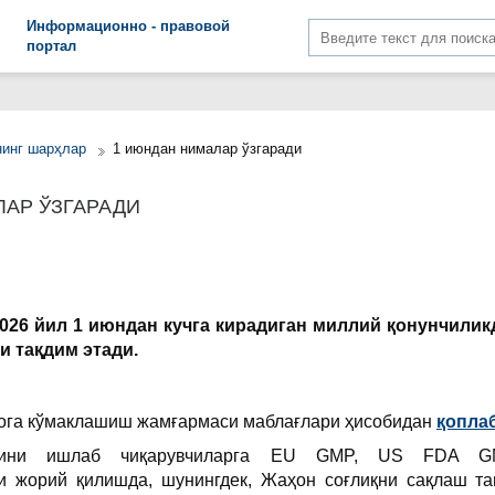
Информационно - правовой
портал
нинг шарҳлар
1 июндан нималар ўзгаради
ЛАР ЎЗГАРАДИ
2026 йил 1 июндан кучга кирадиган миллий қонунчилик
и тақдим этади.
ога кўмаклашиш жамғармаси маблағлари ҳисобидан
қопла
арини ишлаб чиқарувчиларга EU GMP, US FDA G
и жорий қилишда, шунингдек, Жаҳон соғлиқни сақлаш та