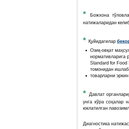
*
Божхона тўловл
натижаларидан келиб
*
Қуйидагилар
беко
Озиқ-овқат маҳсу
нормативларига р
Standard for Foo
томонидан ишлаб 
товарларни эркин
*
Давлат органлари
унга кўра соҳалар 
юклатилган лавозимл
Диагностика натижас