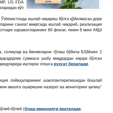
GMP, US FDA
лларидан кўп
, Ўзбекистонда ишлаб чиқариш йўлга қўйилмаган дори
ларини саноат миқёсида ишлаб чиқариб, реализация
қотлари харажатларининг 80 фоизи, лекин 8 минг АҚШ
а, солиқлар ва йиғимларни тўлаш бўйича БҲМнинг 2
 қарздорлик суммаси ушбу миқдордан юқори бўлган
харидларида иштирок этишга
рухсат берилади
.
тиция лойиҳаларининг шакллантирилишидан бошлаб
рини амалга оширишни назорат ва мониторинг қилиш"
 бўлиб-бўлиб
тўлаш
имконияти яратилади
.