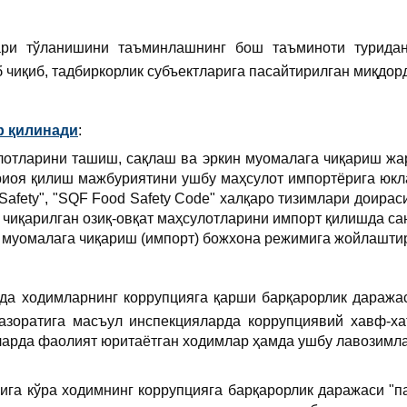
ари тўланишини таъминлашнинг бош таъминоти турида
 чиқиб, тадбиркорлик субъектларига пасайтирилган миқдо
р қилинади
:
лотларини ташиш, сақлаш ва эркин муомалага чиқариш жа
иоя қилиш мажбуриятини ушбу маҳсулот импортёрига юкла
d Safety", "SQF Food Safety Code" халқаро тизимлари доир
чиқарилган озиқ-овқат маҳсулотларини импорт қилишда са
 муомалага чиқариш (импорт) божхона режимига жойлашти
да ходимларнинг коррупцияга қарши барқарорлик даража
назоратига масъул инспекцияларда коррупциявий хавф-ха
арда фаолият юритаётган ходимлар ҳамда ушбу лавозимла
ига кўра ходимнинг коррупцияга барқарорлик даражаси "п