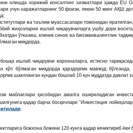
ини олишда хорижий консалтинг хизматлари ҳамда EU 
ри учун харажатларнинг 50 фоизи, лекин 50 минг АҚШ до
а;
нститутлари ва таълим муассасалари томонидан яратилган
иббий жиҳозларни ишлаб чиқарувчиларга ушбу дори восита
ўйхатдан ўтказиш, клиник синов ва биоэквивалентлик тадқи
ўлмаган миқдорда.
бошқа ишлаб чиқарувчи корхоналарга, истисно тариқасид
н кўп бўлмаган миқдорда қарздорлик мавжуд бўлганда,
дорлик шаклланган кундан бошлаб 10 кун муддатда давлат 
рзи маблағлари ҳисобидан амалга ошириладиган инвес
шилгунига қадар барча босқичлари "Инвестиция лойиҳала
итилади
.
ектларига божхона божини 120 кунга қадар кечиктириб ёки