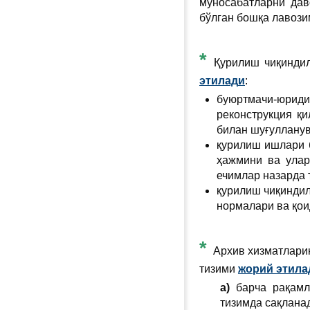
муносабатларни дав
бўлган бошқа лавози
*
Қурилиш чиқиндил
этил
ад
и
:
буюртмачи-юриди
реконструкция қ
билан шуғулланув
қурилиш ишлари 
ҳажмини ва улар
ечимлар назарда 
қурилиш чиқинди
нормалари ва қои
*
Архив хизматлари
тизими
жорий этил
а
а)
барча рақамла
тизимда сақлана