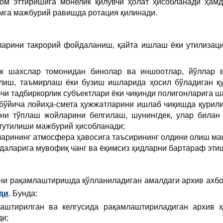
ом эттиришига монелик қилувчи ҳолат ҳисобланади ҳамд
мга мажбурий равишда ротация қилинади.
арини такрорий фойдаланиш, қайта ишлаш ёки утилизаци
к шахслар томонидан бинолар ва иншоотлар, йўллар в
илиш, таъмирлаш ёки бузиш ишларида ҳосил бўладиган 
чи тадбиркорлик субъектлари ёки чиқинди полигонларига ш
бўйича лойиҳа-смета ҳужжатларини ишлаб чиқишда қурил
ни тўплаш жойларини белгилаш, шунингдек, улар билан
тутилиши мажбурий ҳисобланади;
ларининг атмосфера ҳавосига таъсирининг олдини олиш ма
даларига мувофиқ чанг ва ёқимсиз ҳидларни бартараф эти
ни рақамлаштиришда қўлланиладиган амалдаги архив ахбо
ди
. Бунда:
штирилган ва келгусида рақамлаштириладиган архив ҳ
ди;