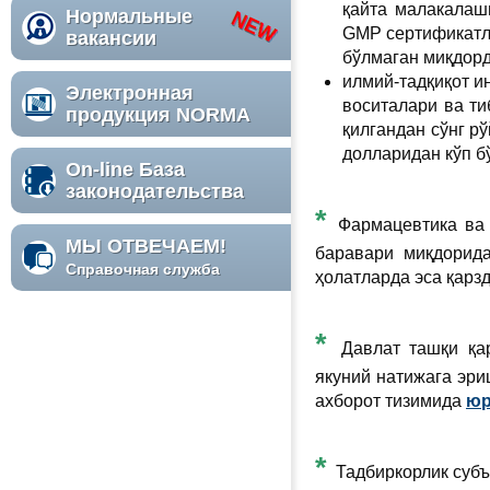
қайта малакалаш
Нормальные
GMP сертификатла
вакансии
бўлмаган миқдорд
илмий-тадқиқот и
Электронная
воситалари ва т
продукция NORMA
қилгандан сўнг р
долларидан кўп б
On-line База
законодательства
*
Фармацевтика ва 
МЫ ОТВЕЧАЕМ!
баравари миқдорида
Справочная служба
ҳолатларда эса қарз
*
Давлат ташқи қа
якуний натижага эри
ахборот тизимида
юр
*
Тадбиркорлик субъ