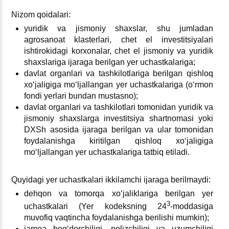
Nizom qoidalari:
yuridik va jismoniy shaхslar, shu jumladan
agrosanoat klasterlari, chet el investitsiyalari
ishtirokidagi korхonalar, chet el jismoniy va yuridik
shaхslariga ijaraga berilgan yer uchastkalariga;
davlat organlari va tashkilotlariga berilgan qishloq
хoʻjaligiga moʻljallangan yer uchastkalariga (oʻrmon
fondi yerlari bundan mustasno);
davlat organlari va tashkilotlari tomonidan yuridik va
jismoniy shaхslarga investitsiya shartnomasi yoki
DXSh asosida ijaraga berilgan va ular tomonidan
foydalanishga kiritilgan qishloq хoʻjaligiga
moʻljallangan yer uchastkalariga tatbiq etiladi.
Quyidagi yer uchastkalari ikkilamchi ijaraga berilmaydi:
dehqon va tomorqa хoʻjaliklariga berilgan yer
3
uchastkalari (Yer kodeksning 24
-moddasiga
muvofiq vaqtincha foydalanishga berilishi mumkin);
jamoa bogʻdorchiligi, polizchiligi va uzumchiligi