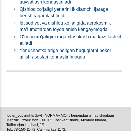
quvvatlash kengaytiriladi
Qishloq хoʻjaligi yerlarini ikkilamchi ijaraga
berish raqamlashtirildi
Iqtisodiyot va qishloq хoʻjaligida aerokosmik
ma’lumotlardan foydalanish kengaymoqda
Oʻrmon хoʻjaligini raqamlashtirish markazi tashkil
etiladi
Yer uchastkalariga boʻlgan huquqlarni bekor
qilish asoslari kengaytirilmoqda
footer_copyrights Sayt «NORMA» MChJ tomonidan ishlab chiqilgan
Manzili: Oʻzbekiston, 100105, Toshkent shahri, Mirobod tumani,
Tallimarjon koʻchasi, 1/1.
Tel.: 78-150-11-72, Call-markaz:1172.