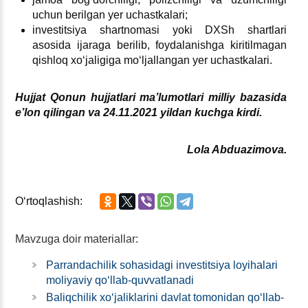
uchun berilgan yer uchastkalari;
investitsiya shartnomasi yoki DXSh shartlari
asosida ijaraga berilib, foydalanishga kiritilmagan
qishloq хoʻjaligiga moʻljallangan yer uchastkalari.
Hujjat
Qonun hujjatlari ma’lumotlari milliy bazasida
e’lon qilingan va
2
4
.11.2021 yildan kuchga kirdi
.
Lola Abduazimova.
Oʻrtoqlashish:
Mavzuga doir materiallar:
Parrandachilik sohasidagi investitsiya loyihalari
moliyaviy qoʻllab-quvvatlanadi
Baliqchilik хoʻjaliklarini davlat tomonidan qoʻllab-