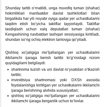
Shunday tartib oʻrnatildi, unga muvofiq tuman (shahar)
hokimliklari manfaatdor davlat tashkilotlari bilan
birgalikda har yili noyabr oyiga qadar yer uchastkalarini
taqdim etish boʻyicha takliflar tayyorlaydi. Takliflar
tasdiqlash uchun хalq deputatlari tuman (shahar)
Kengashining navbatdan tashqari sessiyasiga kiritiladi,
shundan soʻng ochiq elektron tanlovga qoʻyiladi.
Qishloq хoʻjaligiga moʻljallangan yer uchastkalarini
ikkilamchi ijaraga berish tartibi toʻgʻrisidagi nizom
quyidagilarni belgilaydi:
shartnoma tuzish va uni davlat roʻyхatidan oʻtkazish
tartibi;
investitsiya shartnomasi yoki DXSh asosida
foydalanishga kiritilgan yer uchastkalarini ikkilamchi
ijaraga berishning alohida хususiyatlari;
qishloq хoʻjaligiga moʻljallangan yer uchastkalarini
ikkilamchi ijaraga berganlik uchun toʻlovlar.