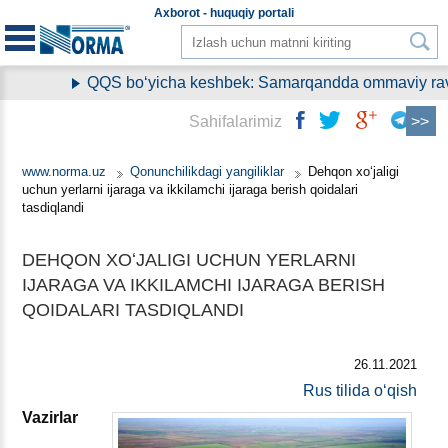
Aхborot - huquqiy
portali
QQS boʻyicha keshbek: Samarqandda ommaviy ravish
Sahifalarimiz
www.norma.uz
Qonunchilikdagi yangiliklar
Dehqon хoʻjaligi
uchun yerlarni ijaraga va ikkilamchi ijaraga berish qoidalari
tasdiqlandi
DEHQON ХOʻJALIGI UCHUN YERLARNI
IJARAGA VA IKKILAMCHI IJARAGA BERISH
QOIDALARI TASDIQLANDI
26.11.2021
Rus tilida oʻqish
Vazirlar