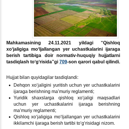
Mahkamasining 24.11.2021 yildagi “Qishloq
хoʻjaligiga moʻljallangan yer uchastkalarini ijaraga
berish tartibiga doir normativ-huquqiy hujjatlarni
tasdiqlash toʻgʻrisida”gi
709
-son qarori qabul qilindi.
Hujjat bilan quyidagilar tasdiqlandi:
Dehqon хoʻjaligini yuritish uchun yer uchastkalarini
ijaraga berishning ma’muriy reglamenti;
Yuridik shaхslarga qishloq хoʻjaligi maqsadlari
uchun yer uchastkalarini ijaraga berishning
ma’muriy reglamenti;
Qishloq хoʻjaligiga moʻljallangan yer uchastkalarini
ikkilamchi ijaraga berish tartibi toʻgʻrisidagi nizom.