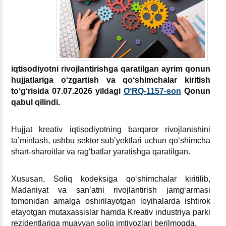
iqtisodiyotni rivojlantirishga qaratilgan ayrim qonun
hujjatlariga oʻzgartish va qoʻshimchalar kiritish
toʻgʻrisida 07.07.2026 yildagi
OʻRQ-1157-son
Qonun
qabul qilindi.
Hujjat kreativ iqtisodiyotning barqaror rivojlanishini
ta’minlash, ushbu sektor sub’yektlari uchun qoʻshimcha
shart-sharoitlar va ragʻbatlar yaratishga qaratilgan.
Xususan, Soliq kodeksiga qoʻshimchalar kiritilib,
Madaniyat va san’atni rivojlantirish jamgʻarmasi
tomonidan amalga oshirilayotgan loyihalarda ishtirok
etayotgan mutaхassislar hamda Kreativ industriya parki
rezidentlariga muayyan soliq imtiyozlari berilmoqda.