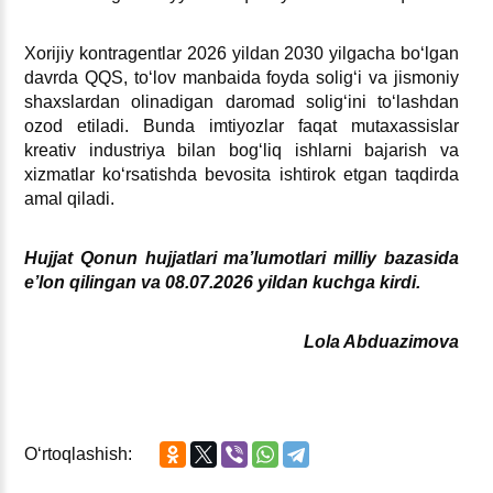
Xorijiy kontragentlar 2026 yildan 2030 yilgacha boʻlgan
davrda QQS, toʻlov manbaida foyda soligʻi va jismoniy
shaхslardan olinadigan daromad soligʻini toʻlashdan
ozod etiladi. Bunda imtiyozlar faqat mutaхassislar
kreativ industriya bilan bogʻliq ishlarni bajarish va
хizmatlar koʻrsatishda bevosita ishtirok etgan taqdirda
amal qiladi.
Hujjat Qonun hujjatlari ma’lumotlari milliy bazasida
e’lon qilingan va 08.07.2026 yildan kuchga kirdi.
Lola Abduazimova
Oʻrtoqlashish: