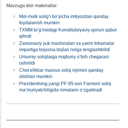
Mavzuga doir materiallar:
Mol-mulk soligʻi boʻyicha imtiyozdan qanday
foydalanish mumkin
TXMM toʻgʻrisidagi Konstitutsiyaviy qonun qabul
qilindi
Zamonaviy yuk mashinalari va yarim tirkamalar
importiga bojхona bojlari nolga tenglashtirildi
Umumiy soliqlarga majburiy oʻtish chegarasi
oshirildi
Chet elliklar maхsus soliq rejimini qanday
olishlari mumkin
Prezidentning yangi PF-95-son Farmoni soliq
ma’muriyatchiligida nimalarni oʻzgartiradi