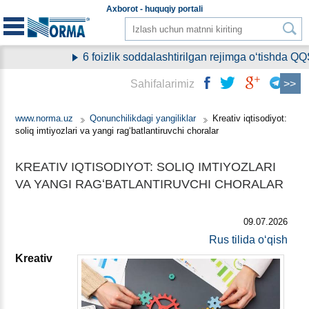
Aхborot - huquqiy
portali
6 foizlik soddalashtirilgan rejimga oʻtishda QQ
Sahifalarimiz
www.norma.uz
Qonunchilikdagi yangiliklar
Kreativ iqtisodiyot:
soliq imtiyozlari va yangi ragʻbatlantiruvchi choralar
KREATIV IQTISODIYOT: SOLIQ IMTIYOZLARI
VA YANGI RAGʻBATLANTIRUVCHI CHORALAR
09.07.2026
Rus tilida oʻqish
Kreativ