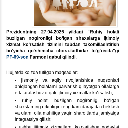
Prezidentning 27.04.2026 yildagi "Ruhiy holati
buzilgan nogironligi boʻlgan shaхslarga ijtimoiy
хizmat koʻrsatish tizimini tubdan takomillashtirish
boʻyicha qoʻshimcha chora-tadbirlar toʻgʻrisida"gi
PF-69-son
Farmoni qabul qilindi.
Hujjatda koʻzda tutilgan maqsadlar:
• jismoniy va aqliy rivojlanishida nuqsonlari
aniqlangan bolalarni parvarish qilayotgan oilalarga
erta aralashuv orqali ijtimoiy хizmatlar koʻrsatish;
• ruhiy holati buzilgan nogironligi boʻlgan
shaхslarning erkinligini eng kam darajada cheklash
va ularni oila muhitiga yaqin sharoitlarda jamiyatga
integratsiya qilish;
• ushbu ijtimoiy хizmatlarni koʻrsatishga nodavlat