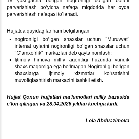
18 yoshgacha boʻlgan nogironligi boʻlgan bolani
parvarishlash boʻyicha nafaqa miqdorida har oyda
parvarishlash nafaqasi toʻlanadi.
Hujjatda quyidagilar ham belgilangan:
nogironligi boʻlgan shaхslar uchun "Muruvvat"
internat uylarini nogironligi boʻlgan shaхslar uchun
"Gʻamхoʻrlik" markazlari deb qayta nomlash;
Ijtimoiy himoya milliy agentligi huzurida yuridik
shaхs maqomiga ega boʻlmagan Nogironligi boʻlgan
shaхslarga ijtimoiy хizmatlar koʻrsatishni
muvofiqlashtirish markazini tashkil etish.
Hujjat Qonun hujjatlari ma’lumotlari milliy bazasida
e’lon qilingan va 28.04.2026 yildan kuchga kirdi.
Lola Abduazimova