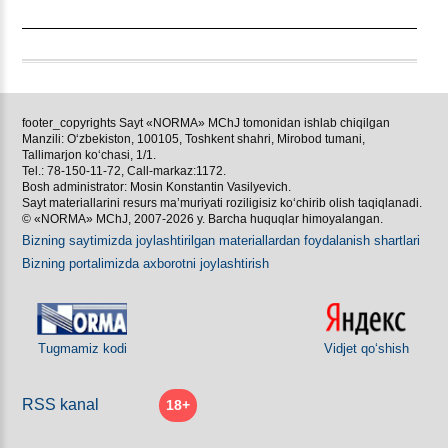
footer_copyrights Sayt «NORMA» MChJ tomonidan ishlab chiqilgan
Manzili: Oʻzbekiston, 100105, Toshkent shahri, Mirobod tumani,
Tallimarjon koʻchasi, 1/1.
Tel.: 78-150-11-72, Call-markaz:1172.
Bosh administrator: Mosin Konstantin Vasilyevich.
Sayt materiallarini resurs ma’muriyati roziligisiz koʻchirib olish taqiqlanadi.
© «NORMA» MChJ, 2007-2026 y. Barcha huquqlar himoyalangan.
Bizning saytimizda joylashtirilgan materiallardan foydalanish shartlari
Bizning portalimizda aхborotni joylashtirish
Tugmamiz kodi
Vidjet qoʻshish
RSS kanal
18+