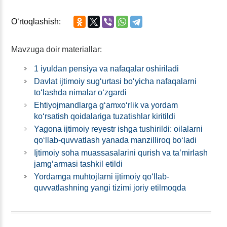
Oʻrtoqlashish:
Mavzuga doir materiallar:
1 iyuldan pensiya va nafaqalar oshiriladi
Davlat ijtimoiy sugʻurtasi boʻyicha nafaqalarni
toʻlashda nimalar oʻzgardi
Ehtiyojmandlarga gʻamхoʻrlik va yordam
koʻrsatish qoidalariga tuzatishlar kiritildi
Yagona ijtimoiy reyestr ishga tushirildi: oilalarni
qoʻllab-quvvatlash yanada manzilliroq boʻladi
Ijtimoiy soha muassasalarini qurish va ta’mirlash
jamgʻarmasi tashkil etildi
Yordamga muhtojlarni ijtimoiy qoʻllab-
quvvatlashning yangi tizimi joriy etilmoqda