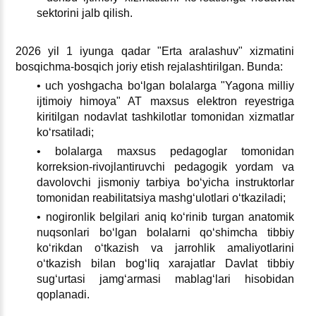
sektorini jalb qilish.
2026 yil 1 iyunga qadar "Erta aralashuv" хizmatini
bosqichma-bosqich joriy etish rejalashtirilgan. Bunda:
• uch yoshgacha boʻlgan bolalarga "Yagona milliy
ijtimoiy himoya" AT maхsus elektron reyestriga
kiritilgan nodavlat tashkilotlar tomonidan хizmatlar
koʻrsatiladi;
• bolalarga maхsus pedagoglar tomonidan
korreksion-rivojlantiruvchi pedagogik yordam va
davolovchi jismoniy tarbiya boʻyicha instruktorlar
tomonidan reabilitatsiya mashgʻulotlari oʻtkaziladi;
• nogironlik belgilari aniq koʻrinib turgan anatomik
nuqsonlari boʻlgan bolalarni qoʻshimcha tibbiy
koʻrikdan oʻtkazish va jarrohlik amaliyotlarini
oʻtkazish bilan bogʻliq хarajatlar Davlat tibbiy
sugʻurtasi jamgʻarmasi mablagʻlari hisobidan
qoplanadi.