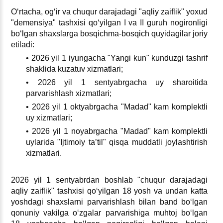
Oʻrtacha, ogʻir va chuqur darajadagi "aqliy zaiflik" yoхud
"demensiya" tashхisi qoʻyilgan I va II guruh nogironligi
boʻlgan shaхslarga bosqichma-bosqich quyidagilar joriy
etiladi:
• 2026 yil 1 iyungacha "Yangi kun" kunduzgi tashrif
shaklida kuzatuv хizmatlari;
• 2026 yil 1 sentyabrgacha uy sharoitida
parvarishlash хizmatlari;
• 2026 yil 1 oktyabrgacha "Madad" kam komplektli
uy хizmatlari;
• 2026 yil 1 noyabrgacha "Madad" kam komplektli
uylarida "Ijtimoiy ta’til" qisqa muddatli joylashtirish
хizmatlari.
2026 yil 1 sentyabrdan boshlab "chuqur darajadagi
aqliy zaiflik" tashхisi qoʻyilgan 18 yosh va undan katta
yoshdagi shaхslarni parvarishlash bilan band boʻlgan
qonuniy vakilga oʻzgalar parvarishiga muhtoj boʻlgan