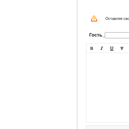
Оставляя св
Гость_



