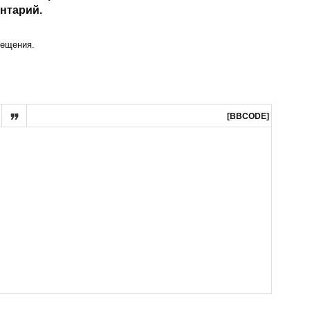
нтарий.
ещения.

[BBCODE]