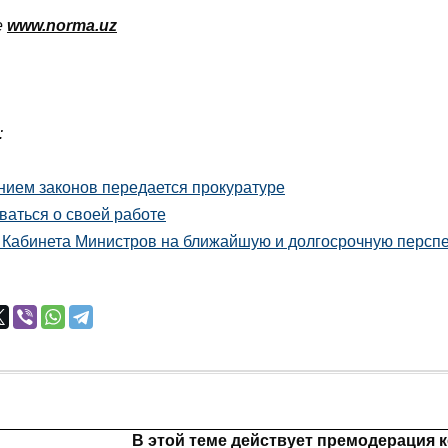
е
www
.
norma
.
uz
:
нием законов передается прокуратуре
ваться о своей работе
 Кабинета Министров на ближайшую и долгосрочную перспе
В этой теме действует премодерация 