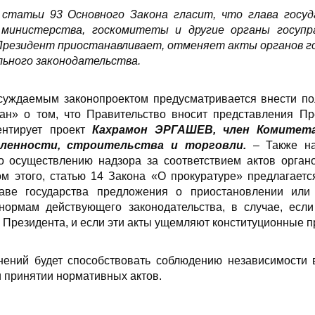
 статьи 93 Основного Закона гласит, что глава госу
министерства, госкомитеты и другие органы госупр
резидент приостанавливает, отменяет акты органов гос
льного законодательства.
бсуждаемым законопроектом предусматривается внести п
тан» о том, что Правительство вносит представления П
ентирует проект
Кахрамон ЭРГАШЕВ, член Комитет
ленности, строительства и торговли.
– Также на
о осуществлению надзора за соответствием актов орган
том этого, статью 14 Закона «О прокуратуре» предлагает
лаве государства предложения о приостановлении или
нормам действующего законодательства, в случае, есл
Президента, и если эти акты ущемляют конституционные п
нений будет способствовать соблюдению независимости 
 принятии нормативных актов.