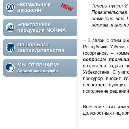
Нормальные
Теперь пункт 8
вакансии
Правительства 
отмечено, что П
Электронная
нормам национа
продукция NORMA
– В связи с этим о
On-line База
Республики Узбекис
законодательства
госорганов, – комм
вопросам промыш
МЫ ОТВЕЧАЕМ!
возложена задача п
Справочная служба
Узбекистана. С уче
прокурор вносит г
несоответствующих 
исполнение решений 
Внесение этих изме
должностных лиц при