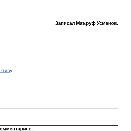
Записал Маъруф Усманов.
ктиву
комментариев.