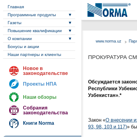
Главная
Программные продукты
Газеты
Повышение квалификации
О компании
www.norma.uz
Пар
Бонусы и акции
Наши партнеры и клиенты
ПРОКУРАТУРА С
Новое в
законодательстве
Обсуждается закон
Проекты НПА
Республики Узбекис
Узбекистан».*
Наши обзоры
Собрания
законодательства
Закон «
О внесении и
Книги Norma
93, 98, 103 и 117)
» бы