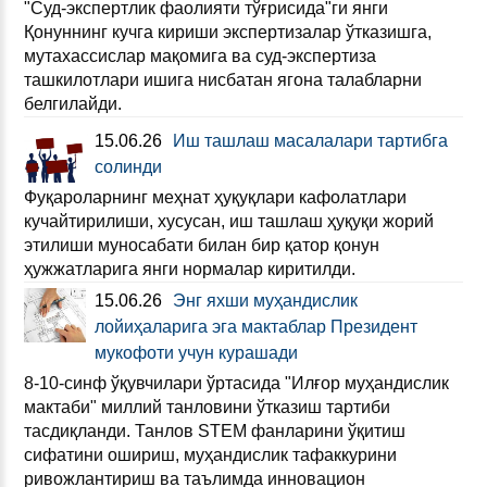
"Суд-экспертлик фаолияти тўғрисида"ги янги
Қонуннинг кучга кириши экспертизалар ўтказишга,
мутахассислар мақомига ва суд-экспертиза
ташкилотлари ишига нисбатан ягона талабларни
белгилайди.
15.06.26
Иш ташлаш масалалари тартибга
солинди
Фуқароларнинг меҳнат ҳуқуқлари кафолатлари
кучайтирилиши, хусусан, иш ташлаш ҳуқуқи жорий
этилиши муносабати билан бир қатор қонун
ҳужжатларига янги нормалар киритилди.
15.06.26
Энг яхши муҳандислик
лойиҳаларига эга мактаблар Президент
мукофоти учун курашади
8-10-синф ўқувчилари ўртасида "Илғор муҳандислик
мактаби" миллий танловини ўтказиш тартиби
тасдиқланди. Танлов STEM фанларини ўқитиш
сифатини ошириш, муҳандислик тафаккурини
ривожлантириш ва таълимда инновацион