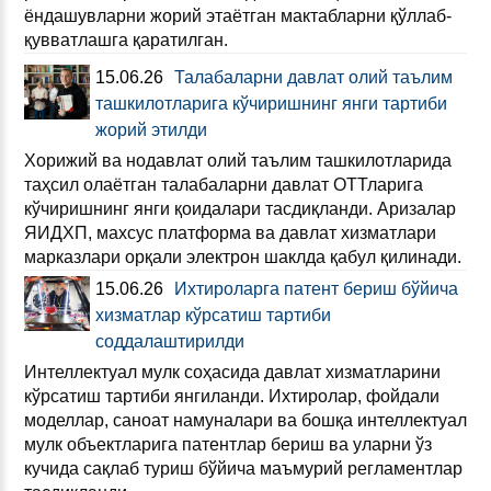
ёндашувларни жорий этаётган мактабларни қўллаб-
қувватлашга қаратилган.
15.06.26
Талабаларни давлат олий таълим
ташкилотларига кўчиришнинг янги тартиби
жорий этилди
Хорижий ва нодавлат олий таълим ташкилотларида
таҳсил олаётган талабаларни давлат ОТТларига
кўчиришнинг янги қоидалари тасдиқланди. Аризалар
ЯИДХП, махсус платформа ва давлат хизматлари
марказлари орқали электрон шаклда қабул қилинади.
15.06.26
Ихтироларга патент бериш бўйича
хизматлар кўрсатиш тартиби
соддалаштирилди
Интеллектуал мулк соҳасида давлат хизматларини
кўрсатиш тартиби янгиланди. Ихтиролар, фойдали
моделлар, саноат намуналари ва бошқа интеллектуал
мулк объектларига патентлар бериш ва уларни ўз
кучида сақлаб туриш бўйича маъмурий регламентлар