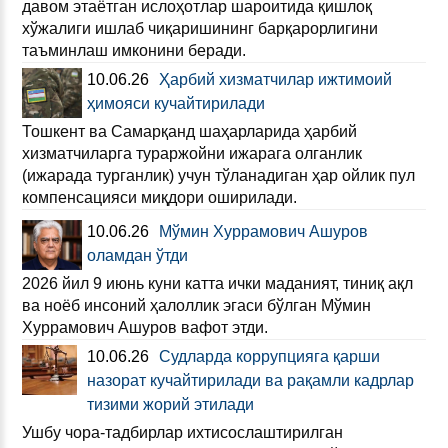
давом этаётган ислоҳотлар шароитида қишлоқ
хўжалиги ишлаб чиқаришининг барқарорлигини
таъминлаш имконини беради.
10.06.26
Ҳарбий хизматчилар ижтимоий
ҳимояси кучайтирилади
Тошкент ва Самарқанд шаҳарларида ҳарбий
хизматчиларга тураржойни ижарага олганлик
(ижарада турганлик) учун тўланадиган ҳар ойлик пул
компенсацияси миқдори оширилади.
10.06.26
Мўмин Хуррамович Ашуров
оламдан ўтди
2026 йил 9 июнь куни катта ички маданият, тиниқ ақл
ва ноёб инсоний ҳалоллик эгаси бўлган Мўмин
Хуррамович Ашуров вафот этди.
10.06.26
Судларда коррупцияга қарши
назорат кучайтирилади ва рақамли кадрлар
тизими жорий этилади
Ушбу чора-тадбирлар ихтисослаштирилган