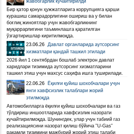
жавобгарлик кучайтирилди
Бир қатор қонун ҳужжатларига коррупцияга қарши
курашиш самарадорлигини ошириш ва у билан
боғлиқ жиноятлар учун жавобгарликнинг
муқаррарлигини таъминлашга қаратилган
ўзгартиришлар киритилмоқда.
23.06.26
Давлат органларида аутсорсинг
хизматлари қандай ташкил этилади
2026 йил 1 сентябрдан бошлаб электрон давлат
харидлари тизимида аутсорсинг хизматларини
ташкил этиш учун махсус саҳифа ишга туширилади.
22.06.26
Ёқилғи қуйиш шохобчалари учун
янги хавфсизлик талаблари жорий
этилмоқда
Автомобилларга ёқилғи қуйиш шохобчалари ва газ
тўлдириш иншоотларида хавфсизлик назорати
кучайтирилмоқда. Шунингдек, улар учун табиий газ
реализациясини назорат қилиш бўйича "U-Gas"
рақамли тизимини мажбурий жорий этиш талаби