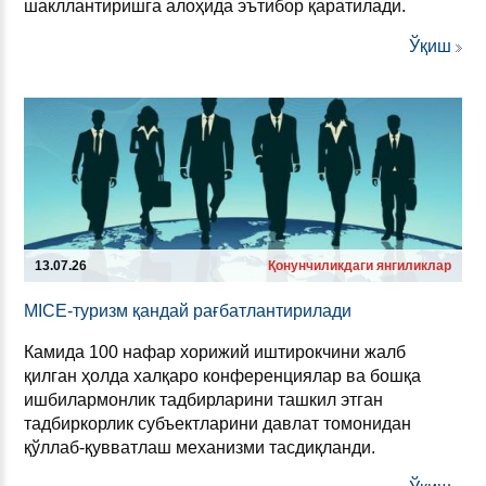
шакллантиришга алоҳида эътибор қаратилади.
Ўқиш
13.07.26
Қонунчиликдаги янгиликлар
MICE-ту­ризм қан­дай рағбат­лан­ти­ри­ла­ди
Камида 100 нафар хорижий иштирокчини жалб
қилган ҳолда халқаро конференциялар ва бошқа
ишбилармонлик тадбирларини ташкил этган
тадбиркорлик субъектларини давлат томонидан
қўллаб-қувватлаш механизми тасдиқланди.