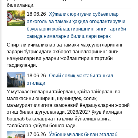
белгиланди.
18.06.26
Хўжалик юритувчи субъектлар
алкоголь ва тамаки ҳақида огоҳлантирувчи
ёзувларни жойлаштиришнинг янги тартиби
ҳақида нималарни билишлари керак
Спиртли ичимликлар ва тамаки маҳсулотларининг
зарари тўғрисидаги ахборот панелларининг янги
намуналари ва уларни жойлаштириш тартиби
тасдиқланди.
18.06.26
Олий солиқ мактаби ташкил
этилади
У мутахассисларни тайёрлаш, қайта тайёрлаш ва
малакасини ошириш, шунингдек, солиқ
маъмуриятчилигига замонавий ёндашувларни жорий
этиш билан шуғулланади. 2026/2027 ўқув йилидан
бошлаб бакалавриат таълим йўналишларига
талабалар қабули бошланади.
17.06.26
Ўзбошимчалик билан эгаллаб