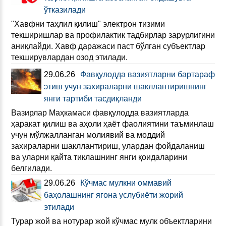
ўтказилади
"Хавфни таҳлил қилиш" электрон тизими
текширишлар ва профилактик тадбирлар зарурлигини
аниқлайди. Хавф даражаси паст бўлган субъектлар
текширувлардан озод этилади.
29.06.26
Фавқулодда вазиятларни бартараф
этиш учун захираларни шакллантиришнинг
янги тартиби тасдиқланди
Вазирлар Маҳкамаси фавқулодда вазиятларда
ҳаракат қилиш ва аҳоли ҳаёт фаолиятини таъминлаш
учун мўлжалланган молиявий ва моддий
захираларни шакллантириш, улардан фойдаланиш
ва уларни қайта тиклашнинг янги қоидаларини
белгилади.
29.06.26
Кўчмас мулкни оммавий
баҳолашнинг ягона услубиёти жорий
этилади
Турар жой ва нотурар жой кўчмас мулк объектларини