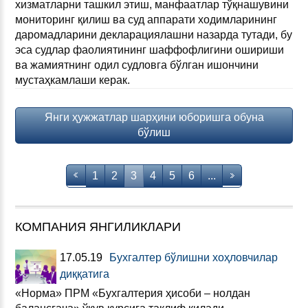
хизматларни ташкил этиш, манфаатлар тўқнашувини
мониторинг қилиш ва суд аппарати ходимларининг
даромадларини декларациялашни назарда тутади, бу
эса судлар фаолиятининг шаффофлигини ошириши
ва жамиятнинг одил судловга бўлган ишончини
мустаҳкамлаши керак.
Янги ҳужжатлар шарҳини юборишга обуна
бўлиш
1
2
3
4
5
6
...
КОМПАНИЯ ЯНГИЛИКЛАРИ
17.05.19
Бухгалтер бўлишни хоҳловчилар
диққатига
«Норма» ПРМ «Бухгалтерия ҳисоби – нолдан