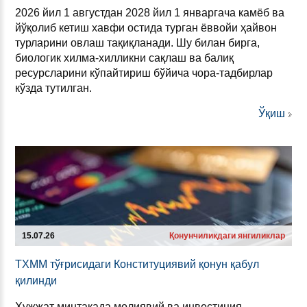
2026 йил 1 августдан 2028 йил 1 январгача камёб ва
йўқолиб кетиш хавфи остида турган ёввойи ҳайвон
турларини овлаш тақиқланади. Шу билан бирга,
биологик хилма-хилликни сақлаш ва балиқ
ресурсларини кўпайтириш бўйича чора-тадбирлар
кўзда тутилган.
Ўқиш
15.07.26
Қонунчиликдаги янгиликлар
ТХММ тўғри­си­да­ги Кон­сти­ту­ци­явий қонун қабул
қилин­ди
Ҳужжат минтақада молиявий ва инвестиция