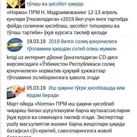
тўлаш ва ҳисобот ҳақида
«Норма» ПРМ Н. Мадраимованинг 12-13 апрель
кунлари ўтказиладиган «2019 йил учун янги тартибда
фойда солиғини ҳисоблаш, ҳисобот топшириш ва
тўлаш тартиби» ўқув курсига таклиф қилади
19.03.19
2019 йилги солиқ қонунчилиги
тўпламини қаердан сотиб олиш мумкин
knigi.uz интернет-дўкони ўрнатиладиган CD-диск
версиясидаги «Ўзбекистон Республикаси солиқ
қонунчилиги» норматив-ҳуқуқий ҳужжатлар
тўпламини эътиборингизга ҳавола этади
05.03.19
Иш ҳақини тўғри ҳисоблашда ким
ёрдам беради
Март ойида «Norma» ПРМ иш ҳақини ҳисоблаб
чиқариш билан шуғулланувчи барча мутахассисларни
ўқув курси ва семинарга таклиф этади. Экспертлар
ушбу масъулиятли ишнинг барча жиҳатлари ҳақида
батафсил сўз юритиб, саволларингизга жавоб