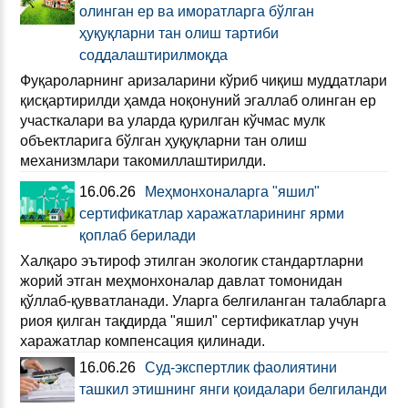
олинган ер ва иморатларга бўлган
ҳуқуқларни тан олиш тартиби
соддалаштирилмоқда
Фуқароларнинг аризаларини кўриб чиқиш муддатлари
қисқартирилди ҳамда ноқонуний эгаллаб олинган ер
участкалари ва уларда қурилган кўчмас мулк
объектларига бўлган ҳуқуқларни тан олиш
механизмлари такомиллаштирилди.
16.06.26
Меҳмонхоналарга "яшил"
сертификатлар харажатларининг ярми
қоплаб берилади
Халқаро эътироф этилган экологик стандартларни
жорий этган меҳмонхоналар давлат томонидан
қўллаб-қувватланади. Уларга белгиланган талабларга
риоя қилган тақдирда "яшил" сертификатлар учун
харажатлар компенсация қилинади.
16.06.26
Суд-экспертлик фаолиятини
ташкил этишнинг янги қоидалари белгиланди