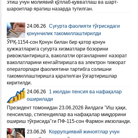
этиш учун молиявий қўллаб-қувватлаш ва шарт-
шароитлар яратиш назарда тутилган.
24.06.26
Суғурта фаолияти тўғрисидаги
қонунчилик такомиллаштирилди
ЎРҚ-1154-сон Қонун билан бир қатор қонун
ҳужжатларига суғурта хизматлари бозорини
ривожлантиришга, ваколатли органларнинг назорат
ваколатларини кенгайтиришга ва электрон тижорат
операторлари фаолиятини тартибга солишни
такомиллаштиришга қаратилган ўзгартиришлар
киритилди.
24.06.26
1 июлдан пенсия ва нафақалар
оширилади
Президент томонидан 23.06.2026 йилдаги "Иш ҳақи,
пенсиялар, стипендиялар ва нафақалар миқдорини
ошириш тўғрисида"ги ПФ-115-сон Фармон имзоланди.
23.06.26
Коррупциявий жиноятлар учун