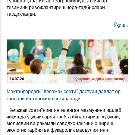
суришга қаратилган географик кўрсаткичлар
тизимини ривожлантириш чора-тадбирлари
тасдиқланди.
Ўқиш
14.07.26
Қонунчиликдаги янгиликлар
Мак­таб­лар­да­ги "Ке­ла­жак со­ати" дас­ту­ри дав­лат ор­
ган­ла­ри иш­ти­ро­ки­да ян­ги­ла­на­ди
"Келажак соати"нинг янгиланган мазмунини ишлаб
чиқишда ўқувчиларни касбга йўналтириш, ҳуқуқий,
молиявий ва рақамли саводхонлигини ошириш,
экологик тарбия ва фуқаролик масъулиятини