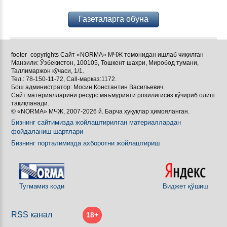
Газеталарга обуна
footer_copyrights Сайт «NORMA» МЧЖ томонидан ишлаб чиқилган
Манзили: Ўзбекистон, 100105, Тошкент шаҳри, Миробод тумани,
Таллимаржон кўчаси, 1/1.
Тел.: 78-150-11-72, Call-марказ:1172.
Бош администратор: Мосин Константин Васильевич.
Сайт материалларини ресурс маъмурияти розилигисиз кўчириб олиш
тақиқланади.
© «NORMA» МЧЖ, 2007-2026 й. Барча ҳуқуқлар ҳимояланган.
Бизнинг сайтимизда жойлаштирилган материаллардан
фойдаланиш шартлари
Бизнинг порталимизда ахборотни жойлаштириш
Тугмамиз коди
Виджет қўшиш
RSS канал
18+