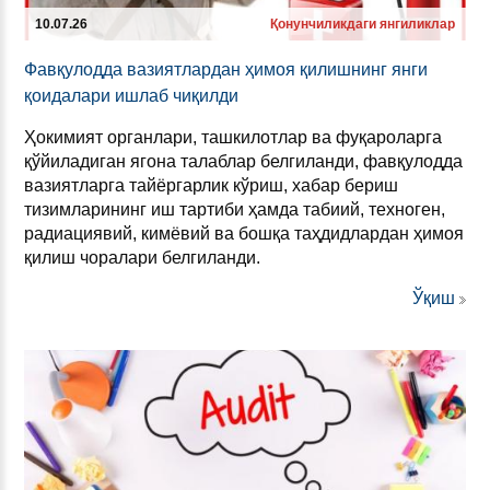
10.07.26
Қонунчиликдаги янгиликлар
Фавқулод­да ва­зи­ят­лар­дан ҳимоя қилиш­нинг ян­ги
қоида­ла­ри иш­лаб чиқил­ди
Ҳокимият органлари, ташкилотлар ва фуқароларга
қўйиладиган ягона талаблар белгиланди, фавқулодда
вазиятларга тайёргарлик кўриш, хабар бериш
тизимларининг иш тартиби ҳамда табиий, техноген,
радиациявий, кимёвий ва бошқа таҳдидлардан ҳимоя
қилиш чоралари белгиланди.
Ўқиш