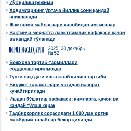
Йўқ қилиш режими
Ходимларнинг ўртача йиллик сони қандай
аниқланади
Жамғарма маблағлари ҳисобидан имтиёзлар
Вақтинча меҳнатга лаёқатсизлик нафақаси қачон
ва қандай тўланади
2025, 30 декабрь
№ 52
Божхона тартиб-таомиллари
соддалаштирилмоқда
Тунги вақтдаги ишга жалб қилиш тартиби
Бюджет харажатлари устидан назорат
кучайтирилади
Ишдан бўшатиш нафақаси: кимларга, қачон ва
қандай тўлаш керак
Тадбиркорлик соҳасидаги 1 600 дан ортиқ
мажбурий талаблар бекор қилинди