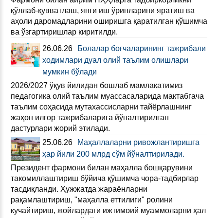
қўллаб-қувватлаш, янги иш ўринларини яратиш ва
аҳоли даромадларини оширишга қаратилган қўшимча
ва ўзгартиришлар киритилди.
26.06.26
Болалар боғчаларининг тажрибали
ходимлари дуал олий таълим олишлари
мумкин бўлади
2026/2027 ўқув йилидан бошлаб мамлакатимиз
педагогика олий таълим муассасаларида мактабгача
таълим соҳасида мутахассисларни тайёрлашнинг
жаҳон илғор тажрибаларига йўналтирилган
дастурлари жорий этилади.
25.06.26
Маҳаллаларни ривожлантиришга
ҳар йили 200 млрд сўм йўналтирилади.
Президент фармони билан маҳалла бошқарувини
такомиллаштириш бўйича қўшимча чора-тадбирлар
тасдиқланди. Ҳужжатда жараёнларни
рақамлаштириш, "маҳалла еттилиги" ролини
кучайтириш, жойлардаги ижтимоий муаммоларни ҳал