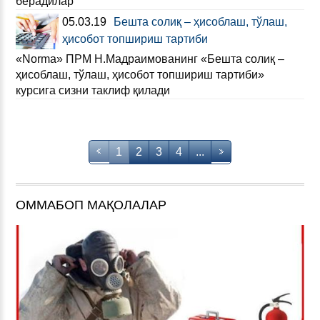
берадилар
05.03.19
Бешта солиқ – ҳисоблаш, тўлаш,
ҳисобот топшириш тартиби
«Norma» ПРМ Н.Мадраимованинг «Бешта солиқ –
ҳисоблаш, тўлаш, ҳисобот топшириш тартиби»
курсига сизни таклиф қилади
1
2
3
4
...
ОММАБОП МАҚОЛАЛАР