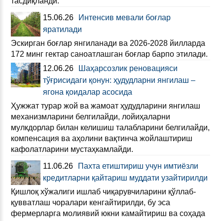
тасдиқланди.
15.06.26
Интенсив мевали боғлар
яратилади
Эскирган боғлар янгиланади ва 2026-2028 йилларда
172 минг гектар саноатлашган боғлар барпо этилади.
12.06.26
Шаҳарсозлик реновацияси
тўғрисидаги қонун: ҳудудларни янгилаш –
ягона қоидалар асосида
Ҳужжат турар жой ва жамоат ҳудудларини янгилаш
механизмларини белгилайди, лойиҳаларни
мулкдорлар билан келишиш талабларини белгилайди,
компенсация ва аҳолини вақтинча жойлаштириш
кафолатларини мустаҳкамлайди.
11.06.26
Пахта етиштириш учун имтиёзли
кредитларни қайтариш муддати узайтирилди
Қишлоқ хўжалиги ишлаб чиқарувчиларини қўллаб-
қувватлаш чоралари кенгайтирилди, бу эса
фермерларга молиявий юкни камайтириш ва соҳада