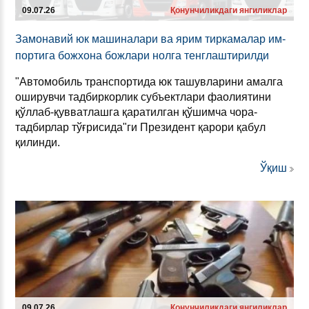
09.07.26
Қонунчиликдаги янгиликлар
За­мо­на­вий юк ма­ши­на­ла­ри ва ярим тир­ка­ма­лар им­
пор­ти­га бож­хо­на бож­ла­ри нол­га тен­глаш­ти­рил­ди
"Автомобиль транспортида юк ташувларини амалга
оширувчи тадбиркорлик субъектлари фаолиятини
қўллаб-қувватлашга қаратилган қўшимча чора-
тадбирлар тўғрисида"ги Президент қарори қабул
қилинди.
Ўқиш
09.07.26
Қонунчиликдаги янгиликлар