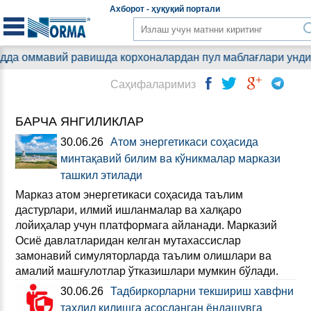
Aхборот - ҳуқуқий
портали
авий равишда корхоналардан пул маблағлари ундирилмоқда
Саҳифаларимиз
БАРЧА ЯНГИЛИКЛАР
30.06.26
Атом энергетикаси соҳасида
минтақавий билим ва кўникмалар маркази
ташкил этилади
Марказ атом энергетикаси соҳасида таълим
дастурлари, илмий ишланмалар ва халқаро
лойиҳалар учун платформага айланади. Марказий
Осиё давлатларидан келган мутахассислар
замонавий симуляторларда таълим олишлари ва
амалий машғулотлар ўтказишлари мумкин бўлади.
30.06.26
Тадбиркорларни текшириш хавфни
таҳлил қилишга асосланган ёндашувга