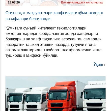
23.07.26
Қонунчиликдаги янгиликлар
Озиқ-овқат маҳсу­лот­ла­ри хав­фсиз­ли­ги қўми­та­си­нинг
ва­зи­фа­ла­ри бел­ги­лан­ди
Қўмитага сунъий интеллект технологиялари
имкониятларидан фойдаланган ҳолда хавфларни
бошқариш ва хавф таҳлилига асосланган самарали
назоратни ташкил этишни назарда тутувчи ягона
автоматлаштирилган ахборот платформасини ишга
тушириш вазифаси қўйилди.
Ўқиш