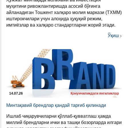
муҳитини ривожлантиришда асосий бўғинга
айланадиган Тошкент халқаро молия маркази (ТХММ)
иштирокчилари учун алоҳида ҳуқуқий режим,
имтиёзлар ва халқаро стандартларни жорий этади.
Ўқиш
14.07.26
Қонунчиликдаги янгиликлар
Мин­тақавий брен­длар қан­дай тарғиб қили­на­ди
Ишлаб чиқарувчиларни қўллаб-қувватлаш ҳамда
миллий брендларни ички ва ташқи бозорларда илгари