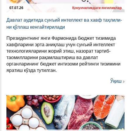
07.07.26
Қонунчиликдаги янгиликлар
Дав­лат ауди­ти­да сунъ­ий ин­тел­лект ва хавф таҳли­ли­
ни қўллаш кен­гай­ти­ри­ла­ди
Президентнинг янги Фармонида бюджет тизимида
хавфларини эрта аниқлаш учун сунъий интеллект
технологияларини жорий этиш, назорат тартиб-
таомилларини рақамлаштириш ва давлат
органларининг бюджет интизоми рейтинги тизимини
яратиш кўзда тутилган.
Ўқиш