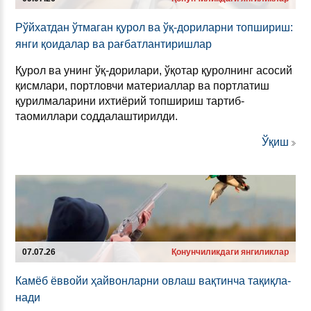
Рўйхат­дан ўтма­ган қурол ва ўқ-до­ри­лар­ни топ­ши­риш:
ян­ги қоида­лар ва рағбат­лан­ти­риш­лар
Қурол ва унинг ўқ-дорилари, ўқотар қуролнинг асосий
қисмлари, портловчи материаллар ва портлатиш
қурилмаларини ихтиёрий топшириш тартиб-
таомиллари соддалаштирилди.
Ўқиш
07.07.26
Қонунчиликдаги янгиликлар
Ка­мёб ёв­войи ҳай­вон­лар­ни ов­лаш вақтин­ча тақиқла­
на­ди