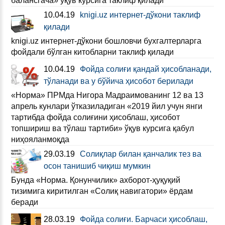
балансгача» ўқув курсига таклиф қилади
10.04.19
knigi.uz интернет-дўкони таклиф
қилади
knigi.uz интернет-дўкони бошловчи бухгалтерларга
фойдали бўлган китобларни таклиф қилади
10.04.19
Фойда солиғи қандай ҳисобланади,
тўланади ва у бўйича ҳисобот берилади
«Норма» ПРМда Нигора Мадраимованинг 12 ва 13
апрель кунлари ўтказиладиган «2019 йил учун янги
тартибда фойда солиғини ҳисоблаш, ҳисобот
топшириш ва тўлаш тартиби» ўқув курсига қабул
ниҳояланмоқда
29.03.19
Солиқлар билан қанчалик тез ва
осон танишиб чиқиш мумкин
Бунда «Норма. Қонунчилик» ахборот-ҳуқуқий
тизимига киритилган «Солиқ навигатори» ёрдам
беради
28.03.19
Фойда солиғи. Барчаси ҳисоблаш,