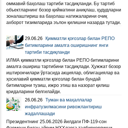
оммавий баҳолаш тартиби тасдиқланди. Бу тартиб
объектларнинг бозор қийматини аниқлаш, ҳудудларни
зоналаштириш ва баҳолаш натижаларини очиқ
ахборот тизимларида эълон қилишни назарда тутади.
29.06.26
Қимматли қоғозлар билан РЕПО
битимларини амалга оширишнинг янги
тартиби тасдиқланди
ИЛМА қимматли қоғозлар билан РЕПО битимларини
амалга ошириш тартибини тасдиқлади. Ҳужжат бозор
иштирокчилари ўртасида акциялар, облигациялар ва
ҳосилавий қимматли қоғозлар билан бундай
битимларни тузиш, ижро этиш ва назорат қилиш
қоидаларини белгилайди.
26.06.26
Туман ва маҳаллалар
инфратузилмасини ривожлантириш
жадаллашади
Президентнинг 25.06.2026 йилдаги ПФ-119-сон
Фармони билан айрим НҲҲларга тадбиркорликни