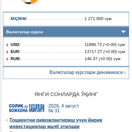
МҲЭКМ
:
1 271 000 сум
Валюталар курси
USD:
11886.72
(+0.00)
сум
EUR:
13717.27
(+0.00)
сум
RUB:
146.37
(+0.00)
сум
Валюталар курслари динамикаси
ЯНГИ СОНЛАРДА ЎҚИНГ
2026, 4 август
№ 31
Тошкентни ривожлантириш учун йирик
инвестициялар жалб этилади