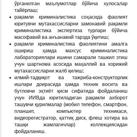
ўрганилган маълумотлар бўйича хулосалар
тайёрлаш;
рақамли криминалистика соҳасида фаолият
юритувчи мутахассисларни замонавий рақамли
криминалистика экспертиза турлари бўйича
масофавий ва анъанавий тарзда ўқитиш;
рақамли криминалистика фаолиятини амалга
ошириш ҳамда махсус криминалистика
лабораториялари ишини самарали ташкил этиш
учун шартнома асосида маҳаллий ва хорижий
мутахассисларни жалб қилиш;
илмий-тадқиқот ва тажриба-конструкторлик
ишлари доирасида ҳамда техник восита ва
бутловчи эҳтиёт қисм сифатида фойдаланиш
учун ИИВда юритиладиган рақамли ахборот
ташувчи қурилмалар (мобил телефон, смартфон,
планшет, компьютер техникаси,
видеорегистратор, қаттиқ диск, флеш хотира ва
ташқи жамлагичлар) коллекциясидан
фойдаланиш.