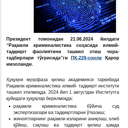
Президент томонидан 21.06.2024 йилдаги
“Рақамли криминалистика соҳасида илмий-
тадқиқот фаолиятини ташкил этиш чора-
тадбирлари тўғрисида”ги
ПҚ-229-сонли
Қарор
имзоланди.
Ҳуқуқни муҳофаза қилиш академияси таркибида
Рақамли криминалистика илмий- тадқиқот институти
ташкил этилмоқда. 2024 йил 1 августдан Институтга
қуйидаги ҳуқуқлар берилмоқда:
рақамли криминалистика бўйича суд
экспертизалари ва тадқиқотларни ўтказиш;
жиноятларнинг рақамли изларини аниқлаш, олиб
қўйиш, сақлаш ва тадқиқот қилиш ҳамда