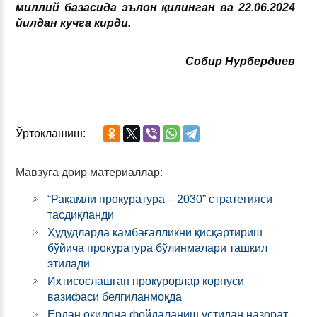
миллий базасида эълон қилинган ва
22
.0
6
.202
4
йилдан кучга кирди.
Собир Нурбердиев
Ўртоқлашиш:
Мавзуга доир материаллар:
“Рақамли прокуратура – 2030” стратегияси
тасдиқланди
Ҳудудларда камбағалликни қисқартириш
бўйича прокуратура бўлинмалари ташкил
этилади
Ихтисослашган прокурорлар корпуси
вазифаси белгиланмоқда
Ердан оқилона фойдаланиш устидан назорат