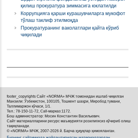
қилиш прокуратура зиммасига юклатилди
Коррупцияга қарши курашувчиларга мукофот
тўлаш таклиф этилмоқда
Прокуратуранинг ваколатлари қайта кўриб
чиқилади
footer_copyrights Сайт «NORMA» МЧЖ томонидан ишлаб чиқилган
Манзили: Ўзбекистон, 100105, Тошкент шаҳри, Миробод тумани,
Таллимаржон кўчаси, 1/1.
Тел.: 78-150-11-72, Call-марказ:1172.
Бош администратор: Мосин Константин Васильевич.
Сайт материалларини ресурс маъмурияти розилигисиз кўчириб олиш
тақиқланади.
© «NORMA» МЧЖ, 2007-2026 й. Барча ҳуқуқлар ҳимояланган.
Бизнинг сайтимизда жойлаштирилган материаллардан