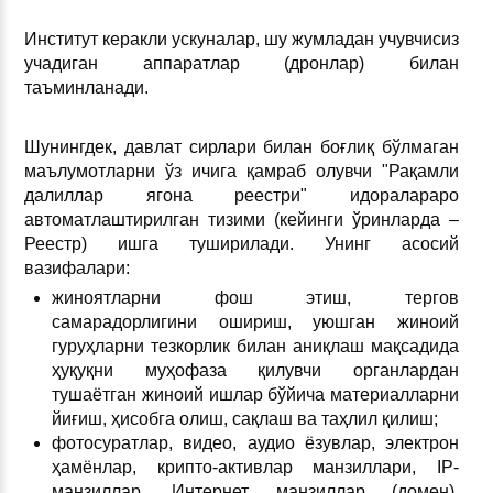
Институт керакли ускуналар, шу жумладан учувчисиз
учадиган аппаратлар (дронлар) билан
таъминланади.
Шунингдек, давлат сирлари билан боғлиқ бўлмаган
маълумотларни ўз ичига қамраб олувчи "Рақамли
далиллар ягона реестри" идоралараро
автоматлаштирилган тизими (кейинги ўринларда –
Реестр) ишга туширилади. Унинг асосий
вазифалари:
жиноятларни фош этиш, тергов
самарадорлигини ошириш, уюшган жиноий
гуруҳларни тезкорлик билан аниқлаш мақсадида
ҳуқуқни муҳофаза қилувчи органлардан
тушаётган жиноий ишлар бўйича материалларни
йиғиш, ҳисобга олиш, сақлаш ва таҳлил қилиш;
фотосуратлар, видео, аудио ёзувлар, электрон
ҳамёнлар, крипто-активлар манзиллари, IP-
манзиллар, Интернет манзиллар (домен),