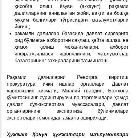
ҳисобга олиш ёзуви (аккаунт), рақамли
далилларнинг аниқланган жойи, вақти ва бошқа
муҳим белгилари тўғрисидаги маълумотларни
йиғиш;
рақамли далиллар базасида давлат сирларига
оид бўлмаган ахборотни сақлаш, қайта ишлаш ва
ҳимоя қилиш механизмлари, ахборот
инфратузилмаси ишончлилиги, маълумотлар
базаларининг захираларини таъминлаш.
Рақамли далилларни Реестрга киритиш
прокуратура, ички ишлар органлари, Давлат
хавфсизлик хизмати, Миллий гвардия, Божхона
қўмитасининг суриштирувчи ва терговчилари ҳамда
давлат суд-экспертиза муассасалари, давлат
органларининг экспертиза бўлинмалари
экспертлари томонидан амалга оширилади.
Ҳужжат Қонун ҳужжатлари маълумотлари