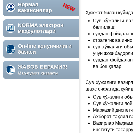
Нормал
вакансиялар
Ҳужжат билан қуйида
Сув хўжалиги ва
NORMA электрон
белгилаш;
маҳсулотлари
сувдан фойдалани
стратегик ва инн
On-line қонунчилиги
сув хўжалиги об
базаси
учун жозибадорл
сувдан фойдалан
ЖАВОБ БЕРАМИЗ!
ва бошқалар.
Маълумот хизмати
Сув хўжалиги вазир
шахс сифатида қуйид
Сув хўжалиги объ
Сув хўжалиги ло
Марказий диспетч
Ахборот-таҳлил в
Вазирлар Маҳкама
институти тасарр