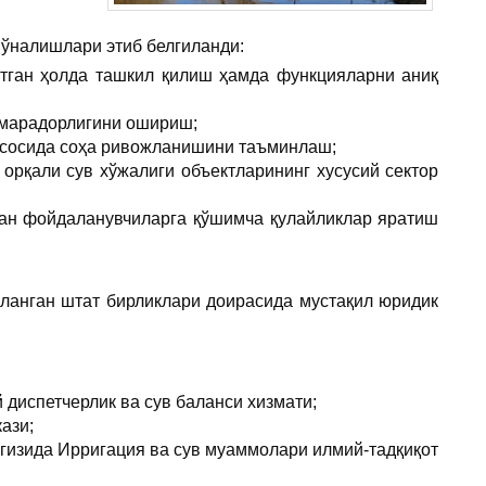
йўналишлари этиб белгиланди:
атган ҳолда ташкил қилиш ҳамда функцияларни аниқ
амарадорлигини ошириш;
 асосида соҳа ривожланишини таъминлаш;
рқали сув хўжалиги объектларининг хусусий сектор
ан фойдаланувчиларга қўшимча қулайликлар яратиш
ланган штат бирликлари доирасида мустақил юридик
 диспетчерлик ва сув баланси хизмати;
ази;
гизида Ирригация ва сув муаммолари илмий-тадқиқот