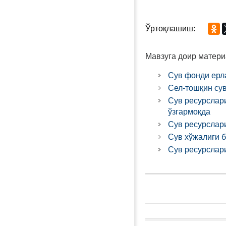
Ўртоқлашиш:
Мавзуга доир матери
Сув фонди ерл
Сел-тошқин су
Сув ресурслар
ўзгармоқда
Сув ресурслар
Сув хўжалиги 
Сув ресурслар