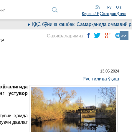
Ру
Oʻz
Кириш / Рўйхатдан ўтиш
ҚҚС бўйича кэшбек: Самарқандда оммавий рав
Саҳифаларимиз
ди
13.05.2024
Рус тилида ўқиш
хўжалигида
нг устувор
тувчи ҳамда
рувчи давлат