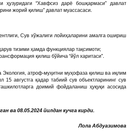
ги ҳузуридаги “Хавфсиз дарё бошқармаси” давлат
рини жорий қилиш” давлат муассасаси.
гентлиги, Сув хўжалиги лойиҳаларини амалга ошириш
қарув тизими ҳамда функциялар тақсимоти;
рансформация қилиш бўйича “йўл харитаси”.
а Экология, атроф-муҳитни муҳофаза қилиш ва иқлим
л 15 августга қадар табиий сув объектларининг сув
ташкилотларга доимий фойдаланиш ҳуқуқи асосида
 ва 08.05.2024 йилдан кучга кирди.
Лола Абдуазимова