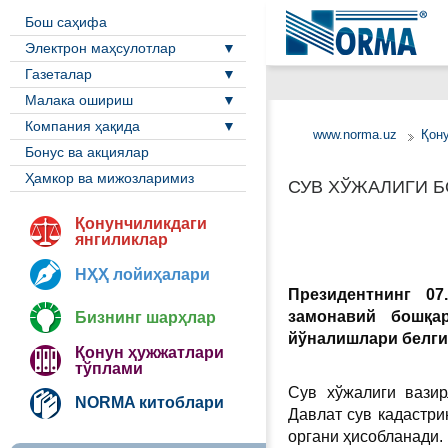
Бош саҳифа
Электрон маҳсулотлар
Газеталар
Малака ошириш
Компания ҳақида
www.norma.uz
Қон
Бонус ва акциялар
Ҳамкор ва мижозларимиз
СУВ ХЎЖАЛИГИ 
Қонунчиликдаги
янгиликлар
НҲҲ лойиҳалари
Президентнинг 07
замонавий
бош
қ
а
Бизнинг шарҳлар
йўналишлари белг
Қонун ҳужжатлари
тўплами
Сув хўжалиги вази
NORMA китоблари
Давлат сув кадастр
органи ҳисобланади.