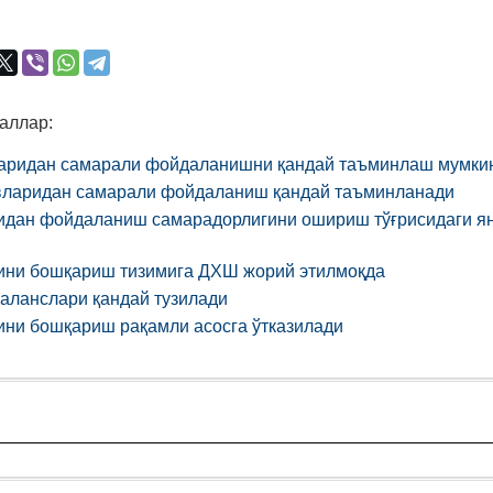
аллар:
аридан самарали фойдаланишни қандай таъминлаш мумки
вларидан самарали фойдаланиш қандай таъминланади
идан фойдаланиш самарадорлигини ошириш тўғрисидаги янг
ини бошқариш тизимига ДХШ жорий этилмоқда
баланслари қандай тузилади
ини бошқариш рақамли асосга ўтказилади