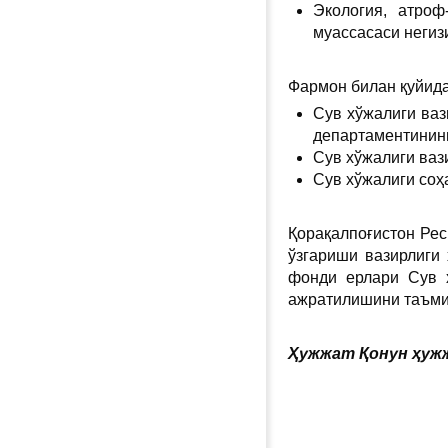
Экология, атроф
муассасаси негиз
Фармон билан қуйида
Сув хўжалиги ваз
департаментининг
Сув хўжалиги ваз
Сув хўжалиги соҳ
Қорақалпоғистон Рес
ўзгариши вазирлиги 
фонди ерлари Сув х
ажратилишини таъми
Ҳужжат Қонун ҳужж