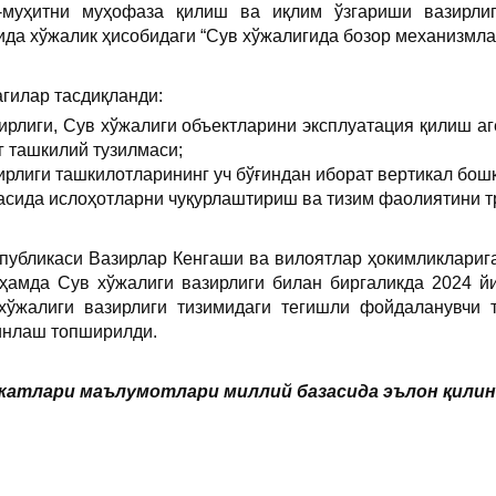
-муҳитни муҳофаза қилиш ва иқлим ўзгариши вазирли
ида хўжалик ҳисобидаги “Сув хўжалигида бозор механизмла
гилар тасдиқланди:
ирлиги, Сув хўжалиги объектларини эксплуатация қилиш а
 ташкилий тузилмаси;
ирлиги ташкилотларининг уч бўғиндан иборат вертикал бош
асида ислоҳотларни чуқурлаштириш ва тизим фаолиятини т
публикаси Вазирлар Кенгаши ва вилоятлар ҳокимликлариг
ҳамда Сув хўжалиги вазирлиги билан биргаликда 2024 йи
ўжалиги вазирлиги тизимидаги тегишли фойдаланувчи 
нлаш топширилди.
атлари маълумотлари миллий базасида эълон қилинган