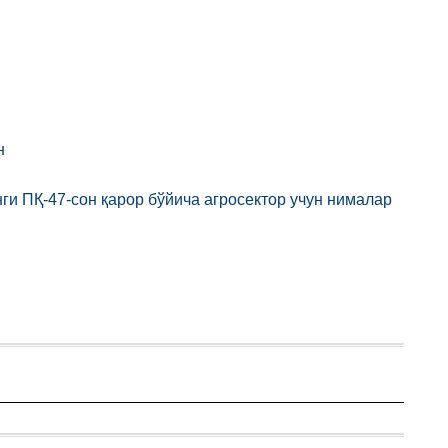
н
и ПҚ-47-сон қарор бўйича агросектор учун нималар