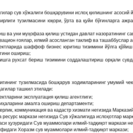
гилар сув хўжалиги бошқарувини ислоҳ қилишнинг асосий 
зирлиги тузилмасини юқори, ўрта ва қуйи бўғинларга ажр
ш ва уни муҳофаза қилиш устидан давлат назоратининг с
овацион ғоялар, илмий асосланган таклиф ва ташаббуслар
ъектларида шаффоф бизнес юритиш тизимини йўлга қўйиш о
игини ошириш;
ишга рухсат бериш тизимини соддалаштириш орқали сувд
лигининг тузилмасида бошқарув ходимларининг умумий чек
агилар ташкил этилади:
ектларини эксплуатация қилиш агентлиги;
йиҳаларини амалга ошириш департаменти;
ерлик, коммуникация ва кадастр хизмати негизида Марказий
а ресурс маркази негизида Сув хўжалигида ислоҳотлар марк
си ҳузуридаги Сув муаммолари илмий-тадқиқот маркази не
уфидаги Хоразм сув муаммолари илмий-тадқиқот маркази;