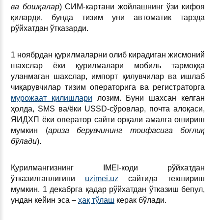
ва бошқалар
) СИМ-картани жойлашнинг ўзи кифоя
қиларди, бунда тизим уни автоматик тарзда
рўйхатдан ўтказарди.
1 ноябрдан қурилмаларни олиб кирадиган жисмоний
шахслар ёки қурилмалари мобиль тармоққа
уланмаган шахслар, импорт қилувчилар ва ишлаб
чиқарувчилар тизим операторига ва регистраторга
мурожаат қилишлари
лозим. Буни шахсан келган
ҳолда, SMS ва/ёки USSD-сўровлар, почта алоқаси,
ЯИДХП ёки оператор сайти орқали амалга ошириш
мумкин (
ариза берувчининг тоифасига боғлиқ
бўлади
).
Қурилмангизнинг IMEI-коди рўйхатдан
ўтказилганлигини
uzimei.uz
сайтида текшириш
мумкин. 1 декабрга қадар рўйхатдан ўтказиш бепул,
ундан кейин эса –
ҳақ тўлаш
керак бўлади.