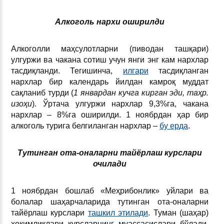
Алкоголь нархи оширилди
Алкоголли маҳсулотларни (пиводан ташқари)
улгуржи ва чакана сотиш учун янги энг кам нархлар
тасдиқланди. Тегишинча,
илгари
тасдиқланган
нархлар бир календарь йилдан камроқ муддат
сақланиб турди (
1 январдан кучга кирган эди, таҳр.
изоҳи
). Ўртача улгуржи нархлар 9,3%га, чакана
нархлар – 8%га оширилди. 1 ноябрдан ҳар бир
алкоголь турига белгиланган нархлар –
бу ерда
.
Тутинган ота-оналарни тайёрлаш курслари
очилади
1 ноябрдан бошлаб «Meҳpибoнлик» уйлари ва
болалар шаҳарчаларида тутинган ота-оналарни
тайёрлаш курслари
ташкил этилади
. Туман (шаҳар)
ҳокимликлари курсларнинг муассасислари бўлади.