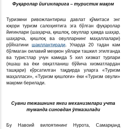
Фуқаролар йиғинларига – туристик мақом
Туризмни ривожлантириш давлат қўмитаси энг
юқори туризм салоҳиятига эга бўлган фуқаролар
йиғинлари (шаҳарча, қишлоқ, овуллар ҳамда шаҳар,
шаҳарча, қишлоқ ва овулларнинг маҳаллалари)
рўйхатини
шакллантиради
. Уларда 20 тадан кам
бўлмаган оилавий меҳмон уйлари ташкил этилганда
ва туристлар учун камида 5 хил хизмат турлари
(яшаш ва ёки овқатланиш бўйича хизматлардан
ташқари) кўрсатилган тақдирда уларга «Туризм
маҳалласи», «Туризм қишлоғи» ёки «Туризм овули»
мақоми берилади.
Сувни тежашнинг янги механизмлари учта
туманда синовдан ўтказилади
Бу Навоий вилоятининг Нурота, Самарқанд