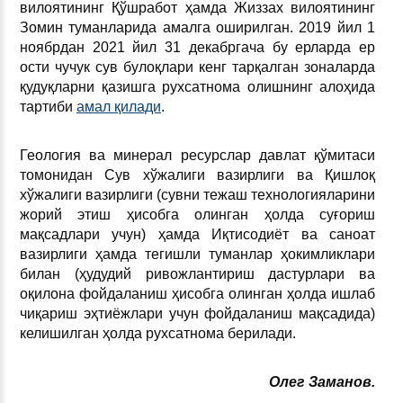
вилоятининг Қўшработ ҳамда Жиззах вилоятининг
Зомин туманларида амалга оширилган. 2019 йил 1
ноябрдан 2021 йил 31 декабргача бу ерларда ер
ости чучук сув булоқлари кенг тарқалган зоналарда
қудуқларни қазишга рухсатнома олишнинг алоҳида
тартиби
амал қилади
.
Геология ва минерал ресурслар давлат қўмитаси
томонидан Сув хўжалиги вазирлиги ва Қишлоқ
хўжалиги вазирлиги (сувни тежаш технологияларини
жорий этиш ҳисобга олинган ҳолда суғориш
мақсадлари учун) ҳамда Иқтисодиёт ва саноат
вазирлиги ҳамда тегишли туманлар ҳокимликлари
билан (ҳудудий ривожлантириш дастурлари ва
оқилона фойдаланиш ҳисобга олинган ҳолда ишлаб
чиқариш эҳтиёжлари учун фойдаланиш мақсадида)
келишилган ҳолда рухсатнома берилади.
Олег Заманов.