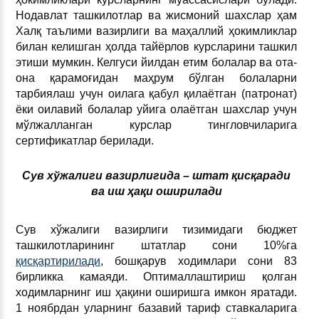
Нодавлат ташкилотлар ва жисмоний шахслар ҳам
Халқ таълими вазирлиги ва маҳаллий ҳокимликлар
билан келишган ҳолда тайёрлов курсларини ташкил
этиши мумкин. Келгуси йилдан етим болалар ва ота-
она қарамоғидан маҳрум бўлган болаларни
тарбиялаш учун оилага қабул қилаётган (патронат)
ёки оилавий болалар уйига олаётган шахслар учун
мўлжалланган курслар тингловчиларига
сертификатлар берилади.
Сув хўжалиги вазирлигида – штат қисқаради
ва иш ҳақи оширилади
Сув хўжалиги вазирлиги тизимидаги бюджет
ташкилотларининг штатлар сони 10%га
қисқартирилади
, бошқарув ходимлари сони 83
бирликка камаяди. Оптималлаштириш қолган
ходимларнинг иш ҳақини оширишга имкон яратади.
1 ноябрдан уларнинг базавий тариф ставкаларига