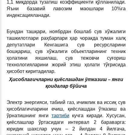
1,1 миқдорда тузатиш коэффициенти қўлланилади.
Яъни базавий лавозим маошлари 10%га
индексацияланади.
Бундан ташқари, ноябрдан бошлаб сув хўжалиги
ташкилотлари раҳбарлари ҳар чоракда туман халқ
депутатлари Кенгашига сув ресурсларини
бошқариш, сув хўжалиги объектларининг техник
ҳолатини яхшилаш, сув тежовчи суғориш
технологияларини жорий этиш ҳолати тўғрисида
ҳисобот киритадилар.
Ҳисоблагичларни қиёслашдан ўтказиш – янги
қоидалар бўйича
Электр энергияси, табиий газ, ичимлик ва иссиқ сув
ҳисоблагичларини ечиш, қиёслашдан ўтказиш ва
ўрнатишнинг янги
тартиби
кучга киради. Хусусан,
қиёслашлар ўртасидаги интервал 2 бараварга:
юридик шахслар учун – 2 йилдан 4 йилгача,