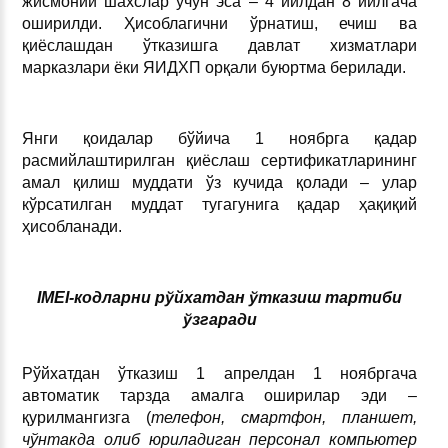
жисмоний шахслар учун эса – 4 йилдан 8 йилгача
оширилди. Ҳисоблагични ўрнатиш, ечиш ва
қиёслашдан ўтказишга давлат хизматлари
марказлари ёки ЯИДХП орқали буюртма берилади.
Янги қоидалар бўйича 1 ноябрга қадар
расмийлаштирилган қиёслаш сертификатларининг
амал қилиш муддати ўз кучида қолади – улар
кўрсатилган муддат тугагунига қадар ҳақиқий
ҳисобланади.
IMEI-кодларни рўйхатдан ўтказиш тартиби
ўзгаради
Рўйхатдан ўтказиш 1 апрелдан 1 ноябргача
автоматик тарзда амалга оширилар эди –
қурилмангизга (
телефон, смартфон, планшет,
чўнтакда олиб юриладиган персонал компьютер