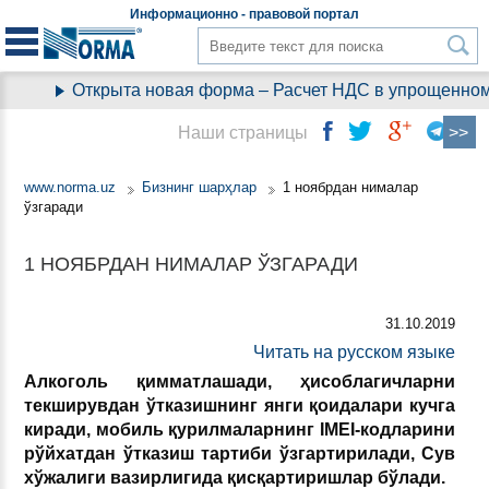
Информационно - правовой
портал
Открыта новая форма – Расчет НДС в упрощенном 
Наши страницы
www.norma.uz
Бизнинг шарҳлар
1 ноябрдан нималар
ўзгаради
1 НОЯБРДАН НИМАЛАР ЎЗГАРАДИ
31.10.2019
Читать на русском языке
Алкоголь қимматлашади, ҳисоблагичларни
текширувдан ўтказишнинг янги қоидалари кучга
киради, мобиль қурилмаларнинг IMEI-кодларини
рўйхатдан ўтказиш тартиби ўзгартирилади, Сув
хўжалиги вазирлигида қисқартиришлар бўлади.