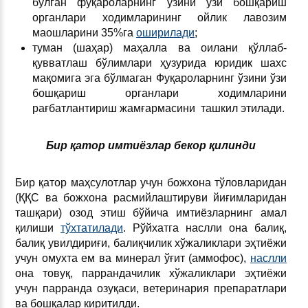
бўлган фуқароларнинг ўзини ўзи бошқариш
органлари ходимларининг ойлик лавозим
маошларини 35%га
оширилади
;
туман (шаҳар) маҳалла ва оилани қўллаб-
қувватлаш бўлимлари ҳузурида юридик шахс
мақомига эга бўлмаган Фуқароларнинг ўзини ўзи
бошқариш органлари ходимларини
рағбатлантириш жамғармасини ташкил этилади.
Бир қатор имтиёзлар бекор қилинди
Бир қатор маҳсулотлар учун божхона тўловларидан
(ҚҚС ва божхона расмийлаштируви йиғимларидан
ташқари) озод этиш бўйича имтиёзларнинг амал
қилиши
тўхтатилади
. Рўйхатга наслли она балиқ,
балиқ увилдириғи, балиқчилик хўжаликлари эҳтиёжи
учун омухта ем ва минерал ўғит (аммофос),
наслли
она товуқ, паррандачилик хўжаликлари эҳтиёжи
учун парранда озуқаси, ветеринария препаратлари
ва бошқалар киритилди.