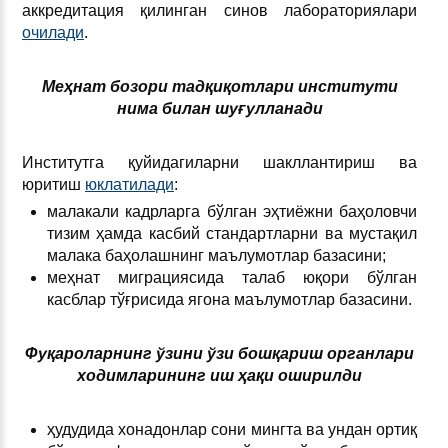
аккредитация қилинган синов лабораториялари
очилади
.
Меҳнат бозори тадқиқотлари институти
нима билан шуғулланади
Институтга қуйидагиларни шакллантириш ва
юритиш
юклатилади
:
малакали кадрларга бўлган эҳтиёжни баҳоловчи
тизим ҳамда касбий стандартларни ва мустақил
малака баҳолашнинг маълумотлар базасини;
меҳнат миграциясида талаб юқори бўлган
касблар тўғрисида ягона маълумотлар базасини.
Фуқароларнинг ўзини ўзи бошқариш органлари
ходимларининг иш ҳақи оширилди
ҳудудида хонадонлар сони мингта ва ундан ортиқ