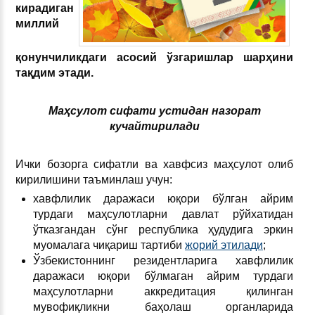
кирадиган
миллий
қонунчиликдаги асосий ўзгаришлар шарҳини
тақдим этади.
Маҳсулот сифати устидан назорат
кучайтирилади
Ички бозорга сифатли ва хавфсиз маҳсулот олиб
кирилишини таъминлаш учун:
хавфлилик даражаси юқори бўлган айрим
турдаги маҳсулотларни давлат рўйхатидан
ўтказгандан сўнг республика ҳудудига эркин
муомалага чиқариш тартиби
жорий этилади
;
Ўзбекистоннинг резидентларига хавфлилик
даражаси юқори бўлмаган айрим турдаги
маҳсулотларни аккредитация қилинган
мувофиқликни баҳолаш органларида