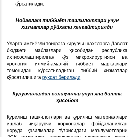
кўрсатилади.
Нодавлат тиббиёт ташкилотлари учун
хизматлар рўйхати кенгайтирилди
Уларга имтиёзли тоифага кирувчи шахсларга Давлат
бюджети маблағлари ҳисобидан республика
ихтисослаштирилган кўз микрохирургияси ва
урология илмий-амалий тиббиёт марказлари
томонидан кўрсатиладиган тиббий хизматлар
кўрсатилишига
рухсат берилади
.
Қурувчилардан солиқчилар учун яна битта
ҳисобот
Қурилиш ташкилотлари ва қурилиш материаллари
ишлаб чиқарувчи корхоналар фойдаланилган
норуда қазилмалар тўғрисидаги маълумотларни