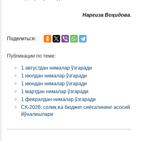
Наргиза Воҳидова.
Поделиться:
Публикации по теме:
1 августдан нималар ўзгаради
1 июлдан нималар ўзгаради
1 июндан нималар ўзгаради
1 мартдан нималар ўзгаради
1 февралдан нималар ўзгаради
СК-2026: солиқ ва бюджет сиёсатининг асосий
йўналишлари