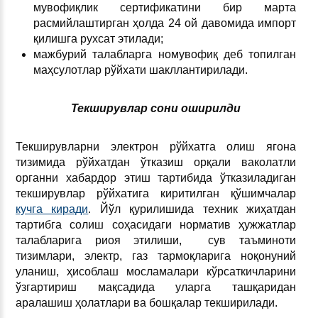
мувофиқлик сертификатини бир марта
расмийлаштирган ҳолда 24 ой давомида импорт
қилишга рухсат этилади;
мажбурий талабларга номувофиқ деб топилган
маҳсулотлар рўйхати шакллантирилади.
Текширувлар сони оширилди
Текширувларни электрон рўйхатга олиш ягона
тизимида рўйхатдан ўтказиш орқали ваколатли
органни хабардор этиш тартибида ўтказиладиган
текширувлар рўйхатига киритилган қўшимчалар
кучга киради
. Йўл қурилишида техник жиҳатдан
тартибга солиш соҳасидаги норматив ҳужжатлар
талабларига риоя этилиши, сув таъминоти
тизимлари, электр, газ тармоқларига ноқонуний
уланиш, ҳисоблаш мосламалари кўрсаткичларини
ўзгартириш мақсадида уларга ташқаридан
аралашиш ҳолатлари ва бошқалар текширилади.