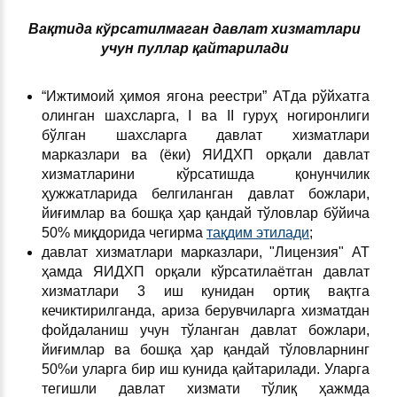
Вақтида кўрсатилмаган давлат хизматлари
учун пуллар қайтарилади
“Ижтимоий ҳимоя ягона реестри” АТда рўйхатга
олинган шахсларга, I ва II гуруҳ ногиронлиги
бўлган шахсларга давлат хизматлари
марказлари ва (ёки) ЯИДХП орқали давлат
хизматларини кўрсатишда қонунчилик
ҳужжатларида белгиланган давлат божлари,
йиғимлар ва бошқа ҳар қандай тўловлар бўйича
50% миқдорида чегирма
тақдим этилади
;
давлат хизматлари марказлари, "Лицензия" АТ
ҳамда ЯИДХП орқали кўрсатилаётган давлат
хизматлари 3 иш кунидан ортиқ вақтга
кечиктирилганда, ариза берувчиларга хизматдан
фойдаланиш учун тўланган давлат божлари,
йиғимлар ва бошқа ҳар қандай тўловларнинг
50%и уларга бир иш кунида қайтарилади. Уларга
тегишли давлат хизмати тўлиқ ҳажмда