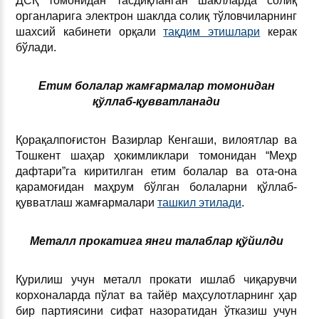
ДСҚ томонидан тасдиқланган шаклларда солиқ
органларига электрон шаклда солиқ тўловчиларнинг
шахсий кабинети орқали
тақдим этишлари
керак
бўлади.
Етим болалар жамғармалар томонидан
қўллаб-қувватланади
Қорақалпоғистон Вазирлар Кенгаши, вилоятлар ва
Тошкент шаҳар ҳокимликлари томонидан “Меҳр
дафтари”га киритилган етим болалар ва ота-она
қарамоғидан маҳрум бўлган болаларни қўллаб-
қувватлаш жамғармалари
ташкил этилади
.
Металл прокатига янги талаблар қўйилди
Қурилиш учун металл прокати ишлаб чиқарувчи
корхоналарда пўлат ва тайёр маҳсулотларнинг ҳар
бир партиясини сифат назоратидан ўтказиш учун