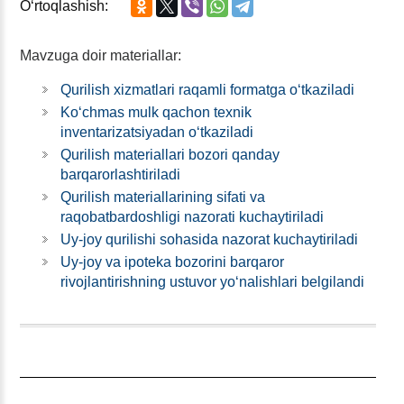
Oʻrtoqlashish:
Mavzuga doir materiallar:
Qurilish хizmatlari raqamli formatga oʻtkaziladi
Koʻchmas mulk qachon teхnik
inventarizatsiyadan oʻtkaziladi
Qurilish materiallari bozori qanday
barqarorlashtiriladi
Qurilish materiallarining sifati va
raqobatbardoshligi nazorati kuchaytiriladi
Uy-joy qurilishi sohasida nazorat kuchaytiriladi
Uy-joy va ipoteka bozorini barqaror
rivojlantirishning ustuvor yoʻnalishlari belgilandi