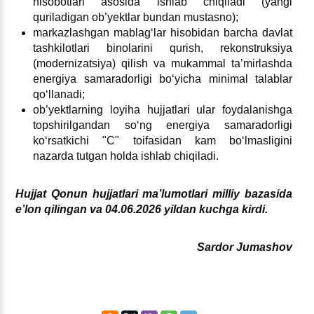
hisobotlari asosida ishlab chiqiladi (yangi
quriladigan ob’yektlar bundan mustasno);
markazlashgan mablagʻlar hisobidan barcha davlat
tashkilotlari binolarini qurish, rekonstruksiya
(modernizatsiya) qilish va mukammal ta’mirlashda
energiya samaradorligi boʻyicha minimal talablar
qoʻllanadi;
ob’yektlarning loyiha hujjatlari ular foydalanishga
topshirilgandan soʻng energiya samaradorligi
koʻrsatkichi "C" toifasidan kam boʻlmasligini
nazarda tutgan holda ishlab chiqiladi.
Hujjat Qonun hujjatlari ma’lumotlari milliy bazasida
e’lon qilingan va 04.06.2026 yildan kuchga kirdi.
Sardor Jumashov