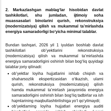
2. Markazlashgan mablagʻlar hisobidan davlat
tashkilotlari, shu jumladan, ijtimoiy soha
muassasalari binolarini qurish, rekonstruksiya
(modernizatsiya) qilish va mukammal ta’mirlashda
energiya samaradorligi boʻyicha minimal talablar.
Bundan tashqari, 2026 yil 1 iyuldan boshlab davlat
tashkilotlari ob’yektlarini rekonstruksiya
(modernizatsiya) qilish va mukammal ta’mirlashda
energiya samaradorligini oshirish bilan bogʻliq quyidagi
talablar joriy qilinadi:
ob’yektlar loyiha hujjatlarini ishlab chiqish va
shaharsozlik ekspertizasidan oʻtkazish, ularni
qurish, rekonstruksiya (modernizatsiya) qilish
hamda mukammal ta’mirlash jarayonida energiya
samaradorligini oshirish bilan bogʻliq tadbirlar va ish
hajmlarining maqbullashtirilishiga yoʻl qoʻyilmaydi;
ob’yektlarning loyiha hujjatlari energiya auditi