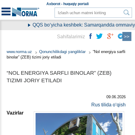
Aхborot - huquqiy
portali
QQS boʻyicha keshbek: Samarqandda ommaviy ravi
Sahifalarimiz
www.norma.uz
Qonunchilikdagi yangiliklar
“Nol energiya sarfli
binolar” (ZEB) tizimi joriy etiladi
“NOL ENERGIYA SARFLI BINOLAR” (ZEB)
TIZIMI JORIY ETILADI
09.06.2026
Rus tilida oʻqish
Vazirlar