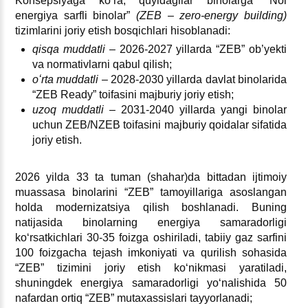
Konsepsiyaga koʻra, quyidagilar binolarga “Nol
energiya sarfli binolar”
(ZEB – zero-energy building)
tizimlarini joriy etish bosqichlari hisoblanadi:
q
is
q
a muddatli
– 2026-2027 yillarda “ZEB” ob’yekti
va normativlarni qabul qilish;
oʻrta muddatli
– 2028-2030 yillarda davlat binolarida
“ZEB Ready” toifasini majburiy joriy etish;
uzo
q
muddatli
– 2031-2040 yillarda yangi binolar
uchun ZEB/NZEB toifasini majburiy qoidalar sifatida
joriy etish.
2026 yilda 33 ta tuman (shahar)da bittadan ijtimoiy
muassasa binolarini “ZEB” tamoyillariga asoslangan
holda modernizatsiya qilish boshlanadi. Buning
natijasida binolarning energiya samaradorligi
koʻrsatkichlari 30-35 foizga oshiriladi, tabiiy gaz sarfini
100 foizgacha tejash imkoniyati va qurilish sohasida
“ZEB” tizimini joriy etish koʻnikmasi yaratiladi,
shuningdek energiya samaradorligi yoʻnalishida 50
nafardan ortiq “ZEB” mutaхassislari tayyorlanadi;