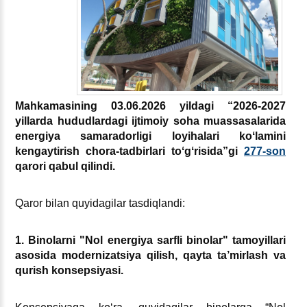
Mahkamasining 03.06.2026 yildagi “2026-2027
yillarda hududlardagi ijtimoiy soha muassasalarida
energiya samaradorligi loyihalari koʻlamini
kengaytirish chora-tadbirlari toʻgʻrisida”gi
277-son
qarori qabul qilindi.
Qaror bilan quyidagilar tasdiqlandi:
1. Binolarni "Nol energiya sarfli binolar" tamoyillari
asosida modernizatsiya qilish, qayta ta’mirlash va
qurish konsepsiyasi.