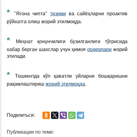
*
"Ягона чипта"
тизими
ва сайёҳларни проактив
рўйхатга олиш жорий этилмоқда.
*
Меҳнат қонунчилиги бузилганлиги тўғрисида
хабар берган шахслар учун ҳимоя
ордерлари
жорий
этилади.
*
Тошкентда кўп қаватли уйларни бошқаришни
рақамлаштириш
жорий этилмоқда
.
Поделиться:
Публикации по теме: