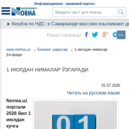
Информационно - правовой
портал
Кешбэк по НДС: в Самарканде массово взыскивают день
Наши страницы
www.norma.uz
Бизнинг шарҳлар
1 июлдан нималар
ўзгаради
1 ИЮЛДАН НИМАЛАР ЎЗГАРАДИ
01.07.2026
Читать на русском языке
Norma.uz
портали
2026 йил 1
июлдан
кучга