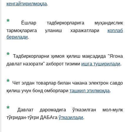
кенгайтирилмоқда
.
*
Ёшлар тадбиркорларига муҳандислик
тармоқларига уланиш харажатлари
қоплаб
берилади
.
*
Тадбиркорларни ҳимоя қилиш мақсадида "Ягона
давлат назорати" ахборот тизими
ишга туширилади
.
*
Чет элдан товарлар билан чакана электрон савдо
қилиш учун бонд омборлари
ташкил этилмоқда
.
*
Давлат даромадига ўтказилган мол-мулк
тўғридан-тўғри ДАБАга
ўтказилади
.