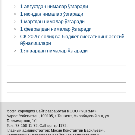
1 августдан нималар ўзгаради
1 июндан нималар ўзгаради
1 мартдан нималар ўзгаради
1 февралдан нималар ўзгаради
СК-2026: солиқ ва бюджет сиёсатининг асосий
йўналишлари
1 январдан нималар ўзгаради
footer_copyrights Сайт разработан в ООО «NORMA»
Адрес: Узбекистан, 100105, г. Ташкент, Мирабадский р-н, ул.
Таллимаржон, 1/1.
Тел.: 78-150-11-72, Call-центр:1172.
Главный администратор: Мосин Константин Васильевич.