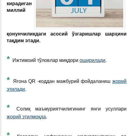
кирадиган
миллий
қонунчиликдаги асосий ўзгаришлар шарҳини
тақдим этади.
*
Ижтимоий тўловлар миқдори
оширилади
.
*
Ягона QR -коддан мажбурий фойдаланиш
жорий
этилади
.
*
Солиқ маъмуриятчилигининг янги усуллари
жорий этилмоқда
.
*