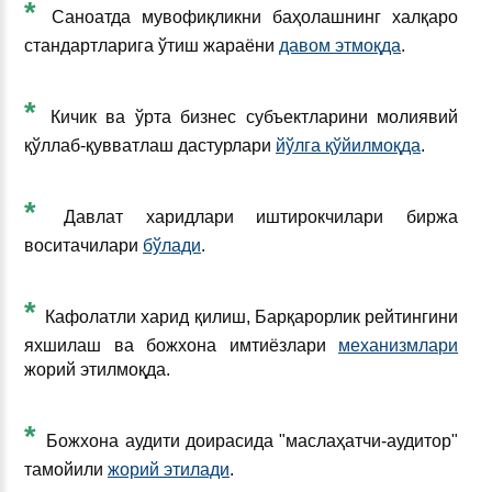
*
Саноатда мувофиқликни баҳолашнинг халқаро
стандартларига ўтиш жараёни
давом этмоқда
.
*
Кичик ва ўрта бизнес субъектларини молиявий
қўллаб-қувватлаш дастурлари
йўлга қўйилмоқда
.
*
Давлат харидлари иштирокчилари биржа
воситачилари
бўлади
.
*
Кафолатли харид қилиш, Барқарорлик рейтингини
яхшилаш ва божхона имтиёзлари
механизмлари
жорий этилмоқда.
*
Божхона аудити доирасида "маслаҳатчи-аудитор"
тамойили
жорий этилади
.