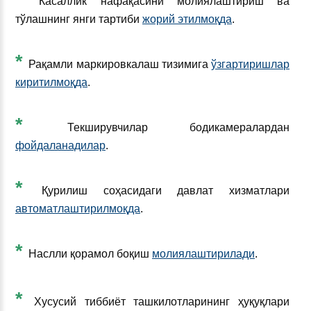
Касаллик нафақасини молиялаштириш ва
тўлашнинг янги тартиби
жорий этилмоқда
.
*
Рақамли маркировкалаш тизимига
ўзгартиришлар
киритилмоқда
.
*
Текширувчилар бодикамералардан
фойдаланадилар
.
*
Қурилиш соҳасидаги давлат хизматлари
автоматлаштирилмоқда
.
*
Наслли қорамол боқиш
молиялаштирилади
.
*
Хусусий тиббиёт ташкилотларининг ҳуқуқлари